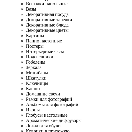
Вешалки напольные
Вазы
Декоративная посуда
Декоративные тарелки
Декоративные блюда
Декоративные цветы
Картины
Панно настенные
Постеры
Интерьерные часы
Подсвечники
Гобелены
Зеркала
Минибары
Шкатулки
Ключницы
Кашпо
Домашние свечи
Рамки для фотографий
Альбомы для фотографий
Иконы
Глобусы настольные
Ароматические диффузоры
Ложки для обуви
Коврики в прихожую