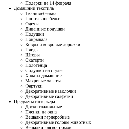
Подарки на 14 февраля
Домашний текстиль
Ткань мебельная
Постельное белье
Одеяла
Диванные подушки
Подушки
Покрывала
Ковры и ковровые дорожки
Пледы
Шторы
Скатерти
Полотенца
Сидушки на стулья
Халаты домашние
Махровые халаты
Фартуки
Декоративные наволочки
Декоративные салфетки
Предметы интерьера
Доски гладильные
Пленки на окна
Вешалки гардеробные
Декоративные головы животных
Вешалки для костюмов