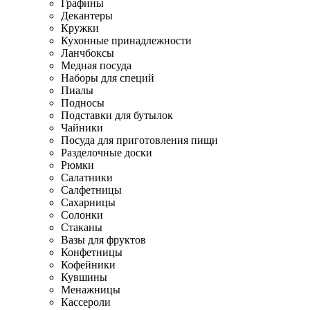
Графины
Декантеры
Кружки
Кухонные принадлежности
Ланчбоксы
Медная посуда
Наборы для специй
Пиалы
Подносы
Подставки для бутылок
Чайники
Посуда для приготовления пищи
Разделочные доски
Рюмки
Салатники
Салфетницы
Сахарницы
Солонки
Стаканы
Вазы для фруктов
Конфетницы
Кофейники
Кувшины
Менажницы
Кассероли