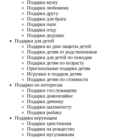
Подарки мужу
Подарки любимому
Подарки другу
Подарки для брата
Подарки папе
Подарки отцу
Подарки дедушке
Подарки для детей
Подарки ко дню защиты детей
Подарки детям от родственников
Подарки для детей по поводам
Подарки детям по возрасту
Оригинальные подарки детям
Игрушки в подарок детям
Подарки детям по стоимости
Подарки по интересам
Подарки госслужащему
Подарки домохозяйке
Подарки дачнику
Подарки шахматисту
Подарки рыбаку
Подарки верующим
Подарки христианам
Подарки на рождество
Подарки мусульманам