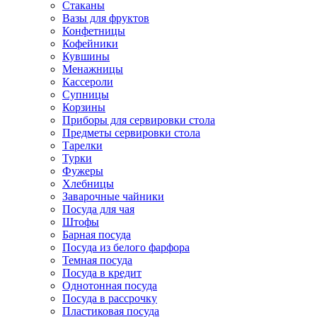
Стаканы
Вазы для фруктов
Конфетницы
Кофейники
Кувшины
Менажницы
Кассероли
Супницы
Корзины
Приборы для сервировки стола
Предметы сервировки стола
Тарелки
Турки
Фужеры
Хлебницы
Заварочные чайники
Посуда для чая
Штофы
Барная посуда
Посуда из белого фарфора
Темная посуда
Посуда в кредит
Однотонная посуда
Посуда в рассрочку
Пластиковая посуда