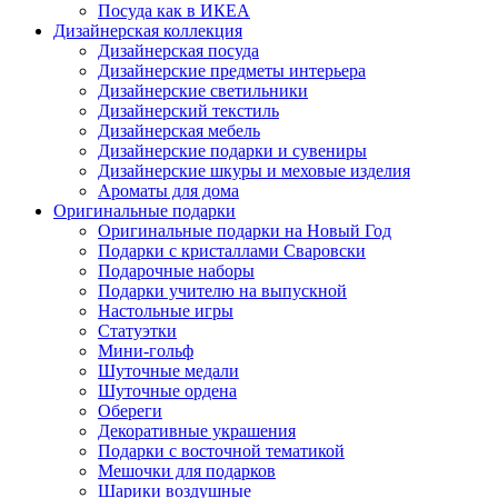
Посуда как в ИКЕА
Дизайнерская коллекция
Дизайнерская посуда
Дизайнерские предметы интерьера
Дизайнерские светильники
Дизайнерский текстиль
Дизайнерская мебель
Дизайнерские подарки и сувениры
Дизайнерские шкуры и меховые изделия
Ароматы для дома
Оригинальные подарки
Оригинальные подарки на Новый Год
Подарки с кристаллами Сваровски
Подарочные наборы
Подарки учителю на выпускной
Настольные игры
Статуэтки
Мини-гольф
Шуточные медали
Шуточные ордена
Обереги
Декоративные украшения
Подарки с восточной тематикой
Мешочки для подарков
Шарики воздушные