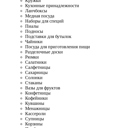
Кружки
Кухонные принадлежности
Ланчбоксы
Медная посуда
Наборы для специй
Пиалы
Подносы
Подставки для бутылок
Чайники
Посуда для приготовления пищи
Разделочные доски
Рюмки
Салатники
Салфетницы
Сахарницы
Солонки
Стаканы
Вазы для фруктов
Конфетницы
Кофейники
Кувшины
Менажницы
Кассероли
Супницы
Корзины