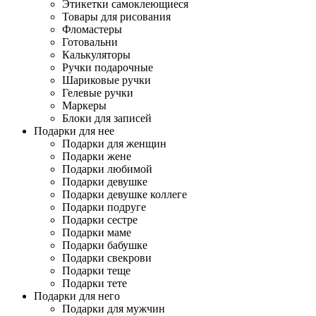
Этикетки самоклеющиеся
Товары для рисования
Фломастеры
Готовальни
Калькуляторы
Ручки подарочные
Шариковые ручки
Гелевые ручки
Маркеры
Блоки для записей
Подарки для нее
Подарки для женщин
Подарки жене
Подарки любимой
Подарки девушке
Подарки девушке коллеге
Подарки подруге
Подарки сестре
Подарки маме
Подарки бабушке
Подарки свекрови
Подарки теще
Подарки тете
Подарки для него
Подарки для мужчин