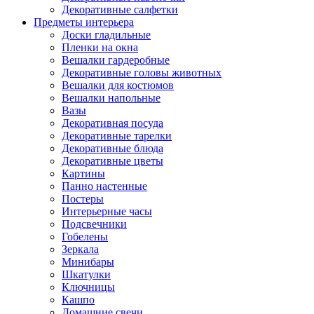
Декоративные салфетки
Предметы интерьера
Доски гладильные
Пленки на окна
Вешалки гардеробные
Декоративные головы животных
Вешалки для костюмов
Вешалки напольные
Вазы
Декоративная посуда
Декоративные тарелки
Декоративные блюда
Декоративные цветы
Картины
Панно настенные
Постеры
Интерьерные часы
Подсвечники
Гобелены
Зеркала
Минибары
Шкатулки
Ключницы
Кашпо
Домашние свечи