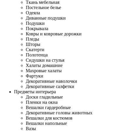
Ткань мебельная
Постельное белье
Одеяла
Диванные подушки
Подушки
Покрывала
Ковры и ковровые дорожки
Пледы
Шторы
Скатерти
Полотенца
Сидушки на стулья
Халаты домашние
Махровые халаты
Фартуки
Декоративные наволочки
Декоративные салфетки
Предметы интерьера
Доски гладильные
Пленки на окна
Вешалки гардеробные
Декоративные головы животных
Вешалки для костюмов
Вешалки напольные
Вазы