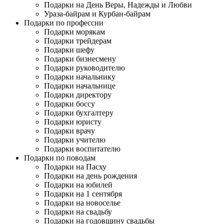
Подарки на День Веры, Надежды и Любви
Ураза-байрам и Курбан-байрам
Подарки по профессии
Подарки морякам
Подарки трейдерам
Подарки шефу
Подарки бизнесмену
Подарки руководителю
Подарки начальнику
Подарки начальнице
Подарки директору
Подарки боссу
Подарки бухгалтеру
Подарки юристу
Подарки врачу
Подарки учителю
Подарки воспитателю
Подарки по поводам
Подарки на Пасху
Подарки на день рождения
Подарки на юбилей
Подарки на 1 сентября
Подарки на новоселье
Подарки на свадьбу
Подарки на годовщину свадьбы