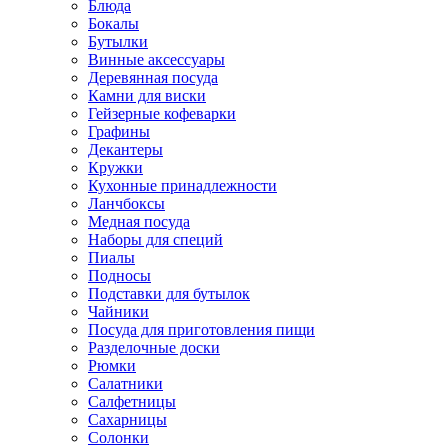
Блюда
Бокалы
Бутылки
Винные аксессуары
Деревянная посуда
Камни для виски
Гейзерные кофеварки
Графины
Декантеры
Кружки
Кухонные принадлежности
Ланчбоксы
Медная посуда
Наборы для специй
Пиалы
Подносы
Подставки для бутылок
Чайники
Посуда для приготовления пищи
Разделочные доски
Рюмки
Салатники
Салфетницы
Сахарницы
Солонки