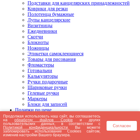
Подставки для канцелярских принадлежностей
Коврики для резки
Полотенца бумажные
Лупы канцелярские
Визитницы
Ежедневники
Скотчи
Блокноты
Ножницы
Этикетки самоклеющиеся
Товары для рисования
Фломастеры
Готовальни
Калькуляторы
Ручки подарочные
Шариковые ручки
Гелевые ручки
Маркеры
Блоки для записей
Подарки по цене
Подарки от 5000 рублей
Продолжая использовать наш сайт, вы соглашаетесь
на
обработку файлов Cookie
и других
Подарки до 5000 рублей
пользовательских данных, в соответствии с
Согласен
Подарки до 3000 рублей
Политикой конфиденциальности
. Вы можете
заблокировать использование Cookies сайтом,
Подарки до 2000 рублей
изменив настройки Вашего браузера.
Подарки до 1000 рублей