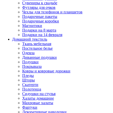
Сувениры к свадьбе
Футляры для очков
Чехлы для телефонов и планшетов
Подарочные пакеты
Подарочные коробки
Магнитики
Подарки на 8 марта
Подарки на 14 февраля
Домашний текстиль
Ткань мебельная
Постельное белье
Одеяла
Диванные подушки
Подушки
Покрывала
Ковры и ковровые дорожки
Пледы
Шторы
Скатерти
Полотенца
Сидушки на стулья
Халаты домашние
Махровые халаты
Фартуки
Декоративные наволочки