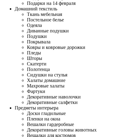
Подарки на 14 февраля
Домашний текстиль
Ткань мебельная
Постельное белье
Одеяла
Диванные подушки
Подушки
Покрывала
Ковры и ковровые дорожки
Пледы
Шторы
Скатерти
Полотенца
Сидушки на стулья
Халаты домашние
Махровые халаты
Фартуки
Декоративные наволочки
Декоративные салфетки
Предметы интерьера
Доски гладильные
Пленки на окна
Вешалки гардеробные
Декоративные головы животных
Вешалки для костюмов