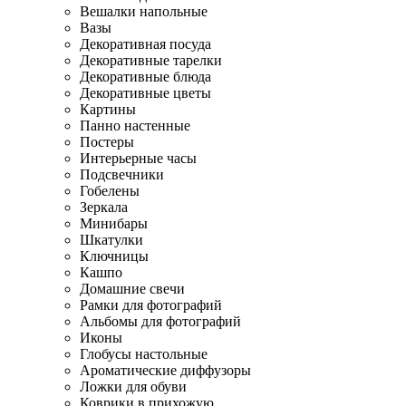
Вешалки напольные
Вазы
Декоративная посуда
Декоративные тарелки
Декоративные блюда
Декоративные цветы
Картины
Панно настенные
Постеры
Интерьерные часы
Подсвечники
Гобелены
Зеркала
Минибары
Шкатулки
Ключницы
Кашпо
Домашние свечи
Рамки для фотографий
Альбомы для фотографий
Иконы
Глобусы настольные
Ароматические диффузоры
Ложки для обуви
Коврики в прихожую