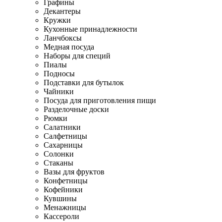
Графины
Декантеры
Кружки
Кухонные принадлежности
Ланчбоксы
Медная посуда
Наборы для специй
Пиалы
Подносы
Подставки для бутылок
Чайники
Посуда для приготовления пищи
Разделочные доски
Рюмки
Салатники
Салфетницы
Сахарницы
Солонки
Стаканы
Вазы для фруктов
Конфетницы
Кофейники
Кувшины
Менажницы
Кассероли