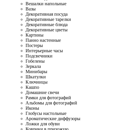
Вешалки напольные
Вазы
Декоративная посуда
Декоративные тарелки
Декоративные блюда
Декоративные цветы
Картины
Панно настенные
Постеры
Интерьерные часы
Подсвечники
Гобелены
Зеркала
Минибары
Шкатулки
Ключницы
Кашпо
Домашние свечи
Рамки для фотографий
Альбомы для фотографий
Иконы
Глобусы настольные
Ароматические диффузоры
Ложки для обуви
Коврики в прихожую