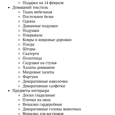
Подарки на 14 февраля
Домашний текстиль
Ткань мебельная
Постельное белье
Одеяла
Диванные подушки
Подушки
Покрывала
Ковры и ковровые дорожки
Пледы
Шторы
Скатерти
Полотенца
Сидушки на стулья
Халаты домашние
Махровые халаты
Фартуки
Декоративные наволочки
Декоративные салфетки
Предметы интерьера
Доски гладильные
Пленки на окна
Вешалки гардеробные
Декоративные головы животных
Вешалки для костюмов