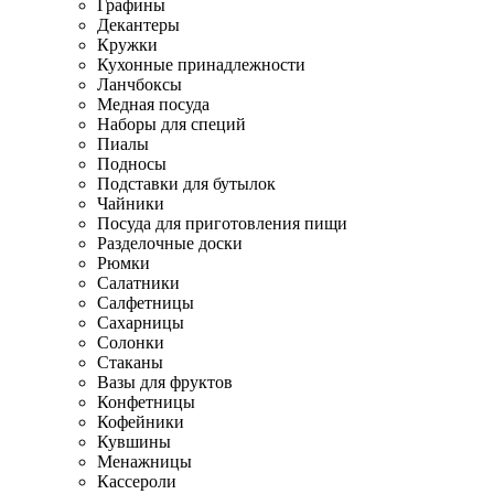
Графины
Декантеры
Кружки
Кухонные принадлежности
Ланчбоксы
Медная посуда
Наборы для специй
Пиалы
Подносы
Подставки для бутылок
Чайники
Посуда для приготовления пищи
Разделочные доски
Рюмки
Салатники
Салфетницы
Сахарницы
Солонки
Стаканы
Вазы для фруктов
Конфетницы
Кофейники
Кувшины
Менажницы
Кассероли