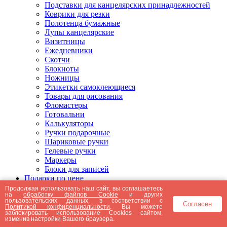
Подставки для канцелярских принадлежностей
Коврики для резки
Полотенца бумажные
Лупы канцелярские
Визитницы
Ежедневники
Скотчи
Блокноты
Ножницы
Этикетки самоклеющиеся
Товары для рисования
Фломастеры
Готовальни
Калькуляторы
Ручки подарочные
Шариковые ручки
Гелевые ручки
Маркеры
Блоки для записей
Подарки по цене
Подарки от 5000 рублей
Продолжая использовать наш сайт, вы соглашаетесь
на
обработку файлов Cookie
и других
Подарки до 5000 рублей
пользовательских данных, в соответствии с
Согласен
Подарки до 3000 рублей
Политикой конфиденциальности
. Вы можете
заблокировать использование Cookies сайтом,
Подарки до 2000 рублей
изменив настройки Вашего браузера.
Подарки до 1000 рублей