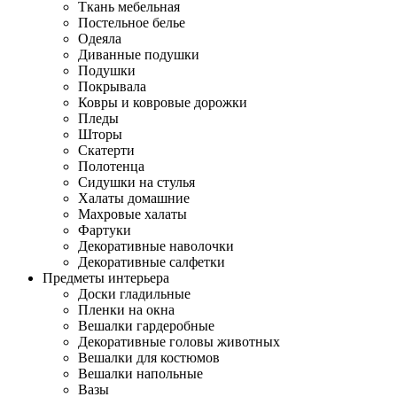
Ткань мебельная
Постельное белье
Одеяла
Диванные подушки
Подушки
Покрывала
Ковры и ковровые дорожки
Пледы
Шторы
Скатерти
Полотенца
Сидушки на стулья
Халаты домашние
Махровые халаты
Фартуки
Декоративные наволочки
Декоративные салфетки
Предметы интерьера
Доски гладильные
Пленки на окна
Вешалки гардеробные
Декоративные головы животных
Вешалки для костюмов
Вешалки напольные
Вазы