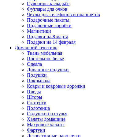
Сувениры к свадьбе
Футляры для очков
Чехлы для телефонов и планшетов
Подарочные пакеты
Подарочные коробки
Магнитики
Подарки на 8 марта
Подарки на 14 февраля
Домашний текстиль
Ткань мебельная
Постельное белье
Одеяла
Диванные подушки
Подушки
Покрывала
Ковры и ковровые дорожки
Пледы
Шторы
Скатерти
Полотенца
Сидушки на стулья
Халаты домашние
Махровые халаты
Фартуки
Декоративные наволочки