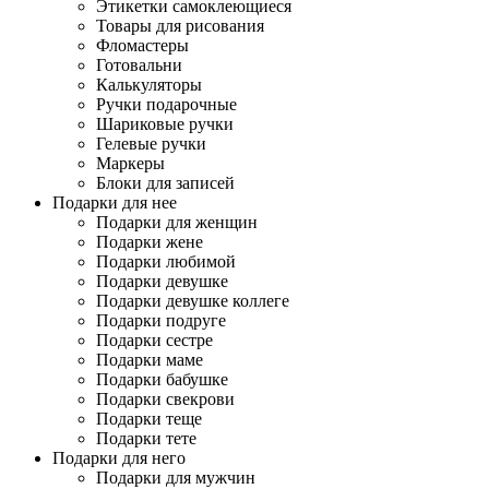
Этикетки самоклеющиеся
Товары для рисования
Фломастеры
Готовальни
Калькуляторы
Ручки подарочные
Шариковые ручки
Гелевые ручки
Маркеры
Блоки для записей
Подарки для нее
Подарки для женщин
Подарки жене
Подарки любимой
Подарки девушке
Подарки девушке коллеге
Подарки подруге
Подарки сестре
Подарки маме
Подарки бабушке
Подарки свекрови
Подарки теще
Подарки тете
Подарки для него
Подарки для мужчин