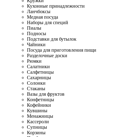
Кружки
Кухонные принадлежности
Ланчбоксы
Медная посуда
Наборы для специй
Пиалы
Подносы
Подставки для бутылок
Чайники
Посуда для приготовления пищи
Разделочные доски
Рюмки
Салатники
Салфетницы
Сахарницы
Солонки
Стаканы
Вазы для фруктов
Конфетницы
Кофейники
Кувшины
Менажницы
Кассероли
Супницы
Корзины