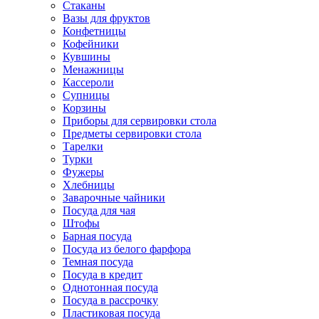
Стаканы
Вазы для фруктов
Конфетницы
Кофейники
Кувшины
Менажницы
Кассероли
Супницы
Корзины
Приборы для сервировки стола
Предметы сервировки стола
Тарелки
Турки
Фужеры
Хлебницы
Заварочные чайники
Посуда для чая
Штофы
Барная посуда
Посуда из белого фарфора
Темная посуда
Посуда в кредит
Однотонная посуда
Посуда в рассрочку
Пластиковая посуда