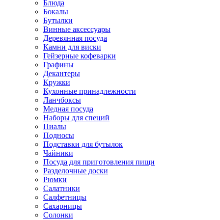
Блюда
Бокалы
Бутылки
Винные аксессуары
Деревянная посуда
Камни для виски
Гейзерные кофеварки
Графины
Декантеры
Кружки
Кухонные принадлежности
Ланчбоксы
Медная посуда
Наборы для специй
Пиалы
Подносы
Подставки для бутылок
Чайники
Посуда для приготовления пищи
Разделочные доски
Рюмки
Салатники
Салфетницы
Сахарницы
Солонки