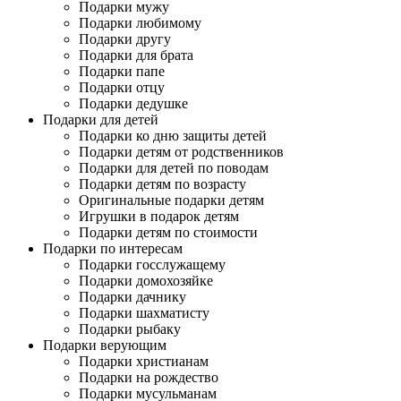
Подарки мужу
Подарки любимому
Подарки другу
Подарки для брата
Подарки папе
Подарки отцу
Подарки дедушке
Подарки для детей
Подарки ко дню защиты детей
Подарки детям от родственников
Подарки для детей по поводам
Подарки детям по возрасту
Оригинальные подарки детям
Игрушки в подарок детям
Подарки детям по стоимости
Подарки по интересам
Подарки госслужащему
Подарки домохозяйке
Подарки дачнику
Подарки шахматисту
Подарки рыбаку
Подарки верующим
Подарки христианам
Подарки на рождество
Подарки мусульманам