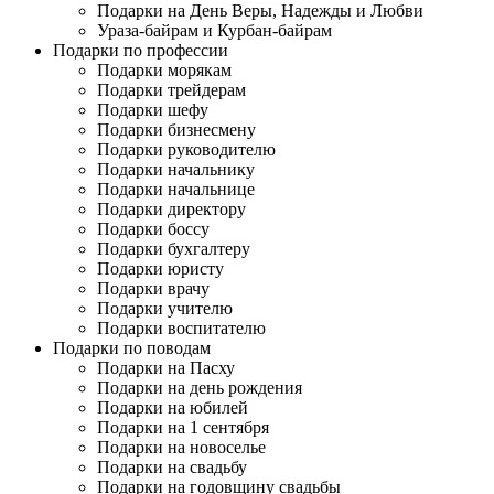
Подарки на День Веры, Надежды и Любви
Ураза-байрам и Курбан-байрам
Подарки по профессии
Подарки морякам
Подарки трейдерам
Подарки шефу
Подарки бизнесмену
Подарки руководителю
Подарки начальнику
Подарки начальнице
Подарки директору
Подарки боссу
Подарки бухгалтеру
Подарки юристу
Подарки врачу
Подарки учителю
Подарки воспитателю
Подарки по поводам
Подарки на Пасху
Подарки на день рождения
Подарки на юбилей
Подарки на 1 сентября
Подарки на новоселье
Подарки на свадьбу
Подарки на годовщину свадьбы