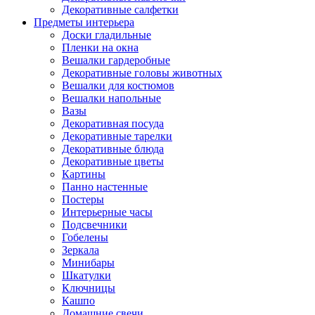
Декоративные салфетки
Предметы интерьера
Доски гладильные
Пленки на окна
Вешалки гардеробные
Декоративные головы животных
Вешалки для костюмов
Вешалки напольные
Вазы
Декоративная посуда
Декоративные тарелки
Декоративные блюда
Декоративные цветы
Картины
Панно настенные
Постеры
Интерьерные часы
Подсвечники
Гобелены
Зеркала
Минибары
Шкатулки
Ключницы
Кашпо
Домашние свечи