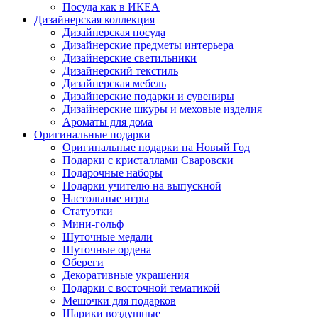
Посуда как в ИКЕА
Дизайнерская коллекция
Дизайнерская посуда
Дизайнерские предметы интерьера
Дизайнерские светильники
Дизайнерский текстиль
Дизайнерская мебель
Дизайнерские подарки и сувениры
Дизайнерские шкуры и меховые изделия
Ароматы для дома
Оригинальные подарки
Оригинальные подарки на Новый Год
Подарки с кристаллами Сваровски
Подарочные наборы
Подарки учителю на выпускной
Настольные игры
Статуэтки
Мини-гольф
Шуточные медали
Шуточные ордена
Обереги
Декоративные украшения
Подарки с восточной тематикой
Мешочки для подарков
Шарики воздушные