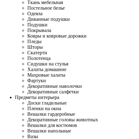
Ткань мебельная
Постельное белье
Одеяла
Диванные подушки
Подушки
Покрывала
Ковры и ковровые дорожки
Пледы
Шторы
Скатерти
Полотенца
Сидушки на стулья
Халаты домашние
Махровые халаты
Фартуки
Декоративные наволочки
Декоративные салфетки
Предметы интерьера
Доски гладильные
Пленки на окна
Вешалки гардеробные
Декоративные головы животных
Вешалки для костюмов
Вешалки напольные
Вазы