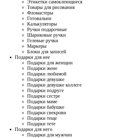
Этикетки самоклеющиеся
Товары для рисования
Фломастеры
Готовальни
Калькуляторы
Ручки подарочные
Шариковые ручки
Гелевые ручки
Маркеры
Блоки для записей
Подарки для нее
Подарки для женщин
Подарки жене
Подарки любимой
Подарки девушке
Подарки девушке коллеге
Подарки подруге
Подарки сестре
Подарки маме
Подарки бабушке
Подарки свекрови
Подарки теще
Подарки тете
Подарки для него
Подарки для мужчин