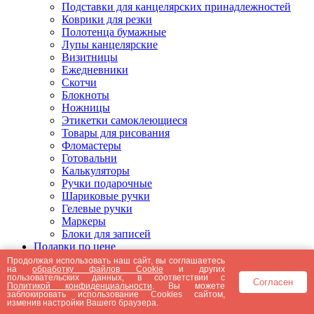
Подставки для канцелярских принадлежностей
Коврики для резки
Полотенца бумажные
Лупы канцелярские
Визитницы
Ежедневники
Скотчи
Блокноты
Ножницы
Этикетки самоклеющиеся
Товары для рисования
Фломастеры
Готовальни
Калькуляторы
Ручки подарочные
Шариковые ручки
Гелевые ручки
Маркеры
Блоки для записей
Подарки по цене
Подарки от 5000 рублей
Продолжая использовать наш сайт, вы соглашаетесь
на
обработку файлов Cookie
и других
Подарки до 5000 рублей
пользовательских данных, в соответствии с
Согласен
Подарки до 3000 рублей
Политикой конфиденциальности
. Вы можете
заблокировать использование Cookies сайтом,
Подарки до 2000 рублей
изменив настройки Вашего браузера.
Подарки до 1000 рублей