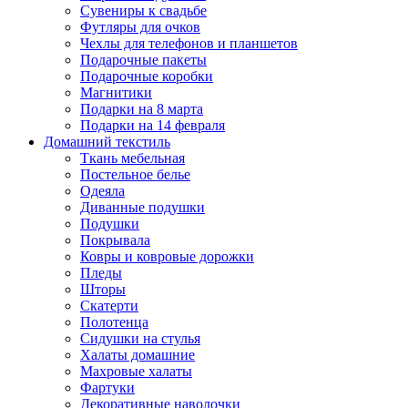
Сувениры к свадьбе
Футляры для очков
Чехлы для телефонов и планшетов
Подарочные пакеты
Подарочные коробки
Магнитики
Подарки на 8 марта
Подарки на 14 февраля
Домашний текстиль
Ткань мебельная
Постельное белье
Одеяла
Диванные подушки
Подушки
Покрывала
Ковры и ковровые дорожки
Пледы
Шторы
Скатерти
Полотенца
Сидушки на стулья
Халаты домашние
Махровые халаты
Фартуки
Декоративные наволочки