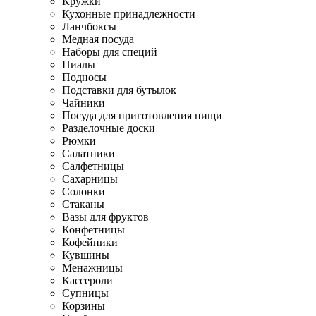
Кружки
Кухонные принадлежности
Ланчбоксы
Медная посуда
Наборы для специй
Пиалы
Подносы
Подставки для бутылок
Чайники
Посуда для приготовления пищи
Разделочные доски
Рюмки
Салатники
Салфетницы
Сахарницы
Солонки
Стаканы
Вазы для фруктов
Конфетницы
Кофейники
Кувшины
Менажницы
Кассероли
Супницы
Корзины