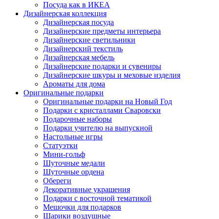
Посуда как в ИКЕА
Дизайнерская коллекция
Дизайнерская посуда
Дизайнерские предметы интерьера
Дизайнерские светильники
Дизайнерский текстиль
Дизайнерская мебель
Дизайнерские подарки и сувениры
Дизайнерские шкуры и меховые изделия
Ароматы для дома
Оригинальные подарки
Оригинальные подарки на Новый Год
Подарки с кристаллами Сваровски
Подарочные наборы
Подарки учителю на выпускной
Настольные игры
Статуэтки
Мини-гольф
Шуточные медали
Шуточные ордена
Обереги
Декоративные украшения
Подарки с восточной тематикой
Мешочки для подарков
Шарики воздушные