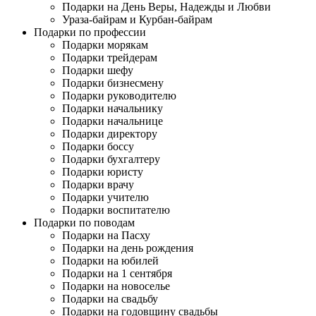
Подарки на День Веры, Надежды и Любви
Ураза-байрам и Курбан-байрам
Подарки по профессии
Подарки морякам
Подарки трейдерам
Подарки шефу
Подарки бизнесмену
Подарки руководителю
Подарки начальнику
Подарки начальнице
Подарки директору
Подарки боссу
Подарки бухгалтеру
Подарки юристу
Подарки врачу
Подарки учителю
Подарки воспитателю
Подарки по поводам
Подарки на Пасху
Подарки на день рождения
Подарки на юбилей
Подарки на 1 сентября
Подарки на новоселье
Подарки на свадьбу
Подарки на годовщину свадьбы