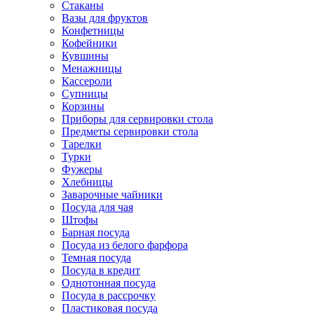
Стаканы
Вазы для фруктов
Конфетницы
Кофейники
Кувшины
Менажницы
Кассероли
Супницы
Корзины
Приборы для сервировки стола
Предметы сервировки стола
Тарелки
Турки
Фужеры
Хлебницы
Заварочные чайники
Посуда для чая
Штофы
Барная посуда
Посуда из белого фарфора
Темная посуда
Посуда в кредит
Однотонная посуда
Посуда в рассрочку
Пластиковая посуда