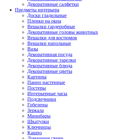
Декоративные салфетки
Предметы интерьера
Доски гладильные
Пленки на окна
Вешалки гардеробные
Декоративные головы животных
Вешалки для костюмов
Вешалки напольные
Вазы
Декоративная посуда
Декоративные тарелки
Декоративные блюда
Декоративные цветы
Картины
Панно настенные
Постеры
Интерьерные часы
Подсвечники
Гобелены
Зеркала
Минибары
Шкатулки
Ключницы
Кашпо
Домашние свечи