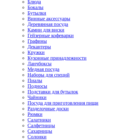
Блюда
Бокалы
Бутылки
Винные аксессуары
Деревянная посуда
Камни для виски
Гейзерные кофеварки
Графины
Декантеры
Кружки
Кухонные принадлежности
Ланчбоксы
Медная посуда
Наборы для специй
Пиалы
Подносы
Подставки для бутылок
Чайники
Посуда для приготовления пищи
Разделочные доски
Рюмки
Салатники
Салфетницы
Сахарницы
Солонки