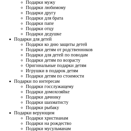
Подарки мужу
Подарки любимому
Подарки другу
Подарки для брата
Подарки папе
Подарки отцу
Подарки дедушке
Подарки для детей
Подарки ко дню защиты детей
Подарки детям от родственников
Подарки для детей по поводам
Подарки детям по возрасту
Оригинальные подарки детям
Игрушки в подарок детям
Подарки детям по стоимости
Подарки по интересам
Подарки госслужащему
Подарки домохозяйке
Подарки дачнику
Подарки шахматисту
Подарки рыбаку
Подарки верующим
Подарки христианам
Подарки на рождество
Подарки мусульманам