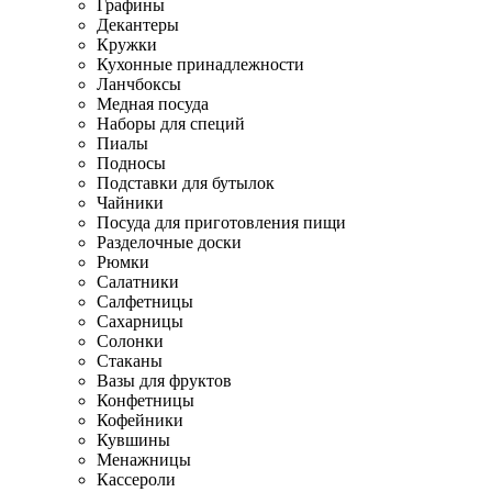
Графины
Декантеры
Кружки
Кухонные принадлежности
Ланчбоксы
Медная посуда
Наборы для специй
Пиалы
Подносы
Подставки для бутылок
Чайники
Посуда для приготовления пищи
Разделочные доски
Рюмки
Салатники
Салфетницы
Сахарницы
Солонки
Стаканы
Вазы для фруктов
Конфетницы
Кофейники
Кувшины
Менажницы
Кассероли