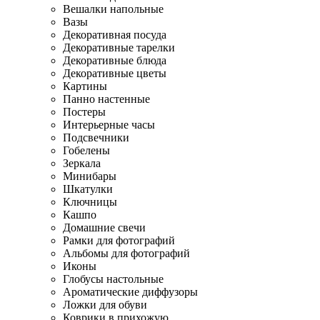
Вешалки напольные
Вазы
Декоративная посуда
Декоративные тарелки
Декоративные блюда
Декоративные цветы
Картины
Панно настенные
Постеры
Интерьерные часы
Подсвечники
Гобелены
Зеркала
Минибары
Шкатулки
Ключницы
Кашпо
Домашние свечи
Рамки для фотографий
Альбомы для фотографий
Иконы
Глобусы настольные
Ароматические диффузоры
Ложки для обуви
Коврики в прихожую