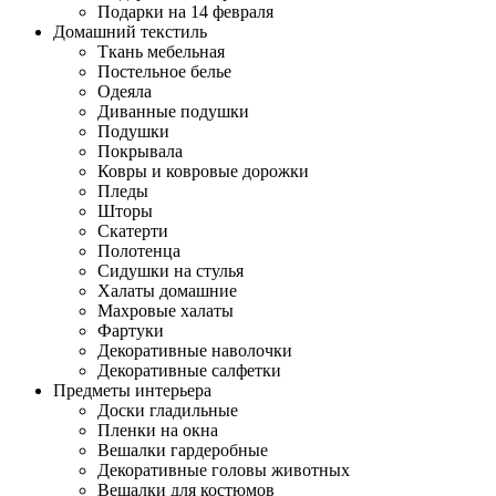
Подарки на 14 февраля
Домашний текстиль
Ткань мебельная
Постельное белье
Одеяла
Диванные подушки
Подушки
Покрывала
Ковры и ковровые дорожки
Пледы
Шторы
Скатерти
Полотенца
Сидушки на стулья
Халаты домашние
Махровые халаты
Фартуки
Декоративные наволочки
Декоративные салфетки
Предметы интерьера
Доски гладильные
Пленки на окна
Вешалки гардеробные
Декоративные головы животных
Вешалки для костюмов