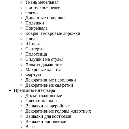
Ткань мебельная
Постельное белье
Одеяла
Диванные подушки
Подушки
Покрывала
Ковры и ковровые дорожки
Пледы
Шторы
Скатерти
Полотенца
Сидушки на стулья
Халаты домашние
Махровые халаты
Фартуки
Декоративные наволочки
Декоративные салфетки
Предметы интерьера
Доски гладильные
Пленки на окна
Вешалки гардеробные
Декоративные головы животных
Вешалки для костюмов
Вешалки напольные
Вазы