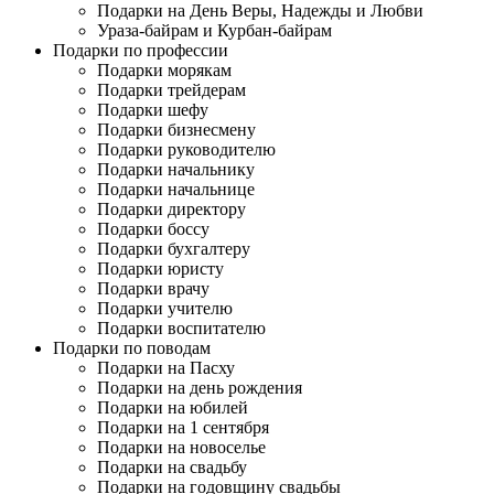
Подарки на День Веры, Надежды и Любви
Ураза-байрам и Курбан-байрам
Подарки по профессии
Подарки морякам
Подарки трейдерам
Подарки шефу
Подарки бизнесмену
Подарки руководителю
Подарки начальнику
Подарки начальнице
Подарки директору
Подарки боссу
Подарки бухгалтеру
Подарки юристу
Подарки врачу
Подарки учителю
Подарки воспитателю
Подарки по поводам
Подарки на Пасху
Подарки на день рождения
Подарки на юбилей
Подарки на 1 сентября
Подарки на новоселье
Подарки на свадьбу
Подарки на годовщину свадьбы