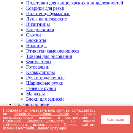
Подставки для канцелярских принадлежностей
Коврики для резки
Полотенца бумажные
Лупы канцелярские
Визитницы
Ежедневники
Скотчи
Блокноты
Ножницы
Этикетки самоклеющиеся
Товары для рисования
Фломастеры
Готовальни
Калькуляторы
Ручки подарочные
Шариковые ручки
Гелевые ручки
Маркеры
Блоки для записей
Подарки по цене
Подарки от 5000 рублей
Продолжая использовать наш сайт, вы соглашаетесь
на
обработку файлов Cookie
и других
Подарки до 5000 рублей
пользовательских данных, в соответствии с
Согласен
Подарки до 3000 рублей
Политикой конфиденциальности
. Вы можете
заблокировать использование Cookies сайтом,
Подарки до 2000 рублей
изменив настройки Вашего браузера.
Подарки до 1000 рублей