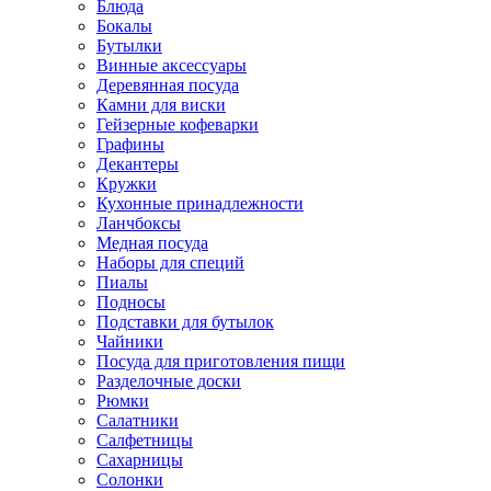
Блюда
Бокалы
Бутылки
Винные аксессуары
Деревянная посуда
Камни для виски
Гейзерные кофеварки
Графины
Декантеры
Кружки
Кухонные принадлежности
Ланчбоксы
Медная посуда
Наборы для специй
Пиалы
Подносы
Подставки для бутылок
Чайники
Посуда для приготовления пищи
Разделочные доски
Рюмки
Салатники
Салфетницы
Сахарницы
Солонки