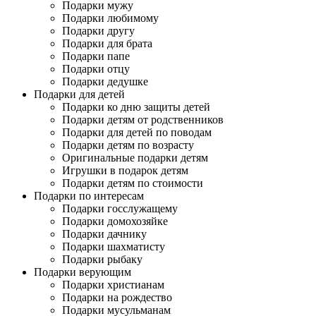
Подарки мужу
Подарки любимому
Подарки другу
Подарки для брата
Подарки папе
Подарки отцу
Подарки дедушке
Подарки для детей
Подарки ко дню защиты детей
Подарки детям от родственников
Подарки для детей по поводам
Подарки детям по возрасту
Оригинальные подарки детям
Игрушки в подарок детям
Подарки детям по стоимости
Подарки по интересам
Подарки госслужащему
Подарки домохозяйке
Подарки дачнику
Подарки шахматисту
Подарки рыбаку
Подарки верующим
Подарки христианам
Подарки на рождество
Подарки мусульманам