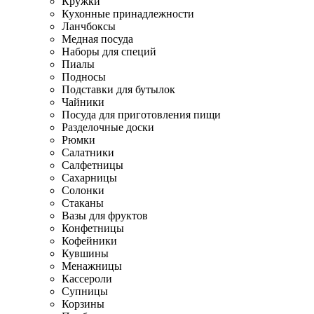
Кружки
Кухонные принадлежности
Ланчбоксы
Медная посуда
Наборы для специй
Пиалы
Подносы
Подставки для бутылок
Чайники
Посуда для приготовления пищи
Разделочные доски
Рюмки
Салатники
Салфетницы
Сахарницы
Солонки
Стаканы
Вазы для фруктов
Конфетницы
Кофейники
Кувшины
Менажницы
Кассероли
Супницы
Корзины