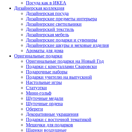
Посуда как в ИКЕА
Дизайнерская коллекция
Дизайнерская посуда
Дизайнерские предметы интерьера
Дизайнерские светильники
Дизайнерский текстиль
Дизайнерская мебель
Дизайнерские подарки и сувениры
Дизайнерские шкуры и меховые изделия
Ароматы для дома
Оригинальные подарки
Оригинальные подарки на Новый Год
Подарки с кристаллами Сваровски
Подарочные наборы
Подарки учителю на выпускной
Настольные игры
Статуэтки
Мини-гольф
Шуточные медали
Шуточные ордена
Обереги
Декоративные украшения
Подарки с восточной тематикой
Мешочки для подарков
Шарики воздушные