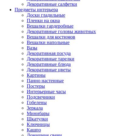
Декоративные салфетки
Предметы интерьера
Доски гладильные
Пленки на окна
Вешалки гардеробные
Декоративные головы животных
Вешалки для костюмов
Вешалки напольные
Вазы
Декоративная посуда
Декоративные тарелки
Декоративные блюда
Декоративные цветы
Картины
Панно настенные
Постеры
Интерьерные часы
Подсвечники
Гобелены
Зеркала
Минибары
Шкатулки
Ключницы
Кашпо
Домашние свечи