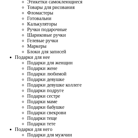
Этикетки самоклеющиеся
Товары для рисования
Фломастеры
Готовальни
Калькуляторы
Ручки подарочные
Шариковые ручки
Гелевые ручки
Маркеры
Блоки для записей
Подарки для нее
Подарки для женщин
Подарки жене
Подарки любимой
Подарки девушке
Подарки девушке коллеге
Подарки подруге
Подарки сестре
Подарки маме
Подарки бабушке
Подарки свекрови
Подарки теще
Подарки тете
Подарки для него
Подарки для мужчин