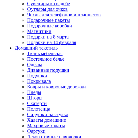
Сувениры к свадьбе
Футляры для очков
Чехлы для телефонов и планшетов
Подарочные пакеты
Подарочные коробки
Магнитики
Подарки на 8 марта
Подарки на 14 февраля
Домашний текстиль
Ткань мебельная
Постельное белье
Одеяла
Диванные подушки
Подушки
Покрывала
Ковры и ковровые дорожки
Пледы
Шторы
Скатерти
Полотенца
Сидушки на стулья
Халаты домашние
Махровые халаты
Фартуки
Декоративные наволочки