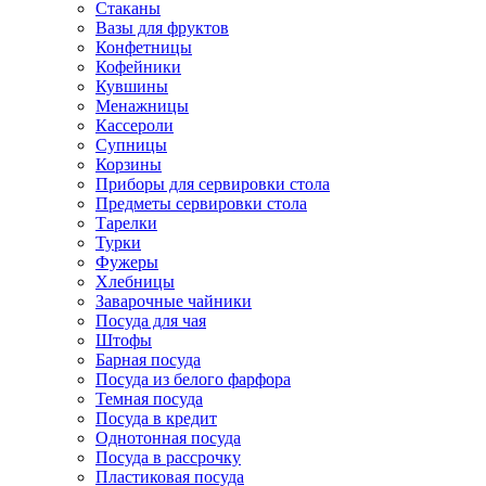
Стаканы
Вазы для фруктов
Конфетницы
Кофейники
Кувшины
Менажницы
Кассероли
Супницы
Корзины
Приборы для сервировки стола
Предметы сервировки стола
Тарелки
Турки
Фужеры
Хлебницы
Заварочные чайники
Посуда для чая
Штофы
Барная посуда
Посуда из белого фарфора
Темная посуда
Посуда в кредит
Однотонная посуда
Посуда в рассрочку
Пластиковая посуда