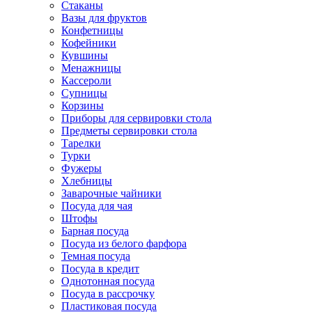
Стаканы
Вазы для фруктов
Конфетницы
Кофейники
Кувшины
Менажницы
Кассероли
Супницы
Корзины
Приборы для сервировки стола
Предметы сервировки стола
Тарелки
Турки
Фужеры
Хлебницы
Заварочные чайники
Посуда для чая
Штофы
Барная посуда
Посуда из белого фарфора
Темная посуда
Посуда в кредит
Однотонная посуда
Посуда в рассрочку
Пластиковая посуда