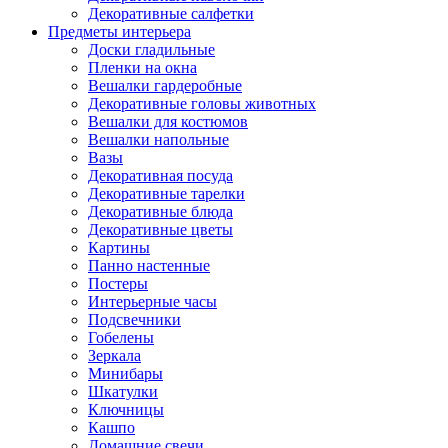
Декоративные салфетки
Предметы интерьера
Доски гладильные
Пленки на окна
Вешалки гардеробные
Декоративные головы животных
Вешалки для костюмов
Вешалки напольные
Вазы
Декоративная посуда
Декоративные тарелки
Декоративные блюда
Декоративные цветы
Картины
Панно настенные
Постеры
Интерьерные часы
Подсвечники
Гобелены
Зеркала
Минибары
Шкатулки
Ключницы
Кашпо
Домашние свечи