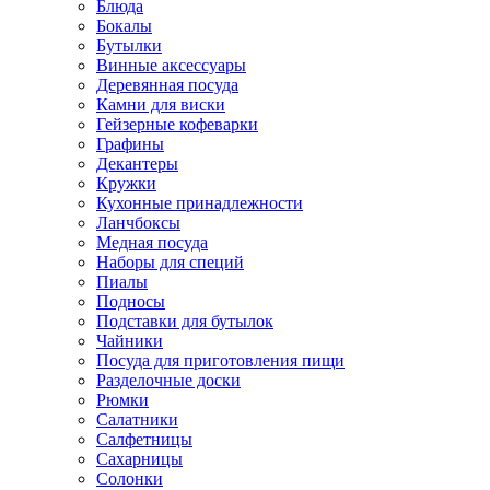
Блюда
Бокалы
Бутылки
Винные аксессуары
Деревянная посуда
Камни для виски
Гейзерные кофеварки
Графины
Декантеры
Кружки
Кухонные принадлежности
Ланчбоксы
Медная посуда
Наборы для специй
Пиалы
Подносы
Подставки для бутылок
Чайники
Посуда для приготовления пищи
Разделочные доски
Рюмки
Салатники
Салфетницы
Сахарницы
Солонки