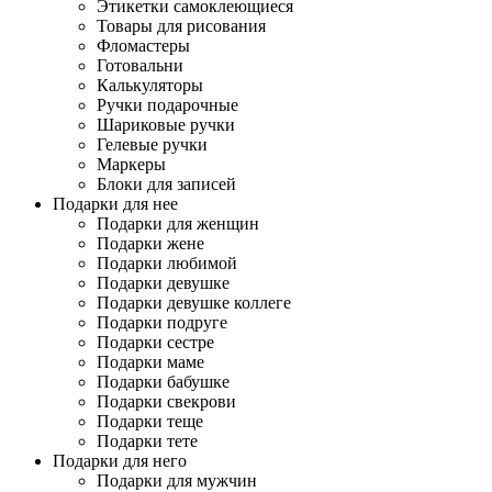
Этикетки самоклеющиеся
Товары для рисования
Фломастеры
Готовальни
Калькуляторы
Ручки подарочные
Шариковые ручки
Гелевые ручки
Маркеры
Блоки для записей
Подарки для нее
Подарки для женщин
Подарки жене
Подарки любимой
Подарки девушке
Подарки девушке коллеге
Подарки подруге
Подарки сестре
Подарки маме
Подарки бабушке
Подарки свекрови
Подарки теще
Подарки тете
Подарки для него
Подарки для мужчин