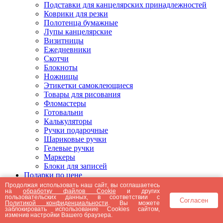
Подставки для канцелярских принадлежностей
Коврики для резки
Полотенца бумажные
Лупы канцелярские
Визитницы
Ежедневники
Скотчи
Блокноты
Ножницы
Этикетки самоклеющиеся
Товары для рисования
Фломастеры
Готовальни
Калькуляторы
Ручки подарочные
Шариковые ручки
Гелевые ручки
Маркеры
Блоки для записей
Подарки по цене
Подарки от 5000 рублей
Продолжая использовать наш сайт, вы соглашаетесь
на
обработку файлов Cookie
и других
Подарки до 5000 рублей
пользовательских данных, в соответствии с
Согласен
Подарки до 3000 рублей
Политикой конфиденциальности
. Вы можете
заблокировать использование Cookies сайтом,
Подарки до 2000 рублей
изменив настройки Вашего браузера.
Подарки до 1000 рублей