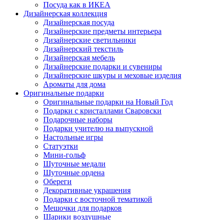
Посуда как в ИКЕА
Дизайнерская коллекция
Дизайнерская посуда
Дизайнерские предметы интерьера
Дизайнерские светильники
Дизайнерский текстиль
Дизайнерская мебель
Дизайнерские подарки и сувениры
Дизайнерские шкуры и меховые изделия
Ароматы для дома
Оригинальные подарки
Оригинальные подарки на Новый Год
Подарки с кристаллами Сваровски
Подарочные наборы
Подарки учителю на выпускной
Настольные игры
Статуэтки
Мини-гольф
Шуточные медали
Шуточные ордена
Обереги
Декоративные украшения
Подарки с восточной тематикой
Мешочки для подарков
Шарики воздушные