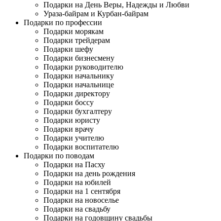
Подарки на День Веры, Надежды и Любви
Ураза-байрам и Курбан-байрам
Подарки по профессии
Подарки морякам
Подарки трейдерам
Подарки шефу
Подарки бизнесмену
Подарки руководителю
Подарки начальнику
Подарки начальнице
Подарки директору
Подарки боссу
Подарки бухгалтеру
Подарки юристу
Подарки врачу
Подарки учителю
Подарки воспитателю
Подарки по поводам
Подарки на Пасху
Подарки на день рождения
Подарки на юбилей
Подарки на 1 сентября
Подарки на новоселье
Подарки на свадьбу
Подарки на годовщину свадьбы