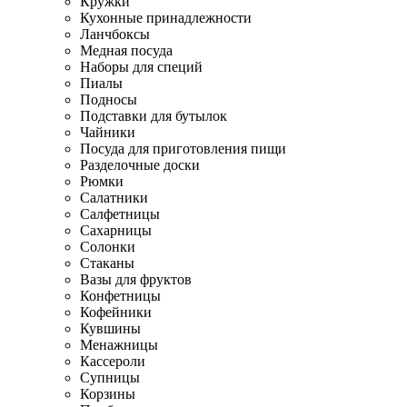
Кружки
Кухонные принадлежности
Ланчбоксы
Медная посуда
Наборы для специй
Пиалы
Подносы
Подставки для бутылок
Чайники
Посуда для приготовления пищи
Разделочные доски
Рюмки
Салатники
Салфетницы
Сахарницы
Солонки
Стаканы
Вазы для фруктов
Конфетницы
Кофейники
Кувшины
Менажницы
Кассероли
Супницы
Корзины