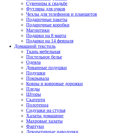
Сувениры к свадьбе
Футляры для очков
Чехлы для телефонов и планшетов
Подарочные пакеты
Подарочные коробки
Магнитики
Подарки на 8 марта
Подарки на 14 февраля
Домашний текстиль
Ткань мебельная
Постельное белье
Одеяла
Диванные подушки
Подушки
Покрывала
Ковры и ковровые дорожки
Пледы
Шторы
Скатерти
Полотенца
Сидушки на стулья
Халаты домашние
Махровые халаты
Фартуки
Декоративные наволочки