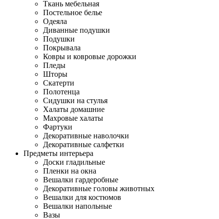
Ткань мебельная
Постельное белье
Одеяла
Диванные подушки
Подушки
Покрывала
Ковры и ковровые дорожки
Пледы
Шторы
Скатерти
Полотенца
Сидушки на стулья
Халаты домашние
Махровые халаты
Фартуки
Декоративные наволочки
Декоративные салфетки
Предметы интерьера
Доски гладильные
Пленки на окна
Вешалки гардеробные
Декоративные головы животных
Вешалки для костюмов
Вешалки напольные
Вазы