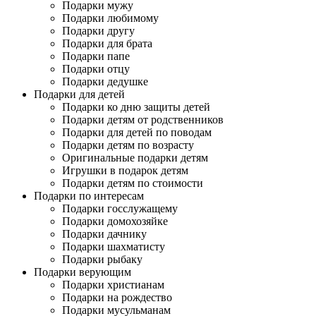
Подарки мужу
Подарки любимому
Подарки другу
Подарки для брата
Подарки папе
Подарки отцу
Подарки дедушке
Подарки для детей
Подарки ко дню защиты детей
Подарки детям от родственников
Подарки для детей по поводам
Подарки детям по возрасту
Оригинальные подарки детям
Игрушки в подарок детям
Подарки детям по стоимости
Подарки по интересам
Подарки госслужащему
Подарки домохозяйке
Подарки дачнику
Подарки шахматисту
Подарки рыбаку
Подарки верующим
Подарки христианам
Подарки на рождество
Подарки мусульманам