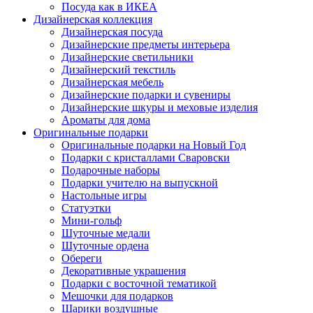
Посуда как в ИКЕА
Дизайнерская коллекция
Дизайнерская посуда
Дизайнерские предметы интерьера
Дизайнерские светильники
Дизайнерский текстиль
Дизайнерская мебель
Дизайнерские подарки и сувениры
Дизайнерские шкуры и меховые изделия
Ароматы для дома
Оригинальные подарки
Оригинальные подарки на Новый Год
Подарки с кристаллами Сваровски
Подарочные наборы
Подарки учителю на выпускной
Настольные игры
Статуэтки
Мини-гольф
Шуточные медали
Шуточные ордена
Обереги
Декоративные украшения
Подарки с восточной тематикой
Мешочки для подарков
Шарики воздушные