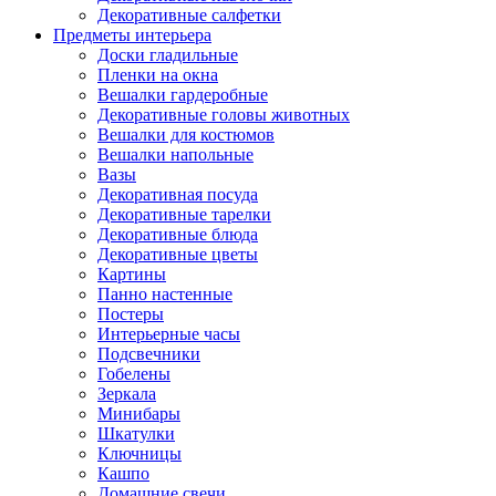
Декоративные салфетки
Предметы интерьера
Доски гладильные
Пленки на окна
Вешалки гардеробные
Декоративные головы животных
Вешалки для костюмов
Вешалки напольные
Вазы
Декоративная посуда
Декоративные тарелки
Декоративные блюда
Декоративные цветы
Картины
Панно настенные
Постеры
Интерьерные часы
Подсвечники
Гобелены
Зеркала
Минибары
Шкатулки
Ключницы
Кашпо
Домашние свечи