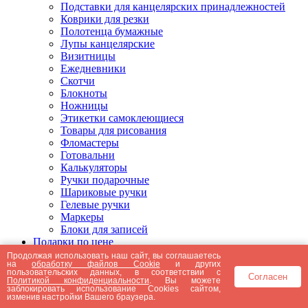
Подставки для канцелярских принадлежностей
Коврики для резки
Полотенца бумажные
Лупы канцелярские
Визитницы
Ежедневники
Скотчи
Блокноты
Ножницы
Этикетки самоклеющиеся
Товары для рисования
Фломастеры
Готовальни
Калькуляторы
Ручки подарочные
Шариковые ручки
Гелевые ручки
Маркеры
Блоки для записей
Подарки по цене
Подарки от 5000 рублей
Продолжая использовать наш сайт, вы соглашаетесь
на
обработку файлов Cookie
и других
Подарки до 5000 рублей
пользовательских данных, в соответствии с
Согласен
Подарки до 3000 рублей
Политикой конфиденциальности
. Вы можете
заблокировать использование Cookies сайтом,
Подарки до 2000 рублей
изменив настройки Вашего браузера.
Подарки до 1000 рублей