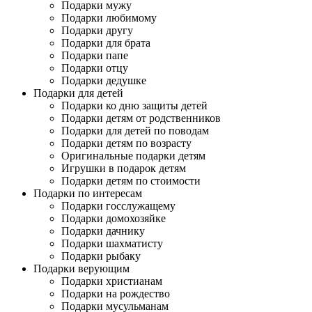
Подарки мужу
Подарки любимому
Подарки другу
Подарки для брата
Подарки папе
Подарки отцу
Подарки дедушке
Подарки для детей
Подарки ко дню защиты детей
Подарки детям от родственников
Подарки для детей по поводам
Подарки детям по возрасту
Оригинальные подарки детям
Игрушки в подарок детям
Подарки детям по стоимости
Подарки по интересам
Подарки госслужащему
Подарки домохозяйке
Подарки дачнику
Подарки шахматисту
Подарки рыбаку
Подарки верующим
Подарки христианам
Подарки на рождество
Подарки мусульманам