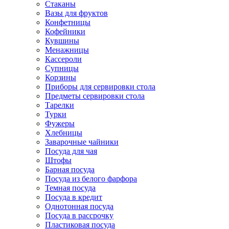
Стаканы
Вазы для фруктов
Конфетницы
Кофейники
Кувшины
Менажницы
Кассероли
Супницы
Корзины
Приборы для сервировки стола
Предметы сервировки стола
Тарелки
Турки
Фужеры
Хлебницы
Заварочные чайники
Посуда для чая
Штофы
Барная посуда
Посуда из белого фарфора
Темная посуда
Посуда в кредит
Однотонная посуда
Посуда в рассрочку
Пластиковая посуда