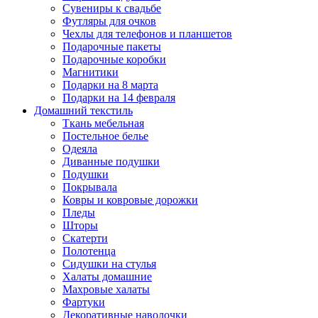
Сувениры к свадьбе
Футляры для очков
Чехлы для телефонов и планшетов
Подарочные пакеты
Подарочные коробки
Магнитики
Подарки на 8 марта
Подарки на 14 февраля
Домашний текстиль
Ткань мебельная
Постельное белье
Одеяла
Диванные подушки
Подушки
Покрывала
Ковры и ковровые дорожки
Пледы
Шторы
Скатерти
Полотенца
Сидушки на стулья
Халаты домашние
Махровые халаты
Фартуки
Декоративные наволочки