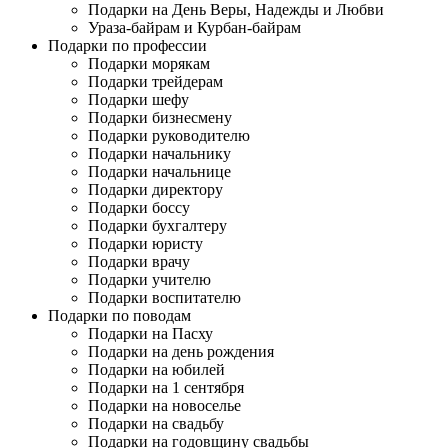
Подарки на День Веры, Надежды и Любви
Ураза-байрам и Курбан-байрам
Подарки по профессии
Подарки морякам
Подарки трейдерам
Подарки шефу
Подарки бизнесмену
Подарки руководителю
Подарки начальнику
Подарки начальнице
Подарки директору
Подарки боссу
Подарки бухгалтеру
Подарки юристу
Подарки врачу
Подарки учителю
Подарки воспитателю
Подарки по поводам
Подарки на Пасху
Подарки на день рождения
Подарки на юбилей
Подарки на 1 сентября
Подарки на новоселье
Подарки на свадьбу
Подарки на годовщину свадьбы