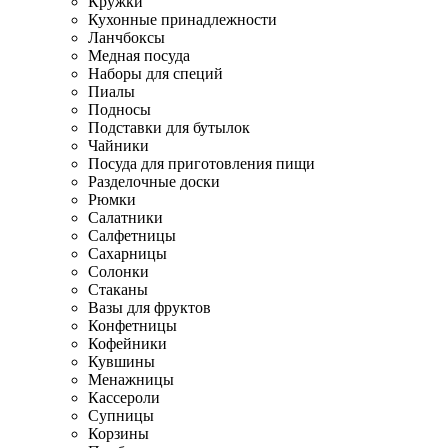
Кружки
Кухонные принадлежности
Ланчбоксы
Медная посуда
Наборы для специй
Пиалы
Подносы
Подставки для бутылок
Чайники
Посуда для приготовления пищи
Разделочные доски
Рюмки
Салатники
Салфетницы
Сахарницы
Солонки
Стаканы
Вазы для фруктов
Конфетницы
Кофейники
Кувшины
Менажницы
Кассероли
Супницы
Корзины