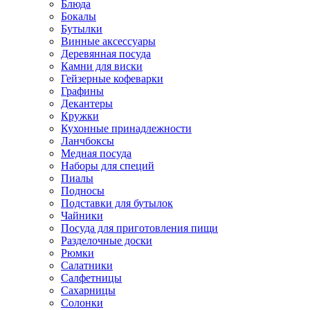
Блюда
Бокалы
Бутылки
Винные аксессуары
Деревянная посуда
Камни для виски
Гейзерные кофеварки
Графины
Декантеры
Кружки
Кухонные принадлежности
Ланчбоксы
Медная посуда
Наборы для специй
Пиалы
Подносы
Подставки для бутылок
Чайники
Посуда для приготовления пищи
Разделочные доски
Рюмки
Салатники
Салфетницы
Сахарницы
Солонки