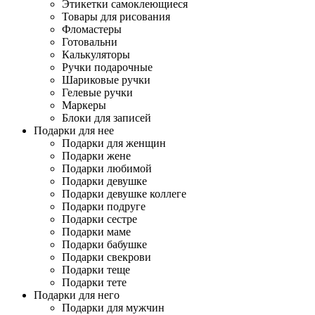
Этикетки самоклеющиеся
Товары для рисования
Фломастеры
Готовальни
Калькуляторы
Ручки подарочные
Шариковые ручки
Гелевые ручки
Маркеры
Блоки для записей
Подарки для нее
Подарки для женщин
Подарки жене
Подарки любимой
Подарки девушке
Подарки девушке коллеге
Подарки подруге
Подарки сестре
Подарки маме
Подарки бабушке
Подарки свекрови
Подарки теще
Подарки тете
Подарки для него
Подарки для мужчин