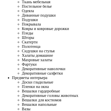
Ткань мебельная
Постельное белье
Одеяла
Диванные подушки
Подушки
Покрывала
Ковры и ковровые дорожки
Пледы
Шторы
Скатерти
Полотенца
Сидушки на стулья
Халаты домашние
Махровые халаты
Фартуки
Декоративные наволочки
Декоративные салфетки
Предметы интерьера
Доски гладильные
Пленки на окна
Вешалки гардеробные
Декоративные головы животных
Вешалки для костюмов
Вешалки напольные
Вазы