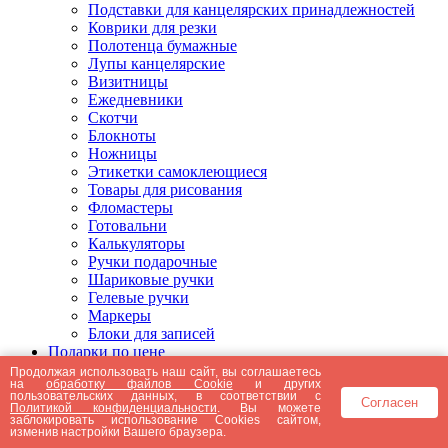
Подставки для канцелярских принадлежностей
Коврики для резки
Полотенца бумажные
Лупы канцелярские
Визитницы
Ежедневники
Скотчи
Блокноты
Ножницы
Этикетки самоклеющиеся
Товары для рисования
Фломастеры
Готовальни
Калькуляторы
Ручки подарочные
Шариковые ручки
Гелевые ручки
Маркеры
Блоки для записей
Подарки по цене
Подарки от 5000 рублей
Продолжая использовать наш сайт, вы соглашаетесь
на
обработку файлов Cookie
и других
Подарки до 5000 рублей
пользовательских данных, в соответствии с
Согласен
Подарки до 3000 рублей
Политикой конфиденциальности
. Вы можете
заблокировать использование Cookies сайтом,
Подарки до 2000 рублей
изменив настройки Вашего браузера.
Подарки до 1000 рублей