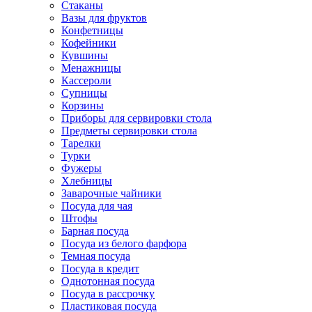
Стаканы
Вазы для фруктов
Конфетницы
Кофейники
Кувшины
Менажницы
Кассероли
Супницы
Корзины
Приборы для сервировки стола
Предметы сервировки стола
Тарелки
Турки
Фужеры
Хлебницы
Заварочные чайники
Посуда для чая
Штофы
Барная посуда
Посуда из белого фарфора
Темная посуда
Посуда в кредит
Однотонная посуда
Посуда в рассрочку
Пластиковая посуда