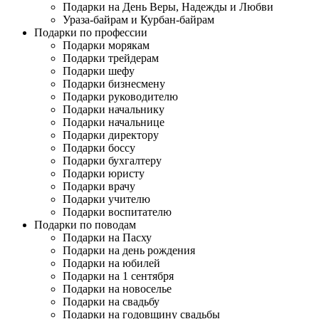
Подарки на День Веры, Надежды и Любви
Ураза-байрам и Курбан-байрам
Подарки по профессии
Подарки морякам
Подарки трейдерам
Подарки шефу
Подарки бизнесмену
Подарки руководителю
Подарки начальнику
Подарки начальнице
Подарки директору
Подарки боссу
Подарки бухгалтеру
Подарки юристу
Подарки врачу
Подарки учителю
Подарки воспитателю
Подарки по поводам
Подарки на Пасху
Подарки на день рождения
Подарки на юбилей
Подарки на 1 сентября
Подарки на новоселье
Подарки на свадьбу
Подарки на годовщину свадьбы