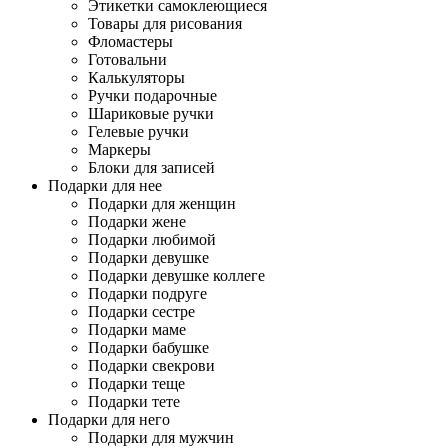
Этикетки самоклеющиеся
Товары для рисования
Фломастеры
Готовальни
Калькуляторы
Ручки подарочные
Шариковые ручки
Гелевые ручки
Маркеры
Блоки для записей
Подарки для нее
Подарки для женщин
Подарки жене
Подарки любимой
Подарки девушке
Подарки девушке коллеге
Подарки подруге
Подарки сестре
Подарки маме
Подарки бабушке
Подарки свекрови
Подарки теще
Подарки тете
Подарки для него
Подарки для мужчин