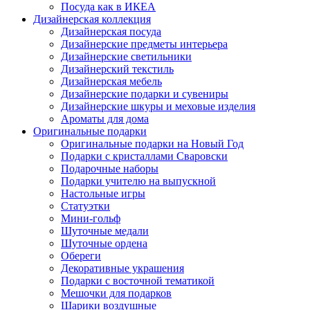
Посуда как в ИКЕА
Дизайнерская коллекция
Дизайнерская посуда
Дизайнерские предметы интерьера
Дизайнерские светильники
Дизайнерский текстиль
Дизайнерская мебель
Дизайнерские подарки и сувениры
Дизайнерские шкуры и меховые изделия
Ароматы для дома
Оригинальные подарки
Оригинальные подарки на Новый Год
Подарки с кристаллами Сваровски
Подарочные наборы
Подарки учителю на выпускной
Настольные игры
Статуэтки
Мини-гольф
Шуточные медали
Шуточные ордена
Обереги
Декоративные украшения
Подарки с восточной тематикой
Мешочки для подарков
Шарики воздушные