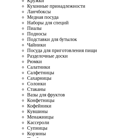
Кружки
Кухонные принадлежности
Ланчбоксы
Медная посуда
Наборы для специй
Пиалы
Подносы
Подставки для бутылок
Чайники
Посуда для приготовления пищи
Разделочные доски
Рюмки
Салатники
Салфетницы
Сахарницы
Солонки
Стаканы
Вазы для фруктов
Конфетницы
Кофейники
Кувшины
Менажницы
Кассероли
Супницы
Корзины