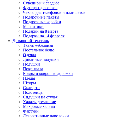
Сувениры к свадьбе
Футляры для очков
Чехлы для телефонов и планшетов
Подарочные пакеты
Подарочные коробки
Магнитики
Подарки на 8 марта
Подарки на 14 февраля
Домашний текстиль
Ткань мебельная
Постельное белье
Одеяла
Диванные подушки
Подушки
Покрывала
Ковры и ковровые дорожки
Пледы
Шторы
Скатерти
Полотенца
Сидушки на стулья
Халаты домашние
Махровые халаты
Фартуки
Декоративные наволочки