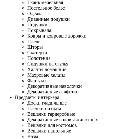
Ткань мебельная
Постельное белье
Одеяла
Диванные подушки
Подушки
Покрывала
Ковры и ковровые дорожки
Пледы
Шторы
Скатерти
Полотенца
Сидушки на стулья
Халаты домашние
Махровые халаты
Фартуки
Декоративные наволочки
Декоративные салфетки
Предметы интерьера
Доски гладильные
Пленки на окна
Вешалки гардеробные
Декоративные головы животных
Вешалки для костюмов
Вешалки напольные
Вазы