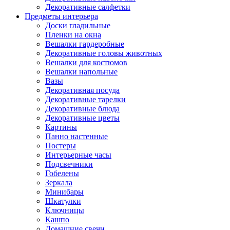
Декоративные салфетки
Предметы интерьера
Доски гладильные
Пленки на окна
Вешалки гардеробные
Декоративные головы животных
Вешалки для костюмов
Вешалки напольные
Вазы
Декоративная посуда
Декоративные тарелки
Декоративные блюда
Декоративные цветы
Картины
Панно настенные
Постеры
Интерьерные часы
Подсвечники
Гобелены
Зеркала
Минибары
Шкатулки
Ключницы
Кашпо
Домашние свечи