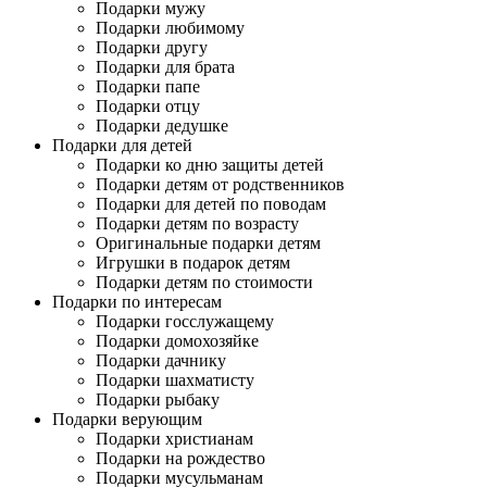
Подарки мужу
Подарки любимому
Подарки другу
Подарки для брата
Подарки папе
Подарки отцу
Подарки дедушке
Подарки для детей
Подарки ко дню защиты детей
Подарки детям от родственников
Подарки для детей по поводам
Подарки детям по возрасту
Оригинальные подарки детям
Игрушки в подарок детям
Подарки детям по стоимости
Подарки по интересам
Подарки госслужащему
Подарки домохозяйке
Подарки дачнику
Подарки шахматисту
Подарки рыбаку
Подарки верующим
Подарки христианам
Подарки на рождество
Подарки мусульманам