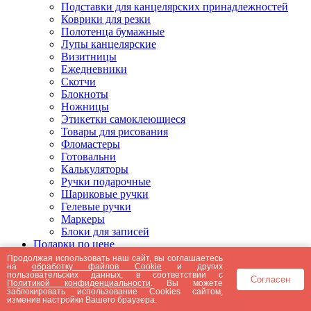
Подставки для канцелярских принадлежностей
Коврики для резки
Полотенца бумажные
Лупы канцелярские
Визитницы
Ежедневники
Скотчи
Блокноты
Ножницы
Этикетки самоклеющиеся
Товары для рисования
Фломастеры
Готовальни
Калькуляторы
Ручки подарочные
Шариковые ручки
Гелевые ручки
Маркеры
Блоки для записей
Подарки по цене
Подарки от 5000 рублей
Продолжая использовать наш сайт, вы соглашаетесь
на
обработку файлов Cookie
и других
Подарки до 5000 рублей
пользовательских данных, в соответствии с
Согласен
Подарки до 3000 рублей
Политикой конфиденциальности
. Вы можете
заблокировать использование Cookies сайтом,
Подарки до 2000 рублей
изменив настройки Вашего браузера.
Подарки до 1000 рублей