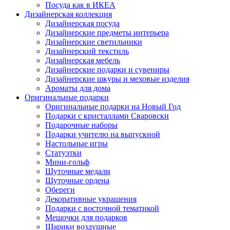
Посуда как в ИКЕА
Дизайнерская коллекция
Дизайнерская посуда
Дизайнерские предметы интерьера
Дизайнерские светильники
Дизайнерский текстиль
Дизайнерская мебель
Дизайнерские подарки и сувениры
Дизайнерские шкуры и меховые изделия
Ароматы для дома
Оригинальные подарки
Оригинальные подарки на Новый Год
Подарки с кристаллами Сваровски
Подарочные наборы
Подарки учителю на выпускной
Настольные игры
Статуэтки
Мини-гольф
Шуточные медали
Шуточные ордена
Обереги
Декоративные украшения
Подарки с восточной тематикой
Мешочки для подарков
Шарики воздушные