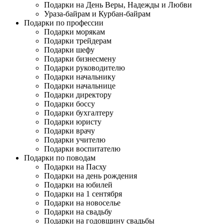
Подарки на День Веры, Надежды и Любви
Ураза-байрам и Курбан-байрам
Подарки по профессии
Подарки морякам
Подарки трейдерам
Подарки шефу
Подарки бизнесмену
Подарки руководителю
Подарки начальнику
Подарки начальнице
Подарки директору
Подарки боссу
Подарки бухгалтеру
Подарки юристу
Подарки врачу
Подарки учителю
Подарки воспитателю
Подарки по поводам
Подарки на Пасху
Подарки на день рождения
Подарки на юбилей
Подарки на 1 сентября
Подарки на новоселье
Подарки на свадьбу
Подарки на годовщину свадьбы