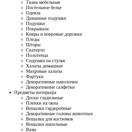
Ткань мебельная
Постельное белье
Одеяла
Диванные подушки
Подушки
Покрывала
Ковры и ковровые дорожки
Пледы
Шторы
Скатерти
Полотенца
Сидушки на стулья
Халаты домашние
Махровые халаты
Фартуки
Декоративные наволочки
Декоративные салфетки
Предметы интерьера
Доски гладильные
Пленки на окна
Вешалки гардеробные
Декоративные головы животных
Вешалки для костюмов
Вешалки напольные
Вазы