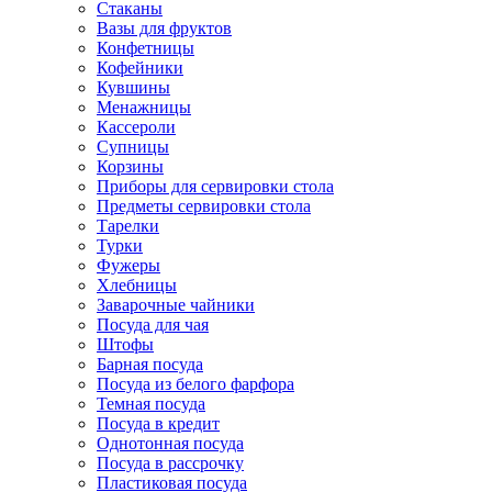
Стаканы
Вазы для фруктов
Конфетницы
Кофейники
Кувшины
Менажницы
Кассероли
Супницы
Корзины
Приборы для сервировки стола
Предметы сервировки стола
Тарелки
Турки
Фужеры
Хлебницы
Заварочные чайники
Посуда для чая
Штофы
Барная посуда
Посуда из белого фарфора
Темная посуда
Посуда в кредит
Однотонная посуда
Посуда в рассрочку
Пластиковая посуда