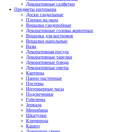
Декоративные салфетки
Предметы интерьера
Доски гладильные
Пленки на окна
Вешалки гардеробные
Декоративные головы животных
Вешалки для костюмов
Вешалки напольные
Вазы
Декоративная посуда
Декоративные тарелки
Декоративные блюда
Декоративные цветы
Картины
Панно настенные
Постеры
Интерьерные часы
Подсвечники
Гобелены
Зеркала
Минибары
Шкатулки
Ключницы
Кашпо
Домашние свечи