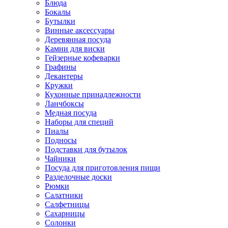
Блюда
Бокалы
Бутылки
Винные аксессуары
Деревянная посуда
Камни для виски
Гейзерные кофеварки
Графины
Декантеры
Кружки
Кухонные принадлежности
Ланчбоксы
Медная посуда
Наборы для специй
Пиалы
Подносы
Подставки для бутылок
Чайники
Посуда для приготовления пищи
Разделочные доски
Рюмки
Салатники
Салфетницы
Сахарницы
Солонки