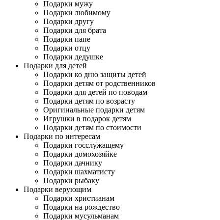
Подарки мужу
Подарки любимому
Подарки другу
Подарки для брата
Подарки папе
Подарки отцу
Подарки дедушке
Подарки для детей
Подарки ко дню защиты детей
Подарки детям от родственников
Подарки для детей по поводам
Подарки детям по возрасту
Оригинальные подарки детям
Игрушки в подарок детям
Подарки детям по стоимости
Подарки по интересам
Подарки госслужащему
Подарки домохозяйке
Подарки дачнику
Подарки шахматисту
Подарки рыбаку
Подарки верующим
Подарки христианам
Подарки на рождество
Подарки мусульманам