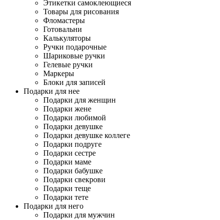
Этикетки самоклеющиеся
Товары для рисования
Фломастеры
Готовальни
Калькуляторы
Ручки подарочные
Шариковые ручки
Гелевые ручки
Маркеры
Блоки для записей
Подарки для нее
Подарки для женщин
Подарки жене
Подарки любимой
Подарки девушке
Подарки девушке коллеге
Подарки подруге
Подарки сестре
Подарки маме
Подарки бабушке
Подарки свекрови
Подарки теще
Подарки тете
Подарки для него
Подарки для мужчин