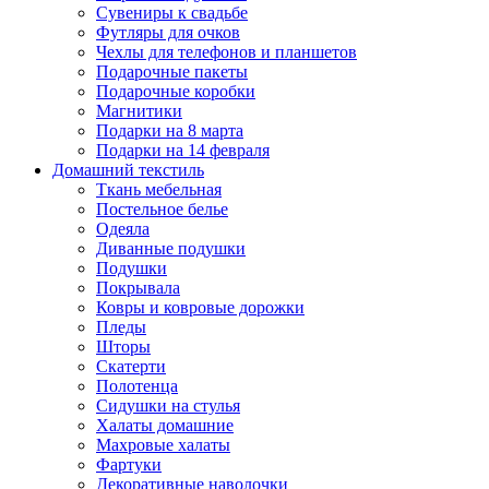
Сувениры к свадьбе
Футляры для очков
Чехлы для телефонов и планшетов
Подарочные пакеты
Подарочные коробки
Магнитики
Подарки на 8 марта
Подарки на 14 февраля
Домашний текстиль
Ткань мебельная
Постельное белье
Одеяла
Диванные подушки
Подушки
Покрывала
Ковры и ковровые дорожки
Пледы
Шторы
Скатерти
Полотенца
Сидушки на стулья
Халаты домашние
Махровые халаты
Фартуки
Декоративные наволочки