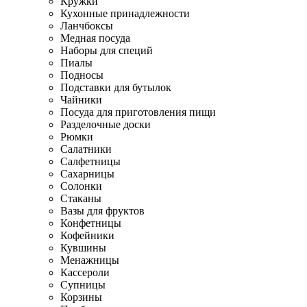
Кружки
Кухонные принадлежности
Ланчбоксы
Медная посуда
Наборы для специй
Пиалы
Подносы
Подставки для бутылок
Чайники
Посуда для приготовления пищи
Разделочные доски
Рюмки
Салатники
Салфетницы
Сахарницы
Солонки
Стаканы
Вазы для фруктов
Конфетницы
Кофейники
Кувшины
Менажницы
Кассероли
Супницы
Корзины