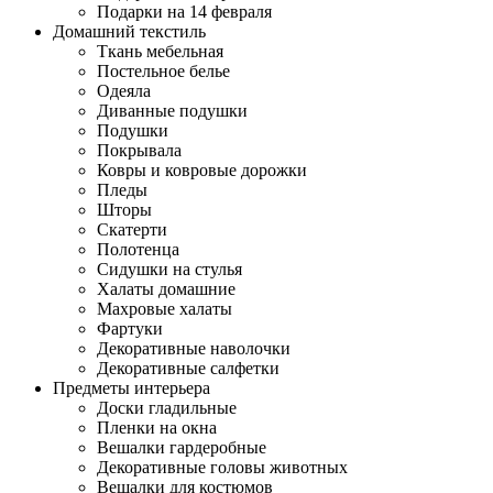
Подарки на 14 февраля
Домашний текстиль
Ткань мебельная
Постельное белье
Одеяла
Диванные подушки
Подушки
Покрывала
Ковры и ковровые дорожки
Пледы
Шторы
Скатерти
Полотенца
Сидушки на стулья
Халаты домашние
Махровые халаты
Фартуки
Декоративные наволочки
Декоративные салфетки
Предметы интерьера
Доски гладильные
Пленки на окна
Вешалки гардеробные
Декоративные головы животных
Вешалки для костюмов