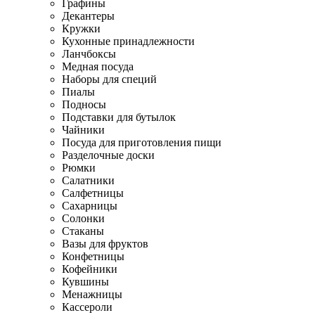
Графины
Декантеры
Кружки
Кухонные принадлежности
Ланчбоксы
Медная посуда
Наборы для специй
Пиалы
Подносы
Подставки для бутылок
Чайники
Посуда для приготовления пищи
Разделочные доски
Рюмки
Салатники
Салфетницы
Сахарницы
Солонки
Стаканы
Вазы для фруктов
Конфетницы
Кофейники
Кувшины
Менажницы
Кассероли