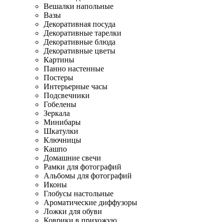
Вешалки напольные
Вазы
Декоративная посуда
Декоративные тарелки
Декоративные блюда
Декоративные цветы
Картины
Панно настенные
Постеры
Интерьерные часы
Подсвечники
Гобелены
Зеркала
Минибары
Шкатулки
Ключницы
Кашпо
Домашние свечи
Рамки для фотографий
Альбомы для фотографий
Иконы
Глобусы настольные
Ароматические диффузоры
Ложки для обуви
Коврики в прихожую