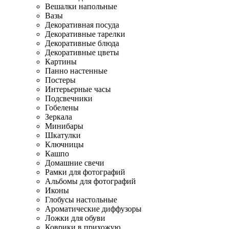
Вешалки напольные
Вазы
Декоративная посуда
Декоративные тарелки
Декоративные блюда
Декоративные цветы
Картины
Панно настенные
Постеры
Интерьерные часы
Подсвечники
Гобелены
Зеркала
Минибары
Шкатулки
Ключницы
Кашпо
Домашние свечи
Рамки для фотографий
Альбомы для фотографий
Иконы
Глобусы настольные
Ароматические диффузоры
Ложки для обуви
Коврики в прихожую