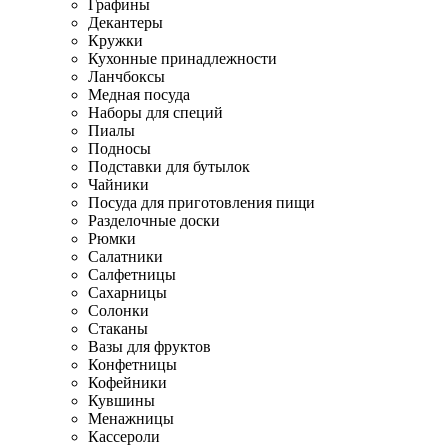
Графины
Декантеры
Кружки
Кухонные принадлежности
Ланчбоксы
Медная посуда
Наборы для специй
Пиалы
Подносы
Подставки для бутылок
Чайники
Посуда для приготовления пищи
Разделочные доски
Рюмки
Салатники
Салфетницы
Сахарницы
Солонки
Стаканы
Вазы для фруктов
Конфетницы
Кофейники
Кувшины
Менажницы
Кассероли