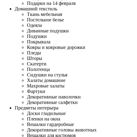
Подарки на 14 февраля
Домашний текстиль
Ткань мебельная
Постельное белье
Одеяла
Диванные подушки
Подушки
Покрывала
Ковры и ковровые дорожки
Пледы
Шторы
Скатерти
Полотенца
Сидушки на стулья
Халаты домашние
Махровые халаты
Фартуки
Декоративные наволочки
Декоративные салфетки
Предметы интерьера
Доски гладильные
Пленки на окна
Вешалки гардеробные
Декоративные головы животных
Вешалки для костюмов