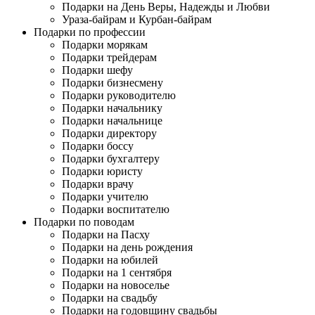
Подарки на День Веры, Надежды и Любви
Ураза-байрам и Курбан-байрам
Подарки по профессии
Подарки морякам
Подарки трейдерам
Подарки шефу
Подарки бизнесмену
Подарки руководителю
Подарки начальнику
Подарки начальнице
Подарки директору
Подарки боссу
Подарки бухгалтеру
Подарки юристу
Подарки врачу
Подарки учителю
Подарки воспитателю
Подарки по поводам
Подарки на Пасху
Подарки на день рождения
Подарки на юбилей
Подарки на 1 сентября
Подарки на новоселье
Подарки на свадьбу
Подарки на годовщину свадьбы