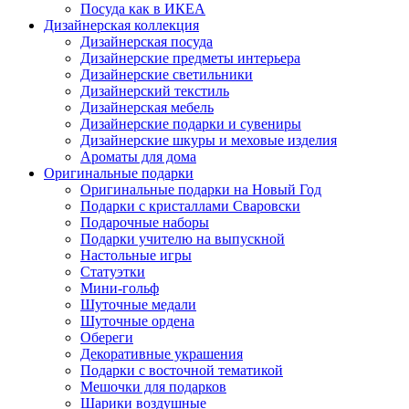
Посуда как в ИКЕА
Дизайнерская коллекция
Дизайнерская посуда
Дизайнерские предметы интерьера
Дизайнерские светильники
Дизайнерский текстиль
Дизайнерская мебель
Дизайнерские подарки и сувениры
Дизайнерские шкуры и меховые изделия
Ароматы для дома
Оригинальные подарки
Оригинальные подарки на Новый Год
Подарки с кристаллами Сваровски
Подарочные наборы
Подарки учителю на выпускной
Настольные игры
Статуэтки
Мини-гольф
Шуточные медали
Шуточные ордена
Обереги
Декоративные украшения
Подарки с восточной тематикой
Мешочки для подарков
Шарики воздушные