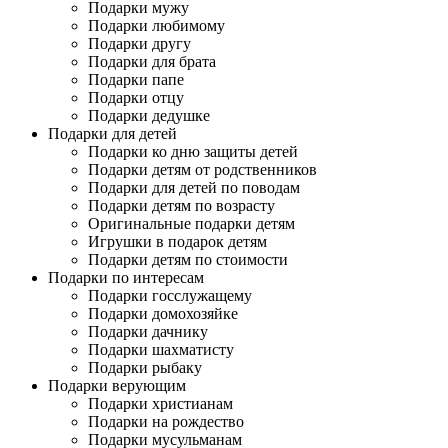
Подарки мужу
Подарки любимому
Подарки другу
Подарки для брата
Подарки папе
Подарки отцу
Подарки дедушке
Подарки для детей
Подарки ко дню защиты детей
Подарки детям от родственников
Подарки для детей по поводам
Подарки детям по возрасту
Оригинальные подарки детям
Игрушки в подарок детям
Подарки детям по стоимости
Подарки по интересам
Подарки госслужащему
Подарки домохозяйке
Подарки дачнику
Подарки шахматисту
Подарки рыбаку
Подарки верующим
Подарки христианам
Подарки на рождество
Подарки мусульманам