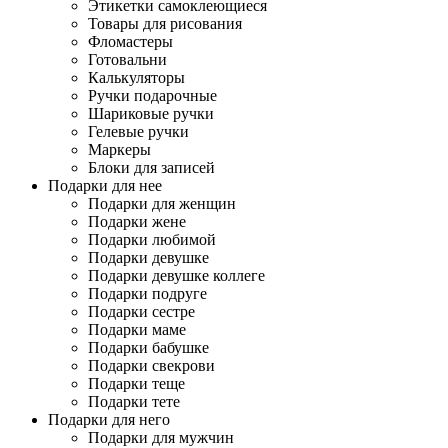
Этикетки самоклеющиеся
Товары для рисования
Фломастеры
Готовальни
Калькуляторы
Ручки подарочные
Шариковые ручки
Гелевые ручки
Маркеры
Блоки для записей
Подарки для нее
Подарки для женщин
Подарки жене
Подарки любимой
Подарки девушке
Подарки девушке коллеге
Подарки подруге
Подарки сестре
Подарки маме
Подарки бабушке
Подарки свекрови
Подарки теще
Подарки тете
Подарки для него
Подарки для мужчин