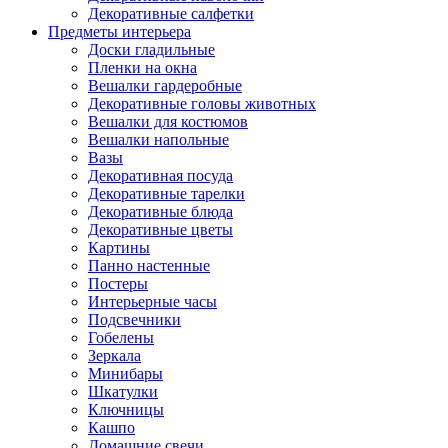
Декоративные салфетки
Предметы интерьера
Доски гладильные
Пленки на окна
Вешалки гардеробные
Декоративные головы животных
Вешалки для костюмов
Вешалки напольные
Вазы
Декоративная посуда
Декоративные тарелки
Декоративные блюда
Декоративные цветы
Картины
Панно настенные
Постеры
Интерьерные часы
Подсвечники
Гобелены
Зеркала
Минибары
Шкатулки
Ключницы
Кашпо
Домашние свечи