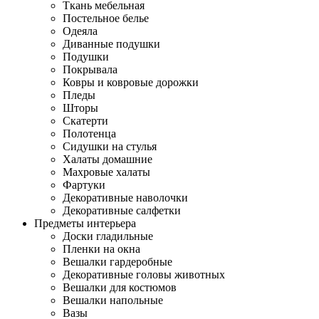
Ткань мебельная
Постельное белье
Одеяла
Диванные подушки
Подушки
Покрывала
Ковры и ковровые дорожки
Пледы
Шторы
Скатерти
Полотенца
Сидушки на стулья
Халаты домашние
Махровые халаты
Фартуки
Декоративные наволочки
Декоративные салфетки
Предметы интерьера
Доски гладильные
Пленки на окна
Вешалки гардеробные
Декоративные головы животных
Вешалки для костюмов
Вешалки напольные
Вазы