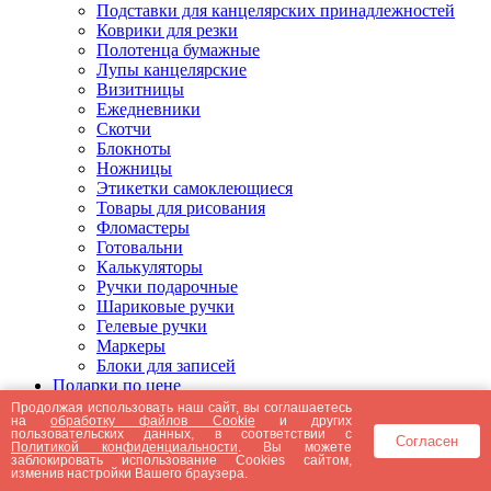
Подставки для канцелярских принадлежностей
Коврики для резки
Полотенца бумажные
Лупы канцелярские
Визитницы
Ежедневники
Скотчи
Блокноты
Ножницы
Этикетки самоклеющиеся
Товары для рисования
Фломастеры
Готовальни
Калькуляторы
Ручки подарочные
Шариковые ручки
Гелевые ручки
Маркеры
Блоки для записей
Подарки по цене
Подарки от 5000 рублей
Продолжая использовать наш сайт, вы соглашаетесь
на
обработку файлов Cookie
и других
Подарки до 5000 рублей
пользовательских данных, в соответствии с
Согласен
Подарки до 3000 рублей
Политикой конфиденциальности
. Вы можете
заблокировать использование Cookies сайтом,
Подарки до 2000 рублей
изменив настройки Вашего браузера.
Подарки до 1000 рублей