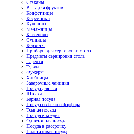
Стаканы
Вазы для фруктов
Конфетницы
Кофейники
Кувшины
Менажницы
Кассероли
Супницы
Корзины
Приборы для сервировки стола
Предметы сервировки стола
Тарелки
Турки
Фужеры
Хлебницы
Заварочные чайники
Посуда для чая
Штофы
Барная посуда
Посуда из белого фарфора
Темная посуда
Посуда в кредит
Однотонная посуда
Посуда в рассрочку
Пластиковая посуда