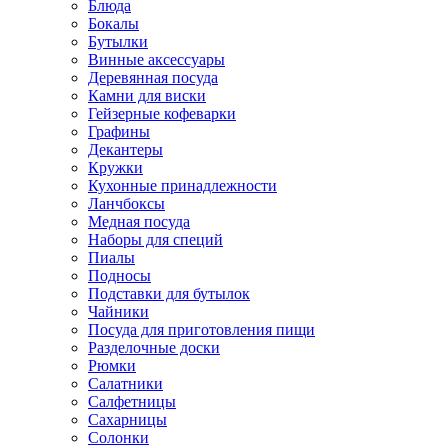
Блюда
Бокалы
Бутылки
Винные аксессуары
Деревянная посуда
Камни для виски
Гейзерные кофеварки
Графины
Декантеры
Кружки
Кухонные принадлежности
Ланчбоксы
Медная посуда
Наборы для специй
Пиалы
Подносы
Подставки для бутылок
Чайники
Посуда для приготовления пищи
Разделочные доски
Рюмки
Салатники
Салфетницы
Сахарницы
Солонки