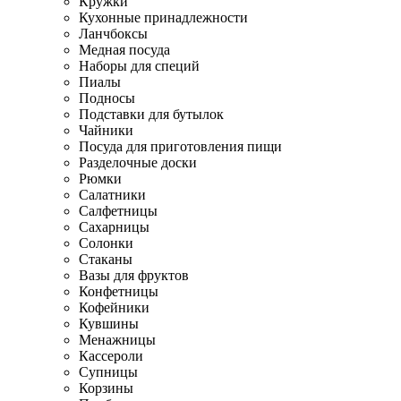
Кружки
Кухонные принадлежности
Ланчбоксы
Медная посуда
Наборы для специй
Пиалы
Подносы
Подставки для бутылок
Чайники
Посуда для приготовления пищи
Разделочные доски
Рюмки
Салатники
Салфетницы
Сахарницы
Солонки
Стаканы
Вазы для фруктов
Конфетницы
Кофейники
Кувшины
Менажницы
Кассероли
Супницы
Корзины