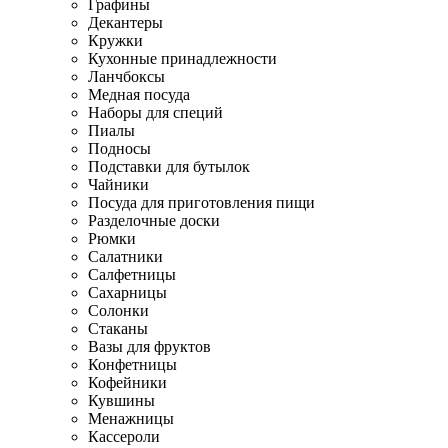
Графины
Декантеры
Кружки
Кухонные принадлежности
Ланчбоксы
Медная посуда
Наборы для специй
Пиалы
Подносы
Подставки для бутылок
Чайники
Посуда для приготовления пищи
Разделочные доски
Рюмки
Салатники
Салфетницы
Сахарницы
Солонки
Стаканы
Вазы для фруктов
Конфетницы
Кофейники
Кувшины
Менажницы
Кассероли