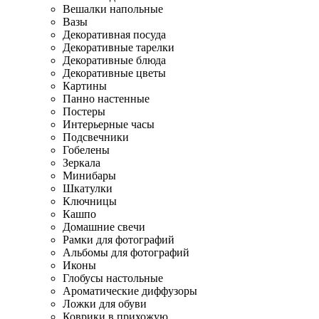
Вешалки напольные
Вазы
Декоративная посуда
Декоративные тарелки
Декоративные блюда
Декоративные цветы
Картины
Панно настенные
Постеры
Интерьерные часы
Подсвечники
Гобелены
Зеркала
Минибары
Шкатулки
Ключницы
Кашпо
Домашние свечи
Рамки для фотографий
Альбомы для фотографий
Иконы
Глобусы настольные
Ароматические диффузоры
Ложки для обуви
Коврики в прихожую