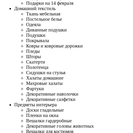
Подарки на 14 февраля
Домашний текстиль
Ткань мебельная
Постельное белье
Одеяла
Диванные подушки
Подушки
Покрывала
Ковры и ковровые дорожки
Пледы
Шторы
Скатерти
Полотенца
Сидушки на стулья
Халаты домашние
Махровые халаты
Фартуки
Декоративные наволочки
Декоративные салфетки
Предметы интерьера
Доски гладильные
Пленки на окна
Вешалки гардеробные
Декоративные головы животных
Вешалки для костюмов