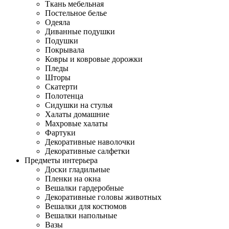
Ткань мебельная
Постельное белье
Одеяла
Диванные подушки
Подушки
Покрывала
Ковры и ковровые дорожки
Пледы
Шторы
Скатерти
Полотенца
Сидушки на стулья
Халаты домашние
Махровые халаты
Фартуки
Декоративные наволочки
Декоративные салфетки
Предметы интерьера
Доски гладильные
Пленки на окна
Вешалки гардеробные
Декоративные головы животных
Вешалки для костюмов
Вешалки напольные
Вазы