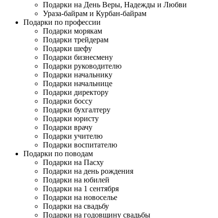
Подарки на День Веры, Надежды и Любви
Ураза-байрам и Курбан-байрам
Подарки по профессии
Подарки морякам
Подарки трейдерам
Подарки шефу
Подарки бизнесмену
Подарки руководителю
Подарки начальнику
Подарки начальнице
Подарки директору
Подарки боссу
Подарки бухгалтеру
Подарки юристу
Подарки врачу
Подарки учителю
Подарки воспитателю
Подарки по поводам
Подарки на Пасху
Подарки на день рождения
Подарки на юбилей
Подарки на 1 сентября
Подарки на новоселье
Подарки на свадьбу
Подарки на годовщину свадьбы