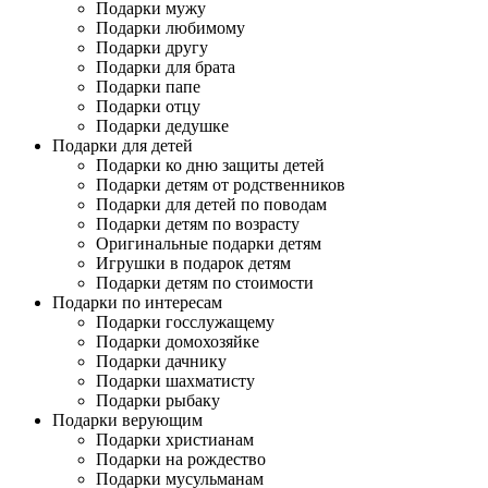
Подарки мужу
Подарки любимому
Подарки другу
Подарки для брата
Подарки папе
Подарки отцу
Подарки дедушке
Подарки для детей
Подарки ко дню защиты детей
Подарки детям от родственников
Подарки для детей по поводам
Подарки детям по возрасту
Оригинальные подарки детям
Игрушки в подарок детям
Подарки детям по стоимости
Подарки по интересам
Подарки госслужащему
Подарки домохозяйке
Подарки дачнику
Подарки шахматисту
Подарки рыбаку
Подарки верующим
Подарки христианам
Подарки на рождество
Подарки мусульманам