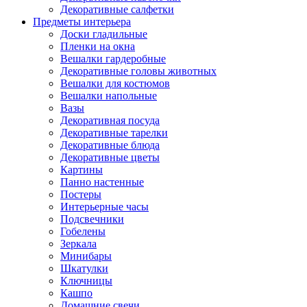
Декоративные салфетки
Предметы интерьера
Доски гладильные
Пленки на окна
Вешалки гардеробные
Декоративные головы животных
Вешалки для костюмов
Вешалки напольные
Вазы
Декоративная посуда
Декоративные тарелки
Декоративные блюда
Декоративные цветы
Картины
Панно настенные
Постеры
Интерьерные часы
Подсвечники
Гобелены
Зеркала
Минибары
Шкатулки
Ключницы
Кашпо
Домашние свечи