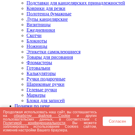
Подставки для канцелярских принадлежностей
Коврики для резки
Полотенца бумажные
Лупы канцелярские
Визитницы
Ежедневники
Скотчи
Блокноты
Ножницы
Этикетки самоклеющиеся
Товары для рисования
Фломастеры
Готовальни
Калькуляторы
Ручки подарочные
Шариковые ручки
Гелевые ручки
Маркеры
Блоки для записей
Подарки по цене
Подарки от 5000 рублей
Продолжая использовать наш сайт, вы соглашаетесь
на
обработку файлов Cookie
и других
Подарки до 5000 рублей
пользовательских данных, в соответствии с
Согласен
Подарки до 3000 рублей
Политикой конфиденциальности
. Вы можете
заблокировать использование Cookies сайтом,
Подарки до 2000 рублей
изменив настройки Вашего браузера.
Подарки до 1000 рублей