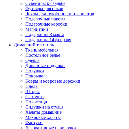
Сувениры к свадьбе
Футляры для очков
Чехлы для телефонов и планшетов
Подарочные пакеты
Подарочные коробки
Магнитики
Подарки на 8 марта
Подарки на 14 февраля
Домашний текстиль
Ткань мебельная
Постельное белье
Одеяла
Диванные подушки
Подушки
Покрывала
Ковры и ковровые дорожки
Пледы
Шторы
Скатерти
Полотенца
Сидушки на стулья
Халаты домашние
Махровые халаты
Фартуки
Декоративные наволочки