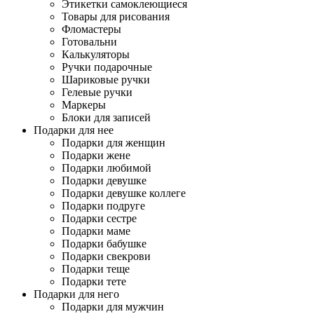
Этикетки самоклеющиеся
Товары для рисования
Фломастеры
Готовальни
Калькуляторы
Ручки подарочные
Шариковые ручки
Гелевые ручки
Маркеры
Блоки для записей
Подарки для нее
Подарки для женщин
Подарки жене
Подарки любимой
Подарки девушке
Подарки девушке коллеге
Подарки подруге
Подарки сестре
Подарки маме
Подарки бабушке
Подарки свекрови
Подарки теще
Подарки тете
Подарки для него
Подарки для мужчин