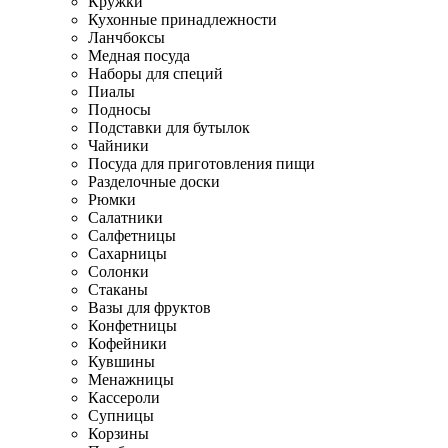
Кружки
Кухонные принадлежности
Ланчбоксы
Медная посуда
Наборы для специй
Пиалы
Подносы
Подставки для бутылок
Чайники
Посуда для приготовления пищи
Разделочные доски
Рюмки
Салатники
Салфетницы
Сахарницы
Солонки
Стаканы
Вазы для фруктов
Конфетницы
Кофейники
Кувшины
Менажницы
Кассероли
Супницы
Корзины