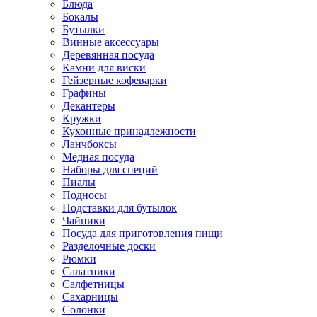
Блюда
Бокалы
Бутылки
Винные аксессуары
Деревянная посуда
Камни для виски
Гейзерные кофеварки
Графины
Декантеры
Кружки
Кухонные принадлежности
Ланчбоксы
Медная посуда
Наборы для специй
Пиалы
Подносы
Подставки для бутылок
Чайники
Посуда для приготовления пищи
Разделочные доски
Рюмки
Салатники
Салфетницы
Сахарницы
Солонки