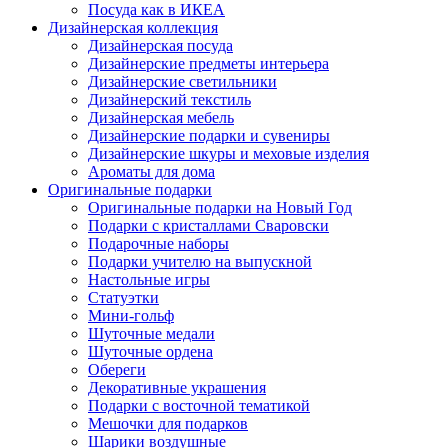
Посуда как в ИКЕА
Дизайнерская коллекция
Дизайнерская посуда
Дизайнерские предметы интерьера
Дизайнерские светильники
Дизайнерский текстиль
Дизайнерская мебель
Дизайнерские подарки и сувениры
Дизайнерские шкуры и меховые изделия
Ароматы для дома
Оригинальные подарки
Оригинальные подарки на Новый Год
Подарки с кристаллами Сваровски
Подарочные наборы
Подарки учителю на выпускной
Настольные игры
Статуэтки
Мини-гольф
Шуточные медали
Шуточные ордена
Обереги
Декоративные украшения
Подарки с восточной тематикой
Мешочки для подарков
Шарики воздушные