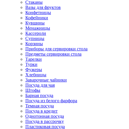
Стаканы
Вазы для фруктов
Конфетницы
Кофейники
Кувшины
Менажницы
Кассероли
Супницы
Корзины
Приборы для сервировки стола
Предметы сервировки стола
Тарелки
Турки
Фужеры
Хлебницы
Заварочные чайники
Посуда для чая
Штофы
Барная посуда
Посуда из белого фарфора
Темная посуда
Посуда в кредит
Однотонная посуда
Посуда в рассрочку
Пластиковая посуда