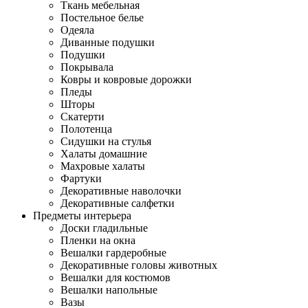
Ткань мебельная
Постельное белье
Одеяла
Диванные подушки
Подушки
Покрывала
Ковры и ковровые дорожки
Пледы
Шторы
Скатерти
Полотенца
Сидушки на стулья
Халаты домашние
Махровые халаты
Фартуки
Декоративные наволочки
Декоративные салфетки
Предметы интерьера
Доски гладильные
Пленки на окна
Вешалки гардеробные
Декоративные головы животных
Вешалки для костюмов
Вешалки напольные
Вазы