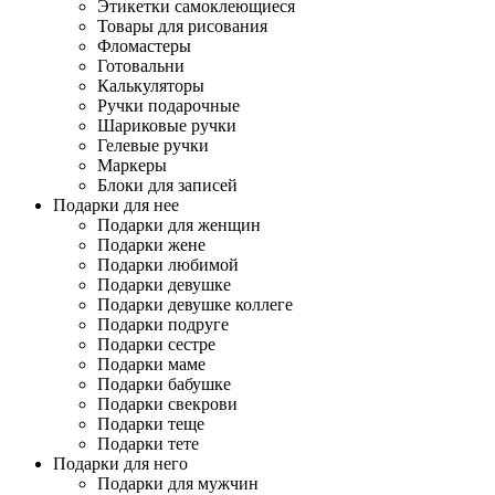
Этикетки самоклеющиеся
Товары для рисования
Фломастеры
Готовальни
Калькуляторы
Ручки подарочные
Шариковые ручки
Гелевые ручки
Маркеры
Блоки для записей
Подарки для нее
Подарки для женщин
Подарки жене
Подарки любимой
Подарки девушке
Подарки девушке коллеге
Подарки подруге
Подарки сестре
Подарки маме
Подарки бабушке
Подарки свекрови
Подарки теще
Подарки тете
Подарки для него
Подарки для мужчин