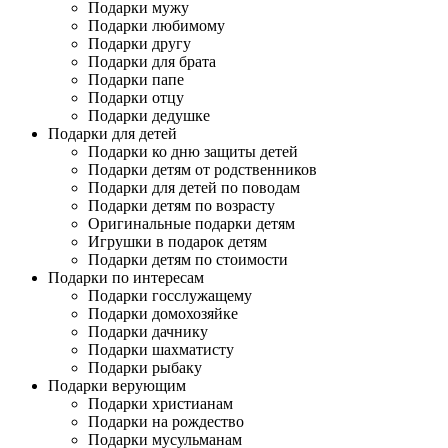
Подарки мужу
Подарки любимому
Подарки другу
Подарки для брата
Подарки папе
Подарки отцу
Подарки дедушке
Подарки для детей
Подарки ко дню защиты детей
Подарки детям от родственников
Подарки для детей по поводам
Подарки детям по возрасту
Оригинальные подарки детям
Игрушки в подарок детям
Подарки детям по стоимости
Подарки по интересам
Подарки госслужащему
Подарки домохозяйке
Подарки дачнику
Подарки шахматисту
Подарки рыбаку
Подарки верующим
Подарки христианам
Подарки на рождество
Подарки мусульманам