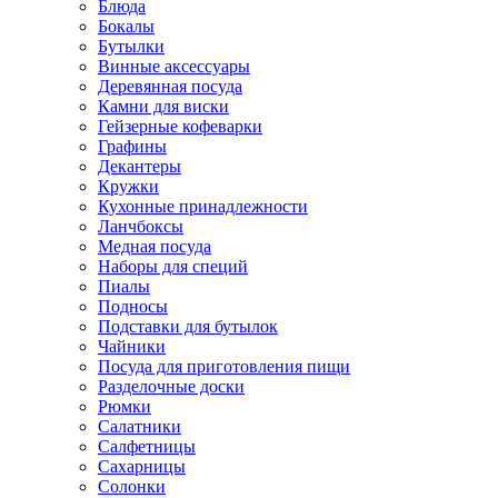
Блюда
Бокалы
Бутылки
Винные аксессуары
Деревянная посуда
Камни для виски
Гейзерные кофеварки
Графины
Декантеры
Кружки
Кухонные принадлежности
Ланчбоксы
Медная посуда
Наборы для специй
Пиалы
Подносы
Подставки для бутылок
Чайники
Посуда для приготовления пищи
Разделочные доски
Рюмки
Салатники
Салфетницы
Сахарницы
Солонки