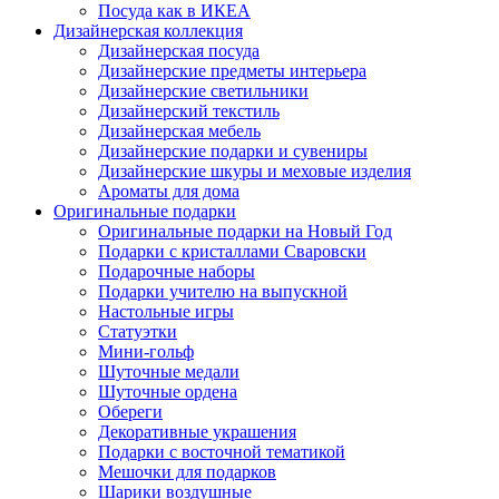
Посуда как в ИКЕА
Дизайнерская коллекция
Дизайнерская посуда
Дизайнерские предметы интерьера
Дизайнерские светильники
Дизайнерский текстиль
Дизайнерская мебель
Дизайнерские подарки и сувениры
Дизайнерские шкуры и меховые изделия
Ароматы для дома
Оригинальные подарки
Оригинальные подарки на Новый Год
Подарки с кристаллами Сваровски
Подарочные наборы
Подарки учителю на выпускной
Настольные игры
Статуэтки
Мини-гольф
Шуточные медали
Шуточные ордена
Обереги
Декоративные украшения
Подарки с восточной тематикой
Мешочки для подарков
Шарики воздушные