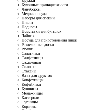
Кружки
Кухонные принадлежности
Ланчбоксы
Медная посуда
Наборы для специй
Пиалы
Подносы
Подставки для бутылок
Чайники
Посуда для приготовления пищи
Разделочные доски
Рюмки
Салатники
Салфетницы
Сахарницы
Солонки
Стаканы
Вазы для фруктов
Конфетницы
Кофейники
Кувшины
Менажницы
Кассероли
Супницы
Корзины