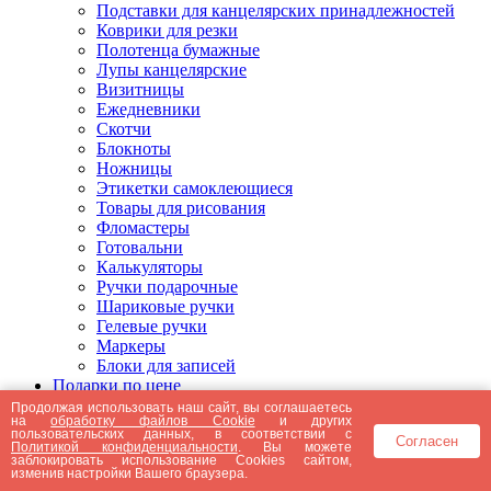
Подставки для канцелярских принадлежностей
Коврики для резки
Полотенца бумажные
Лупы канцелярские
Визитницы
Ежедневники
Скотчи
Блокноты
Ножницы
Этикетки самоклеющиеся
Товары для рисования
Фломастеры
Готовальни
Калькуляторы
Ручки подарочные
Шариковые ручки
Гелевые ручки
Маркеры
Блоки для записей
Подарки по цене
Подарки от 5000 рублей
Продолжая использовать наш сайт, вы соглашаетесь
на
обработку файлов Cookie
и других
Подарки до 5000 рублей
пользовательских данных, в соответствии с
Согласен
Подарки до 3000 рублей
Политикой конфиденциальности
. Вы можете
заблокировать использование Cookies сайтом,
Подарки до 2000 рублей
изменив настройки Вашего браузера.
Подарки до 1000 рублей