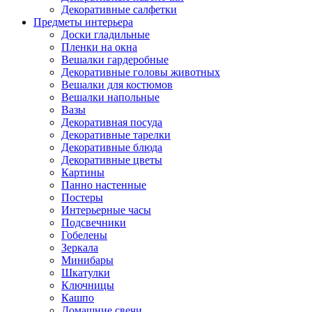
Декоративные салфетки
Предметы интерьера
Доски гладильные
Пленки на окна
Вешалки гардеробные
Декоративные головы животных
Вешалки для костюмов
Вешалки напольные
Вазы
Декоративная посуда
Декоративные тарелки
Декоративные блюда
Декоративные цветы
Картины
Панно настенные
Постеры
Интерьерные часы
Подсвечники
Гобелены
Зеркала
Минибары
Шкатулки
Ключницы
Кашпо
Домашние свечи