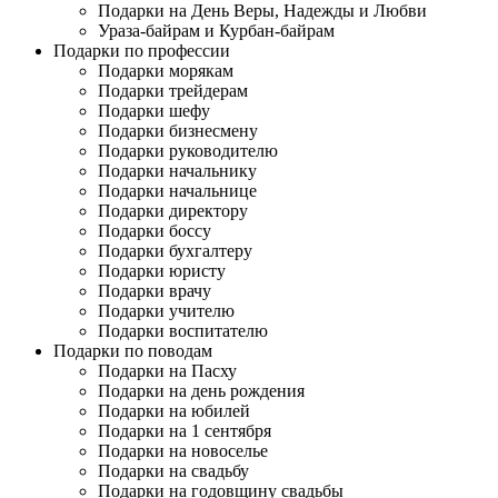
Подарки на День Веры, Надежды и Любви
Ураза-байрам и Курбан-байрам
Подарки по профессии
Подарки морякам
Подарки трейдерам
Подарки шефу
Подарки бизнесмену
Подарки руководителю
Подарки начальнику
Подарки начальнице
Подарки директору
Подарки боссу
Подарки бухгалтеру
Подарки юристу
Подарки врачу
Подарки учителю
Подарки воспитателю
Подарки по поводам
Подарки на Пасху
Подарки на день рождения
Подарки на юбилей
Подарки на 1 сентября
Подарки на новоселье
Подарки на свадьбу
Подарки на годовщину свадьбы