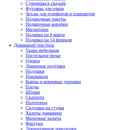
Сувениры к свадьбе
Футляры для очков
Чехлы для телефонов и планшетов
Подарочные пакеты
Подарочные коробки
Магнитики
Подарки на 8 марта
Подарки на 14 февраля
Домашний текстиль
Ткань мебельная
Постельное белье
Одеяла
Диванные подушки
Подушки
Покрывала
Ковры и ковровые дорожки
Пледы
Шторы
Скатерти
Полотенца
Сидушки на стулья
Халаты домашние
Махровые халаты
Фартуки
Декоративные наволочки