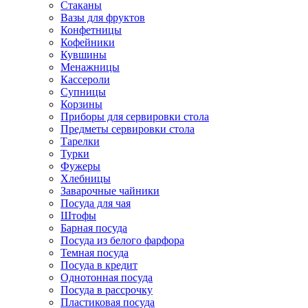
Стаканы
Вазы для фруктов
Конфетницы
Кофейники
Кувшины
Менажницы
Кассероли
Супницы
Корзины
Приборы для сервировки стола
Предметы сервировки стола
Тарелки
Турки
Фужеры
Хлебницы
Заварочные чайники
Посуда для чая
Штофы
Барная посуда
Посуда из белого фарфора
Темная посуда
Посуда в кредит
Однотонная посуда
Посуда в рассрочку
Пластиковая посуда