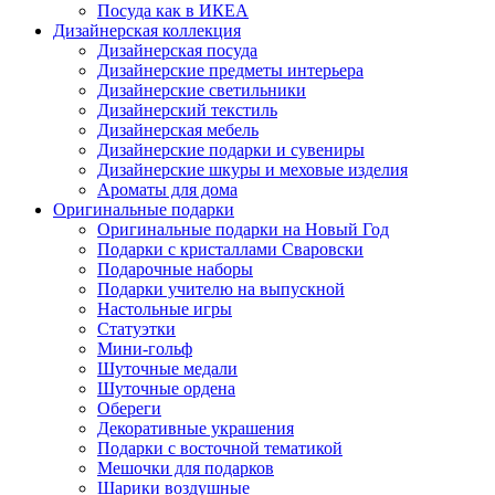
Посуда как в ИКЕА
Дизайнерская коллекция
Дизайнерская посуда
Дизайнерские предметы интерьера
Дизайнерские светильники
Дизайнерский текстиль
Дизайнерская мебель
Дизайнерские подарки и сувениры
Дизайнерские шкуры и меховые изделия
Ароматы для дома
Оригинальные подарки
Оригинальные подарки на Новый Год
Подарки с кристаллами Сваровски
Подарочные наборы
Подарки учителю на выпускной
Настольные игры
Статуэтки
Мини-гольф
Шуточные медали
Шуточные ордена
Обереги
Декоративные украшения
Подарки с восточной тематикой
Мешочки для подарков
Шарики воздушные