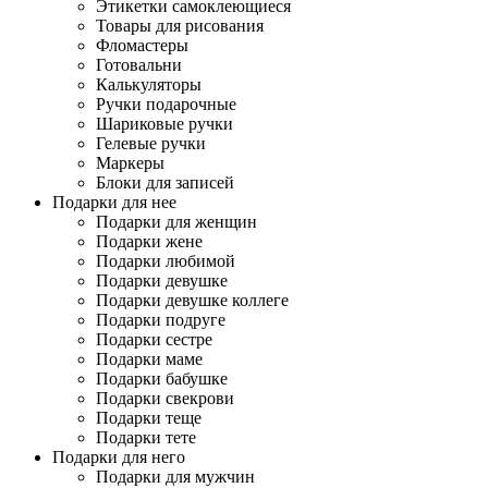
Этикетки самоклеющиеся
Товары для рисования
Фломастеры
Готовальни
Калькуляторы
Ручки подарочные
Шариковые ручки
Гелевые ручки
Маркеры
Блоки для записей
Подарки для нее
Подарки для женщин
Подарки жене
Подарки любимой
Подарки девушке
Подарки девушке коллеге
Подарки подруге
Подарки сестре
Подарки маме
Подарки бабушке
Подарки свекрови
Подарки теще
Подарки тете
Подарки для него
Подарки для мужчин