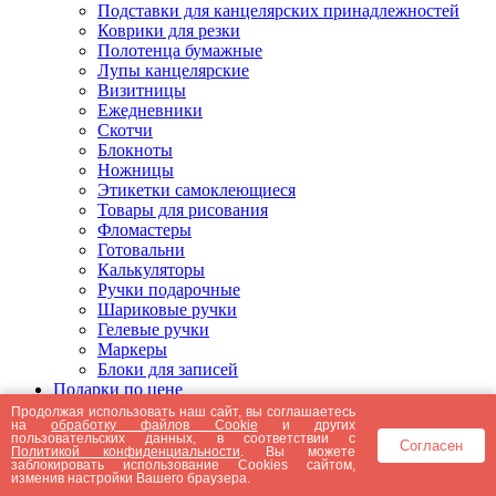
Подставки для канцелярских принадлежностей
Коврики для резки
Полотенца бумажные
Лупы канцелярские
Визитницы
Ежедневники
Скотчи
Блокноты
Ножницы
Этикетки самоклеющиеся
Товары для рисования
Фломастеры
Готовальни
Калькуляторы
Ручки подарочные
Шариковые ручки
Гелевые ручки
Маркеры
Блоки для записей
Подарки по цене
Подарки от 5000 рублей
Продолжая использовать наш сайт, вы соглашаетесь
на
обработку файлов Cookie
и других
Подарки до 5000 рублей
пользовательских данных, в соответствии с
Согласен
Подарки до 3000 рублей
Политикой конфиденциальности
. Вы можете
заблокировать использование Cookies сайтом,
Подарки до 2000 рублей
изменив настройки Вашего браузера.
Подарки до 1000 рублей