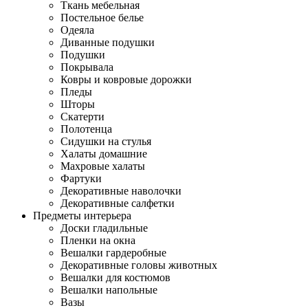
Ткань мебельная
Постельное белье
Одеяла
Диванные подушки
Подушки
Покрывала
Ковры и ковровые дорожки
Пледы
Шторы
Скатерти
Полотенца
Сидушки на стулья
Халаты домашние
Махровые халаты
Фартуки
Декоративные наволочки
Декоративные салфетки
Предметы интерьера
Доски гладильные
Пленки на окна
Вешалки гардеробные
Декоративные головы животных
Вешалки для костюмов
Вешалки напольные
Вазы