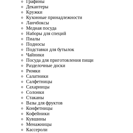
Графины
Декантеры
Кружки
Кухонные принадлежности
Ланчбоксы
Медная посуда
Наборы для специй
Пиалы
Подносы
Подставки для бутылок
Чайники
Посуда для приготовления пищи
Разделочные доски
Рюмки
Салатники
Салфетницы
Сахарницы
Солонки
Стаканы
Вазы для фруктов
Конфетницы
Кофейники
Кувшины
Менажницы
Кассероли