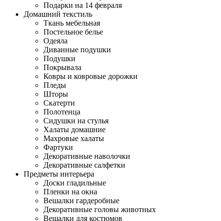
Подарки на 14 февраля
Домашний текстиль
Ткань мебельная
Постельное белье
Одеяла
Диванные подушки
Подушки
Покрывала
Ковры и ковровые дорожки
Пледы
Шторы
Скатерти
Полотенца
Сидушки на стулья
Халаты домашние
Махровые халаты
Фартуки
Декоративные наволочки
Декоративные салфетки
Предметы интерьера
Доски гладильные
Пленки на окна
Вешалки гардеробные
Декоративные головы животных
Вешалки для костюмов