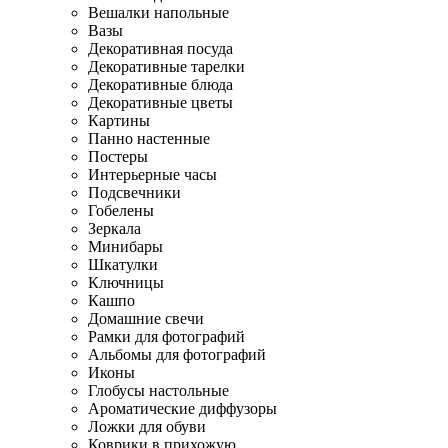
Вешалки напольные
Вазы
Декоративная посуда
Декоративные тарелки
Декоративные блюда
Декоративные цветы
Картины
Панно настенные
Постеры
Интерьерные часы
Подсвечники
Гобелены
Зеркала
Минибары
Шкатулки
Ключницы
Кашпо
Домашние свечи
Рамки для фотографий
Альбомы для фотографий
Иконы
Глобусы настольные
Ароматические диффузоры
Ложки для обуви
Коврики в прихожую