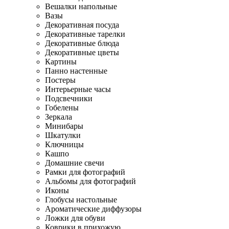
Вешалки напольные
Вазы
Декоративная посуда
Декоративные тарелки
Декоративные блюда
Декоративные цветы
Картины
Панно настенные
Постеры
Интерьерные часы
Подсвечники
Гобелены
Зеркала
Минибары
Шкатулки
Ключницы
Кашпо
Домашние свечи
Рамки для фотографий
Альбомы для фотографий
Иконы
Глобусы настольные
Ароматические диффузоры
Ложки для обуви
Коврики в прихожую