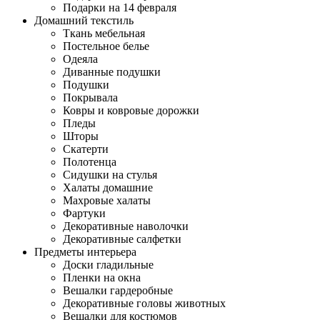
Подарки на 14 февраля
Домашний текстиль
Ткань мебельная
Постельное белье
Одеяла
Диванные подушки
Подушки
Покрывала
Ковры и ковровые дорожки
Пледы
Шторы
Скатерти
Полотенца
Сидушки на стулья
Халаты домашние
Махровые халаты
Фартуки
Декоративные наволочки
Декоративные салфетки
Предметы интерьера
Доски гладильные
Пленки на окна
Вешалки гардеробные
Декоративные головы животных
Вешалки для костюмов