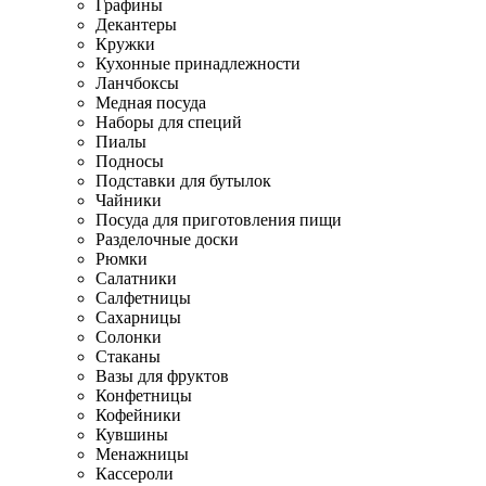
Графины
Декантеры
Кружки
Кухонные принадлежности
Ланчбоксы
Медная посуда
Наборы для специй
Пиалы
Подносы
Подставки для бутылок
Чайники
Посуда для приготовления пищи
Разделочные доски
Рюмки
Салатники
Салфетницы
Сахарницы
Солонки
Стаканы
Вазы для фруктов
Конфетницы
Кофейники
Кувшины
Менажницы
Кассероли