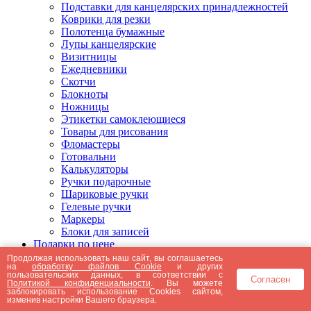
Подставки для канцелярских принадлежностей
Коврики для резки
Полотенца бумажные
Лупы канцелярские
Визитницы
Ежедневники
Скотчи
Блокноты
Ножницы
Этикетки самоклеющиеся
Товары для рисования
Фломастеры
Готовальни
Калькуляторы
Ручки подарочные
Шариковые ручки
Гелевые ручки
Маркеры
Блоки для записей
Подарки по цене
Подарки от 5000 рублей
Продолжая использовать наш сайт, вы соглашаетесь
на
обработку файлов Cookie
и других
Подарки до 5000 рублей
пользовательских данных, в соответствии с
Согласен
Подарки до 3000 рублей
Политикой конфиденциальности
. Вы можете
заблокировать использование Cookies сайтом,
Подарки до 2000 рублей
изменив настройки Вашего браузера.
Подарки до 1000 рублей