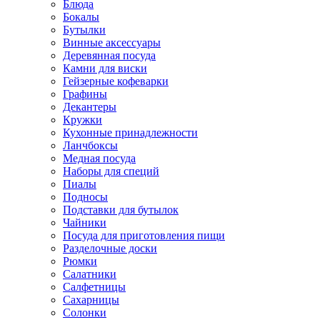
Блюда
Бокалы
Бутылки
Винные аксессуары
Деревянная посуда
Камни для виски
Гейзерные кофеварки
Графины
Декантеры
Кружки
Кухонные принадлежности
Ланчбоксы
Медная посуда
Наборы для специй
Пиалы
Подносы
Подставки для бутылок
Чайники
Посуда для приготовления пищи
Разделочные доски
Рюмки
Салатники
Салфетницы
Сахарницы
Солонки