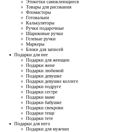
Этикетки самоклеющиеся
Товары для рисования
Фломастеры
Готовальни
Калькуляторы
Ручки подарочные
Шариковые ручки
Гелевые ручки
Маркеры
Блоки для записей
Подарки для нее
Подарки для женщин
Подарки жене
Подарки любимой
Подарки девушке
Подарки девушке коллеге
Подарки подруге
Подарки сестре
Подарки маме
Подарки бабушке
Подарки свекрови
Подарки теще
Подарки тете
Подарки для него
Подарки для мужчин