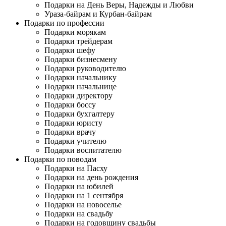
Подарки на День Веры, Надежды и Любви
Ураза-байрам и Курбан-байрам
Подарки по профессии
Подарки морякам
Подарки трейдерам
Подарки шефу
Подарки бизнесмену
Подарки руководителю
Подарки начальнику
Подарки начальнице
Подарки директору
Подарки боссу
Подарки бухгалтеру
Подарки юристу
Подарки врачу
Подарки учителю
Подарки воспитателю
Подарки по поводам
Подарки на Пасху
Подарки на день рождения
Подарки на юбилей
Подарки на 1 сентября
Подарки на новоселье
Подарки на свадьбу
Подарки на годовщину свадьбы