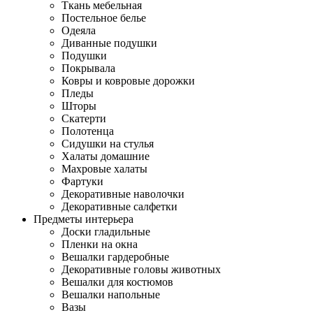
Ткань мебельная
Постельное белье
Одеяла
Диванные подушки
Подушки
Покрывала
Ковры и ковровые дорожки
Пледы
Шторы
Скатерти
Полотенца
Сидушки на стулья
Халаты домашние
Махровые халаты
Фартуки
Декоративные наволочки
Декоративные салфетки
Предметы интерьера
Доски гладильные
Пленки на окна
Вешалки гардеробные
Декоративные головы животных
Вешалки для костюмов
Вешалки напольные
Вазы