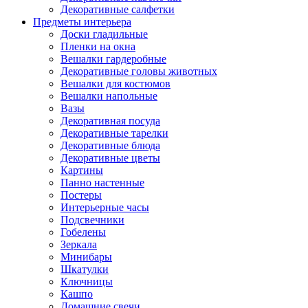
Декоративные салфетки
Предметы интерьера
Доски гладильные
Пленки на окна
Вешалки гардеробные
Декоративные головы животных
Вешалки для костюмов
Вешалки напольные
Вазы
Декоративная посуда
Декоративные тарелки
Декоративные блюда
Декоративные цветы
Картины
Панно настенные
Постеры
Интерьерные часы
Подсвечники
Гобелены
Зеркала
Минибары
Шкатулки
Ключницы
Кашпо
Домашние свечи