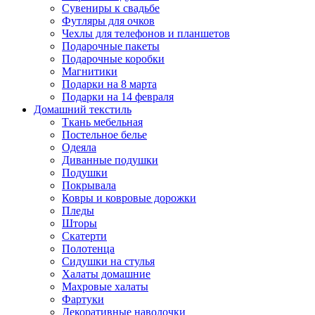
Сувениры к свадьбе
Футляры для очков
Чехлы для телефонов и планшетов
Подарочные пакеты
Подарочные коробки
Магнитики
Подарки на 8 марта
Подарки на 14 февраля
Домашний текстиль
Ткань мебельная
Постельное белье
Одеяла
Диванные подушки
Подушки
Покрывала
Ковры и ковровые дорожки
Пледы
Шторы
Скатерти
Полотенца
Сидушки на стулья
Халаты домашние
Махровые халаты
Фартуки
Декоративные наволочки