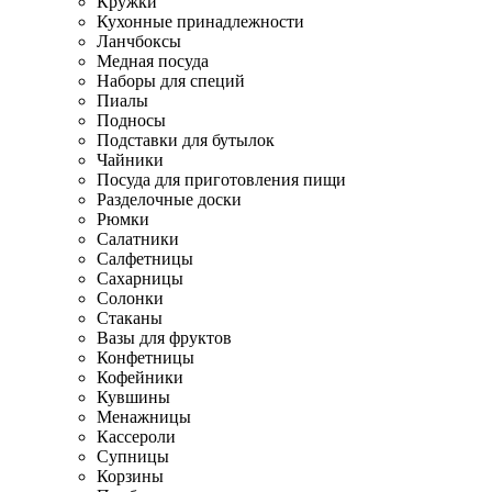
Кружки
Кухонные принадлежности
Ланчбоксы
Медная посуда
Наборы для специй
Пиалы
Подносы
Подставки для бутылок
Чайники
Посуда для приготовления пищи
Разделочные доски
Рюмки
Салатники
Салфетницы
Сахарницы
Солонки
Стаканы
Вазы для фруктов
Конфетницы
Кофейники
Кувшины
Менажницы
Кассероли
Супницы
Корзины