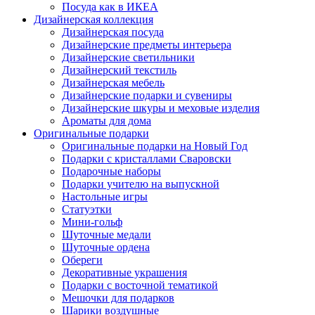
Посуда как в ИКЕА
Дизайнерская коллекция
Дизайнерская посуда
Дизайнерские предметы интерьера
Дизайнерские светильники
Дизайнерский текстиль
Дизайнерская мебель
Дизайнерские подарки и сувениры
Дизайнерские шкуры и меховые изделия
Ароматы для дома
Оригинальные подарки
Оригинальные подарки на Новый Год
Подарки с кристаллами Сваровски
Подарочные наборы
Подарки учителю на выпускной
Настольные игры
Статуэтки
Мини-гольф
Шуточные медали
Шуточные ордена
Обереги
Декоративные украшения
Подарки с восточной тематикой
Мешочки для подарков
Шарики воздушные