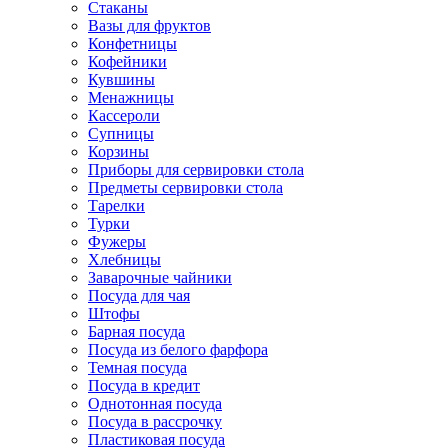
Стаканы
Вазы для фруктов
Конфетницы
Кофейники
Кувшины
Менажницы
Кассероли
Супницы
Корзины
Приборы для сервировки стола
Предметы сервировки стола
Тарелки
Турки
Фужеры
Хлебницы
Заварочные чайники
Посуда для чая
Штофы
Барная посуда
Посуда из белого фарфора
Темная посуда
Посуда в кредит
Однотонная посуда
Посуда в рассрочку
Пластиковая посуда