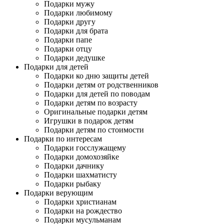
Подарки мужу
Подарки любимому
Подарки другу
Подарки для брата
Подарки папе
Подарки отцу
Подарки дедушке
Подарки для детей
Подарки ко дню защиты детей
Подарки детям от родственников
Подарки для детей по поводам
Подарки детям по возрасту
Оригинальные подарки детям
Игрушки в подарок детям
Подарки детям по стоимости
Подарки по интересам
Подарки госслужащему
Подарки домохозяйке
Подарки дачнику
Подарки шахматисту
Подарки рыбаку
Подарки верующим
Подарки христианам
Подарки на рождество
Подарки мусульманам