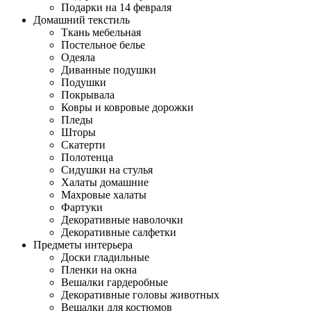
Подарки на 14 февраля
Домашний текстиль
Ткань мебельная
Постельное белье
Одеяла
Диванные подушки
Подушки
Покрывала
Ковры и ковровые дорожки
Пледы
Шторы
Скатерти
Полотенца
Сидушки на стулья
Халаты домашние
Махровые халаты
Фартуки
Декоративные наволочки
Декоративные салфетки
Предметы интерьера
Доски гладильные
Пленки на окна
Вешалки гардеробные
Декоративные головы животных
Вешалки для костюмов