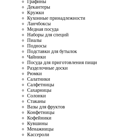
Графины
Декантеры
Кружки
Кухонные принадлежности
Ланчбоксы
Медная посуда
Наборы для специй
Пиалы
Подносы
Подставки для бутылок
Чайники
Посуда для приготовления пищи
Разделочные доски
Рюмки
Салатники
Салфетницы
Сахарницы
Солонки
Стаканы
Вазы для фруктов
Конфетницы
Кофейники
Кувшины
Менажницы
Кассероли