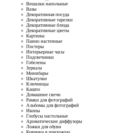
Вешалки напольные
Вазы
Декоративная посуда
Декоративные тарелки
Декоративные блюда
Декоративные цветы
Картины
Панно настенные
Постеры
Интерьерные часы
Подсвечники
Гобелены
Зеркала
Минибары
Шкатулки
Ключницы
Кашпо
Домашние свечи
Рамки для фотографий
Альбомы для фотографий
Иконы
Глобусы настольные
Ароматические диффузоры
Ложки для обуви
Коврики в прихожую