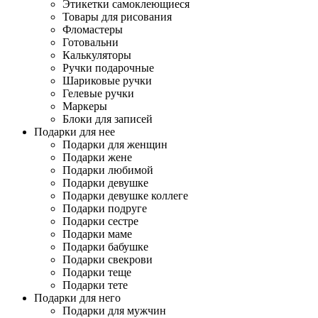
Этикетки самоклеющиеся
Товары для рисования
Фломастеры
Готовальни
Калькуляторы
Ручки подарочные
Шариковые ручки
Гелевые ручки
Маркеры
Блоки для записей
Подарки для нее
Подарки для женщин
Подарки жене
Подарки любимой
Подарки девушке
Подарки девушке коллеге
Подарки подруге
Подарки сестре
Подарки маме
Подарки бабушке
Подарки свекрови
Подарки теще
Подарки тете
Подарки для него
Подарки для мужчин