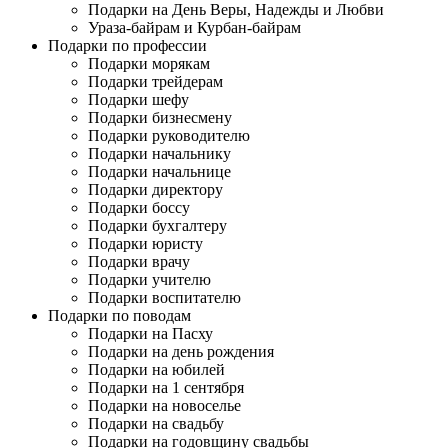
Подарки на День Веры, Надежды и Любви
Ураза-байрам и Курбан-байрам
Подарки по профессии
Подарки морякам
Подарки трейдерам
Подарки шефу
Подарки бизнесмену
Подарки руководителю
Подарки начальнику
Подарки начальнице
Подарки директору
Подарки боссу
Подарки бухгалтеру
Подарки юристу
Подарки врачу
Подарки учителю
Подарки воспитателю
Подарки по поводам
Подарки на Пасху
Подарки на день рождения
Подарки на юбилей
Подарки на 1 сентября
Подарки на новоселье
Подарки на свадьбу
Подарки на годовщину свадьбы