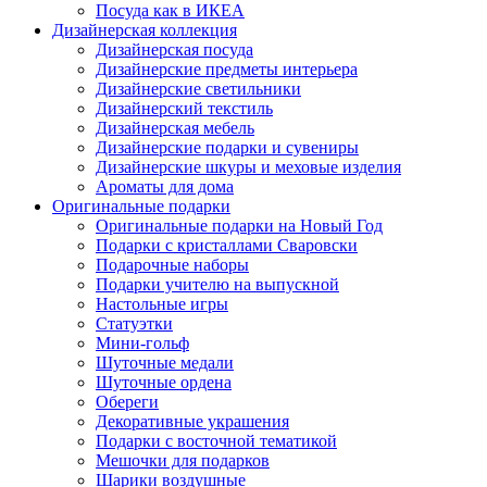
Посуда как в ИКЕА
Дизайнерская коллекция
Дизайнерская посуда
Дизайнерские предметы интерьера
Дизайнерские светильники
Дизайнерский текстиль
Дизайнерская мебель
Дизайнерские подарки и сувениры
Дизайнерские шкуры и меховые изделия
Ароматы для дома
Оригинальные подарки
Оригинальные подарки на Новый Год
Подарки с кристаллами Сваровски
Подарочные наборы
Подарки учителю на выпускной
Настольные игры
Статуэтки
Мини-гольф
Шуточные медали
Шуточные ордена
Обереги
Декоративные украшения
Подарки с восточной тематикой
Мешочки для подарков
Шарики воздушные