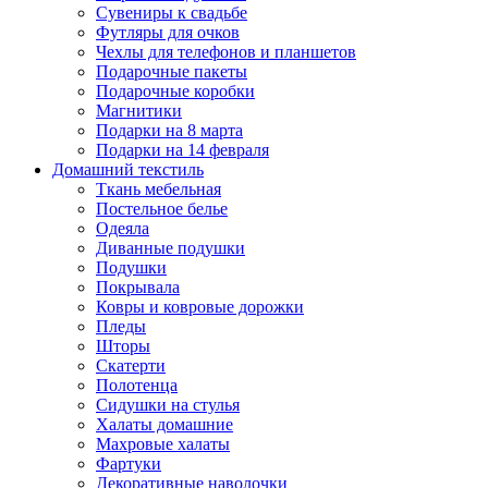
Сувениры к свадьбе
Футляры для очков
Чехлы для телефонов и планшетов
Подарочные пакеты
Подарочные коробки
Магнитики
Подарки на 8 марта
Подарки на 14 февраля
Домашний текстиль
Ткань мебельная
Постельное белье
Одеяла
Диванные подушки
Подушки
Покрывала
Ковры и ковровые дорожки
Пледы
Шторы
Скатерти
Полотенца
Сидушки на стулья
Халаты домашние
Махровые халаты
Фартуки
Декоративные наволочки