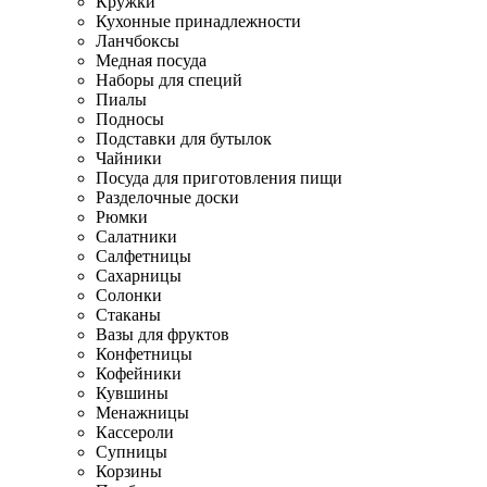
Кружки
Кухонные принадлежности
Ланчбоксы
Медная посуда
Наборы для специй
Пиалы
Подносы
Подставки для бутылок
Чайники
Посуда для приготовления пищи
Разделочные доски
Рюмки
Салатники
Салфетницы
Сахарницы
Солонки
Стаканы
Вазы для фруктов
Конфетницы
Кофейники
Кувшины
Менажницы
Кассероли
Супницы
Корзины