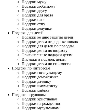
Подарки мужу
Подарки любимому
Подарки другу
Подарки для брата
Подарки папе
Подарки отцу
Подарки дедушке
Подарки для детей
Подарки ко дню защиты детей
Подарки детям от родственников
Подарки для детей по поводам
Подарки детям по возрасту
Оригинальные подарки детям
Игрушки в подарок детям
Подарки детям по стоимости
Подарки по интересам
Подарки госслужащему
Подарки домохозяйке
Подарки дачнику
Подарки шахматисту
Подарки рыбаку
Подарки верующим
Подарки христианам
Подарки на рождество
Подарки мусульманам