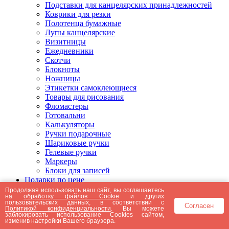
Подставки для канцелярских принадлежностей
Коврики для резки
Полотенца бумажные
Лупы канцелярские
Визитницы
Ежедневники
Скотчи
Блокноты
Ножницы
Этикетки самоклеющиеся
Товары для рисования
Фломастеры
Готовальни
Калькуляторы
Ручки подарочные
Шариковые ручки
Гелевые ручки
Маркеры
Блоки для записей
Подарки по цене
Подарки от 5000 рублей
Продолжая использовать наш сайт, вы соглашаетесь
на
обработку файлов Cookie
и других
Подарки до 5000 рублей
пользовательских данных, в соответствии с
Согласен
Подарки до 3000 рублей
Политикой конфиденциальности
. Вы можете
заблокировать использование Cookies сайтом,
Подарки до 2000 рублей
изменив настройки Вашего браузера.
Подарки до 1000 рублей