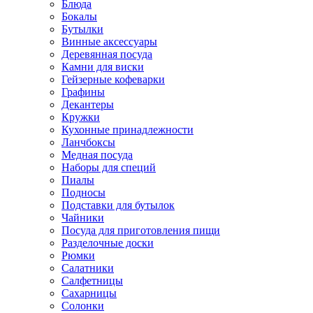
Блюда
Бокалы
Бутылки
Винные аксессуары
Деревянная посуда
Камни для виски
Гейзерные кофеварки
Графины
Декантеры
Кружки
Кухонные принадлежности
Ланчбоксы
Медная посуда
Наборы для специй
Пиалы
Подносы
Подставки для бутылок
Чайники
Посуда для приготовления пищи
Разделочные доски
Рюмки
Салатники
Салфетницы
Сахарницы
Солонки