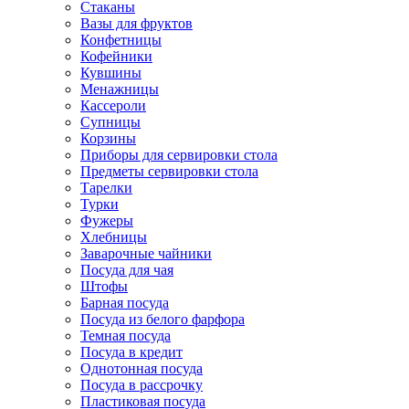
Стаканы
Вазы для фруктов
Конфетницы
Кофейники
Кувшины
Менажницы
Кассероли
Супницы
Корзины
Приборы для сервировки стола
Предметы сервировки стола
Тарелки
Турки
Фужеры
Хлебницы
Заварочные чайники
Посуда для чая
Штофы
Барная посуда
Посуда из белого фарфора
Темная посуда
Посуда в кредит
Однотонная посуда
Посуда в рассрочку
Пластиковая посуда