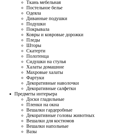
Ткань мебельная
Постельное белье
Одеяла
Диванные подушки
Подушки
Покрывала
Ковры и ковровые дорожки
Пледы
Шторы
Скатерти
Полотенца
Сидушки на стулья
Халаты домашние
Махровые халаты
Фартуки
Декоративные наволочки
Декоративные салфетки
Предметы интерьера
Доски гладильные
Пленки на окна
Вешалки гардеробные
Декоративные головы животных
Вешалки для костюмов
Вешалки напольные
Вазы