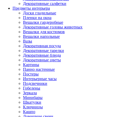
Декоративные салфетки
Предметы интерьера
Доски гладильные
Пленки на окна
Вешалки гардеробные
Декоративные головы животных
Вешалки для костюмов
Вешалки напольные
Вазы
Декоративная посуда
Декоративные тарелки
Декоративные блюда
Декоративные цветы
Картины
Панно настенные
Постеры
Интерьерные часы
Подсвечники
Гобелены
Зеркала
Минибары
Шкатулки
Ключницы
Кашпо
Домашние свечи