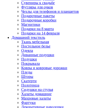
Сувениры к свадьбе
Футляры для очков
Чехлы для телефонов и планшетов
Подарочные пакеты
Подарочные коробки
Магнитики
Подарки на 8 марта
Подарки на 14 февраля
Домашний текстиль
Ткань мебельная
Постельное белье
Одеяла
Диванные подушки
Подушки
Покрывала
Ковры и ковровые дорожки
Пледы
Шторы
Скатерти
Полотенца
Сидушки на стулья
Халаты домашние
Махровые халаты
Фартуки
Декоративные наволочки