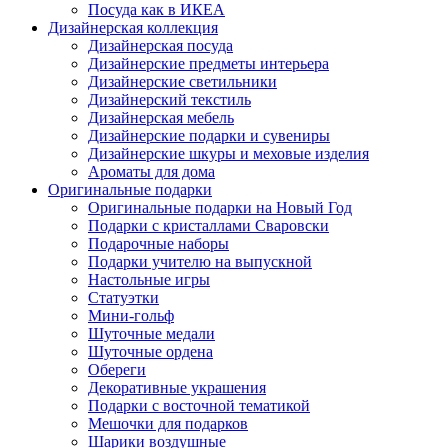
Посуда как в ИКЕА
Дизайнерская коллекция
Дизайнерская посуда
Дизайнерские предметы интерьера
Дизайнерские светильники
Дизайнерский текстиль
Дизайнерская мебель
Дизайнерские подарки и сувениры
Дизайнерские шкуры и меховые изделия
Ароматы для дома
Оригинальные подарки
Оригинальные подарки на Новый Год
Подарки с кристаллами Сваровски
Подарочные наборы
Подарки учителю на выпускной
Настольные игры
Статуэтки
Мини-гольф
Шуточные медали
Шуточные ордена
Обереги
Декоративные украшения
Подарки с восточной тематикой
Мешочки для подарков
Шарики воздушные