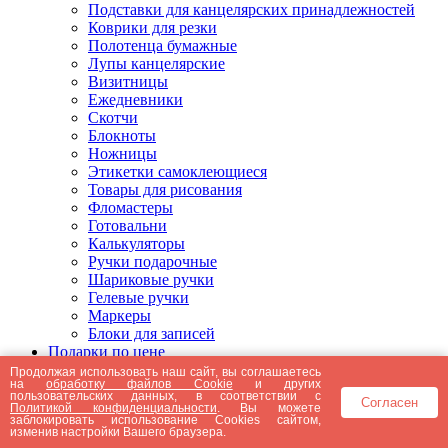
Подставки для канцелярских принадлежностей
Коврики для резки
Полотенца бумажные
Лупы канцелярские
Визитницы
Ежедневники
Скотчи
Блокноты
Ножницы
Этикетки самоклеющиеся
Товары для рисования
Фломастеры
Готовальни
Калькуляторы
Ручки подарочные
Шариковые ручки
Гелевые ручки
Маркеры
Блоки для записей
Подарки по цене
Подарки от 5000 рублей
Продолжая использовать наш сайт, вы соглашаетесь
на
обработку файлов Cookie
и других
Подарки до 5000 рублей
пользовательских данных, в соответствии с
Согласен
Подарки до 3000 рублей
Политикой конфиденциальности
. Вы можете
заблокировать использование Cookies сайтом,
Подарки до 2000 рублей
изменив настройки Вашего браузера.
Подарки до 1000 рублей