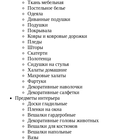
Ткань мебельная
Постельное белье
Одеяла
Диванные подушки
Подушки
Покрывала
Ковры и ковровые дорожки
Пледы
Шторы
Скатерти
Полотенца
Сидушки на стулья
Халаты домашние
Махровые халаты
Фартуки
Декоративные наволочки
Декоративные салфетки
Предметы интерьера
Доски гладильные
Пленки на окна
Вешалки гардеробные
Декоративные головы животных
Вешалки для костюмов
Вешалки напольные
Вазы