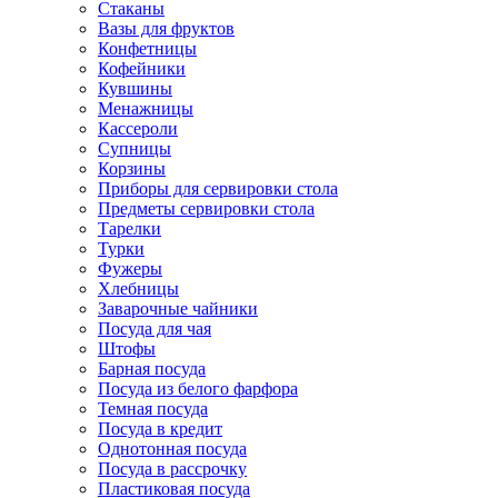
Стаканы
Вазы для фруктов
Конфетницы
Кофейники
Кувшины
Менажницы
Кассероли
Супницы
Корзины
Приборы для сервировки стола
Предметы сервировки стола
Тарелки
Турки
Фужеры
Хлебницы
Заварочные чайники
Посуда для чая
Штофы
Барная посуда
Посуда из белого фарфора
Темная посуда
Посуда в кредит
Однотонная посуда
Посуда в рассрочку
Пластиковая посуда