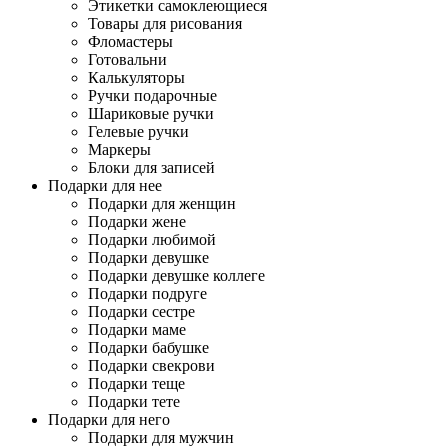
Этикетки самоклеющиеся
Товары для рисования
Фломастеры
Готовальни
Калькуляторы
Ручки подарочные
Шариковые ручки
Гелевые ручки
Маркеры
Блоки для записей
Подарки для нее
Подарки для женщин
Подарки жене
Подарки любимой
Подарки девушке
Подарки девушке коллеге
Подарки подруге
Подарки сестре
Подарки маме
Подарки бабушке
Подарки свекрови
Подарки теще
Подарки тете
Подарки для него
Подарки для мужчин