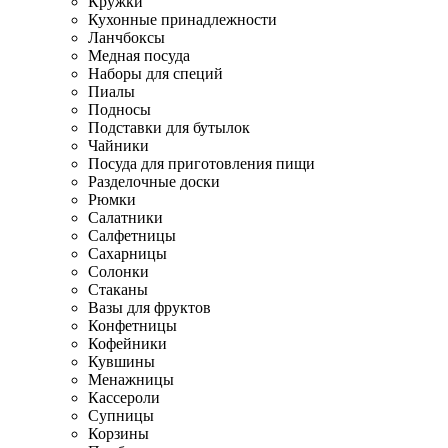
Кружки
Кухонные принадлежности
Ланчбоксы
Медная посуда
Наборы для специй
Пиалы
Подносы
Подставки для бутылок
Чайники
Посуда для приготовления пищи
Разделочные доски
Рюмки
Салатники
Салфетницы
Сахарницы
Солонки
Стаканы
Вазы для фруктов
Конфетницы
Кофейники
Кувшины
Менажницы
Кассероли
Супницы
Корзины