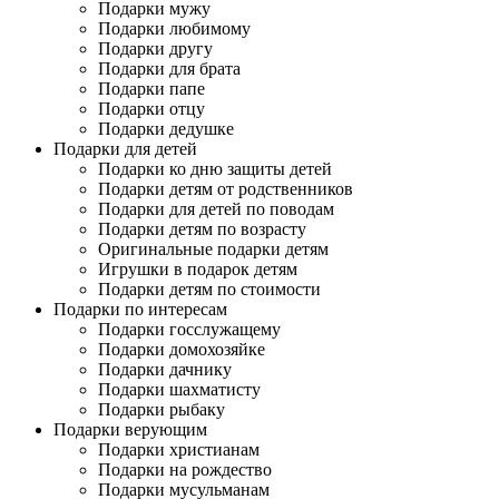
Подарки мужу
Подарки любимому
Подарки другу
Подарки для брата
Подарки папе
Подарки отцу
Подарки дедушке
Подарки для детей
Подарки ко дню защиты детей
Подарки детям от родственников
Подарки для детей по поводам
Подарки детям по возрасту
Оригинальные подарки детям
Игрушки в подарок детям
Подарки детям по стоимости
Подарки по интересам
Подарки госслужащему
Подарки домохозяйке
Подарки дачнику
Подарки шахматисту
Подарки рыбаку
Подарки верующим
Подарки христианам
Подарки на рождество
Подарки мусульманам