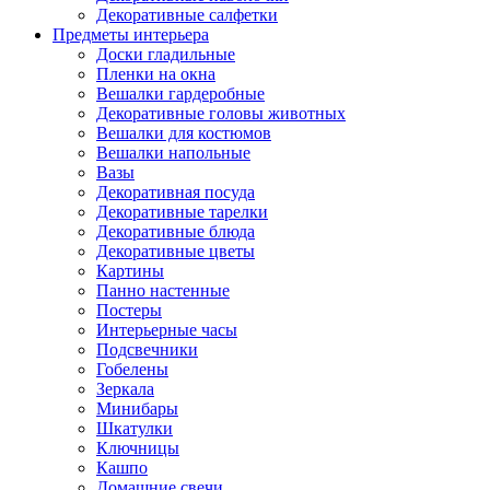
Декоративные салфетки
Предметы интерьера
Доски гладильные
Пленки на окна
Вешалки гардеробные
Декоративные головы животных
Вешалки для костюмов
Вешалки напольные
Вазы
Декоративная посуда
Декоративные тарелки
Декоративные блюда
Декоративные цветы
Картины
Панно настенные
Постеры
Интерьерные часы
Подсвечники
Гобелены
Зеркала
Минибары
Шкатулки
Ключницы
Кашпо
Домашние свечи