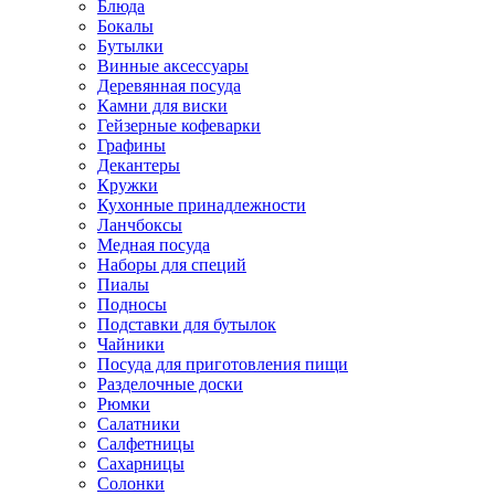
Блюда
Бокалы
Бутылки
Винные аксессуары
Деревянная посуда
Камни для виски
Гейзерные кофеварки
Графины
Декантеры
Кружки
Кухонные принадлежности
Ланчбоксы
Медная посуда
Наборы для специй
Пиалы
Подносы
Подставки для бутылок
Чайники
Посуда для приготовления пищи
Разделочные доски
Рюмки
Салатники
Салфетницы
Сахарницы
Солонки