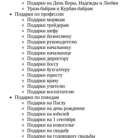
Подарки на День Веры, Надежды и Любви
Ураза-байрам и Курбан-байрам
Подарки по профессии
Подарки морякам
Подарки трейдерам
Подарки шефу
Подарки бизнесмену
Подарки руководителю
Подарки начальнику
Подарки начальнице
Подарки директору
Подарки боссу
Подарки бухгалтеру
Подарки юристу
Подарки врачу
Подарки учителю
Подарки воспитателю
Подарки по поводам
Подарки на Пасху
Подарки на день рождения
Подарки на юбилей
Подарки на 1 сентября
Подарки на новоселье
Подарки на свадьбу
Подарки на годовщину свадьбы