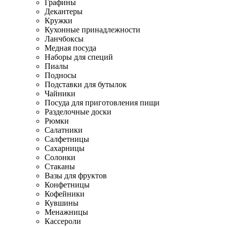
Графины
Декантеры
Кружки
Кухонные принадлежности
Ланчбоксы
Медная посуда
Наборы для специй
Пиалы
Подносы
Подставки для бутылок
Чайники
Посуда для приготовления пищи
Разделочные доски
Рюмки
Салатники
Салфетницы
Сахарницы
Солонки
Стаканы
Вазы для фруктов
Конфетницы
Кофейники
Кувшины
Менажницы
Кассероли