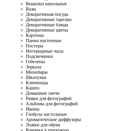
Вешалки напольные
Вазы
Декоративная посуда
Декоративные тарелки
Декоративные блюда
Декоративные цветы
Картины
Панно настенные
Постеры
Интерьерные часы
Подсвечники
Гобелены
Зеркала
Минибары
Шкатулки
Ключницы
Кашпо
Домашние свечи
Рамки для фотографий
Альбомы для фотографий
Иконы
Глобусы настольные
Ароматические диффузоры
Ложки для обуви
Коврики в прихожую