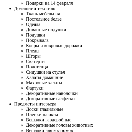
Подарки на 14 февраля
Домашний текстиль
Ткань мебельная
Постельное белье
Одеяла
Диванные подушки
Подушки
Покрывала
Ковры и ковровые дорожки
Пледы
Шторы
Скатерти
Полотенца
Сидушки на стулья
Халаты домашние
Махровые халаты
Фартуки
Декоративные наволочки
Декоративные салфетки
Предметы интерьера
Доски гладильные
Пленки на окна
Вешалки гардеробные
Декоративные головы животных
Вешалки для костюмов