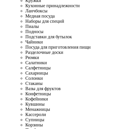
Кружки
Кухонные принадлежности
Ланчбоксы
Медная посуда
Наборы для специй
Пиалы
Подносы
Подставки для бутылок
Чайники
Посуда для приготовления пищи
Разделочные доски
Рюмки
Салатники
Салфетницы
Сахарницы
Солонки
Стаканы
Вазы для фруктов
Конфетницы
Кофейники
Кувшины
Менажницы
Кассероли
Супницы
Корзины