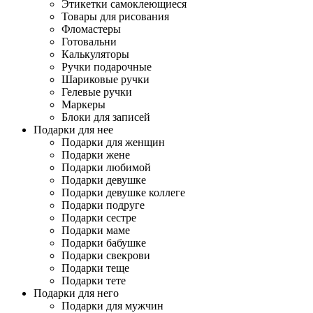
Этикетки самоклеющиеся
Товары для рисования
Фломастеры
Готовальни
Калькуляторы
Ручки подарочные
Шариковые ручки
Гелевые ручки
Маркеры
Блоки для записей
Подарки для нее
Подарки для женщин
Подарки жене
Подарки любимой
Подарки девушке
Подарки девушке коллеге
Подарки подруге
Подарки сестре
Подарки маме
Подарки бабушке
Подарки свекрови
Подарки теще
Подарки тете
Подарки для него
Подарки для мужчин