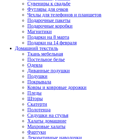
Сувениры к свадьбе
Футляры для очков
Чехлы для телефонов и планшетов
Подарочные пакеты
Подарочные коробки
Магнитики
Подарки на 8 марта
Подарки на 14 февраля
Домашний текстиль
Ткань мебельная
Постельное белье
Одеяла
Диванные подушки
Подушки
Покрывала
Ковры и ковровые дорожки
Пледы
Шторы
Скатерти
Полотенца
Сидушки на стулья
Халаты домашние
Махровые халаты
Фартуки
Декоративные наволочки