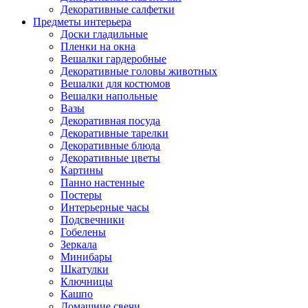
Декоративные салфетки
Предметы интерьера
Доски гладильные
Пленки на окна
Вешалки гардеробные
Декоративные головы животных
Вешалки для костюмов
Вешалки напольные
Вазы
Декоративная посуда
Декоративные тарелки
Декоративные блюда
Декоративные цветы
Картины
Панно настенные
Постеры
Интерьерные часы
Подсвечники
Гобелены
Зеркала
Минибары
Шкатулки
Ключницы
Кашпо
Домашние свечи