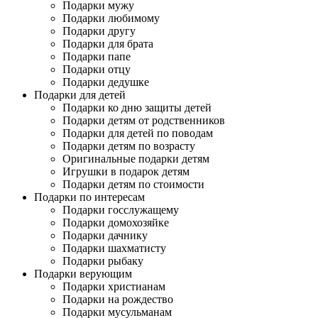
Подарки мужу
Подарки любимому
Подарки другу
Подарки для брата
Подарки папе
Подарки отцу
Подарки дедушке
Подарки для детей
Подарки ко дню защиты детей
Подарки детям от родственников
Подарки для детей по поводам
Подарки детям по возрасту
Оригинальные подарки детям
Игрушки в подарок детям
Подарки детям по стоимости
Подарки по интересам
Подарки госслужащему
Подарки домохозяйке
Подарки дачнику
Подарки шахматисту
Подарки рыбаку
Подарки верующим
Подарки христианам
Подарки на рождество
Подарки мусульманам