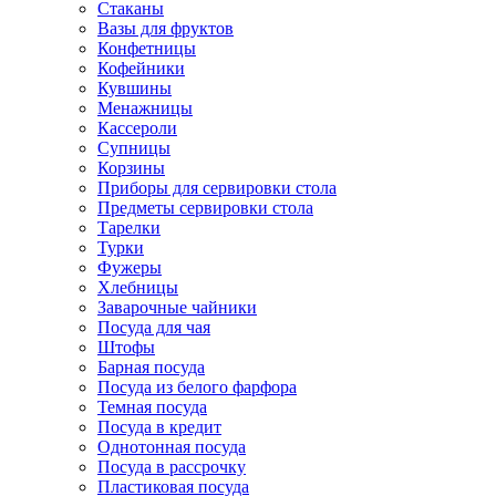
Стаканы
Вазы для фруктов
Конфетницы
Кофейники
Кувшины
Менажницы
Кассероли
Супницы
Корзины
Приборы для сервировки стола
Предметы сервировки стола
Тарелки
Турки
Фужеры
Хлебницы
Заварочные чайники
Посуда для чая
Штофы
Барная посуда
Посуда из белого фарфора
Темная посуда
Посуда в кредит
Однотонная посуда
Посуда в рассрочку
Пластиковая посуда