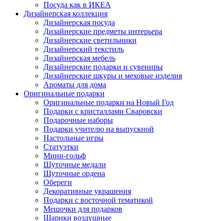
Посуда как в ИКЕА
Дизайнерская коллекция
Дизайнерская посуда
Дизайнерские предметы интерьера
Дизайнерские светильники
Дизайнерский текстиль
Дизайнерская мебель
Дизайнерские подарки и сувениры
Дизайнерские шкуры и меховые изделия
Ароматы для дома
Оригинальные подарки
Оригинальные подарки на Новый Год
Подарки с кристаллами Сваровски
Подарочные наборы
Подарки учителю на выпускной
Настольные игры
Статуэтки
Мини-гольф
Шуточные медали
Шуточные ордена
Обереги
Декоративные украшения
Подарки с восточной тематикой
Мешочки для подарков
Шарики воздушные