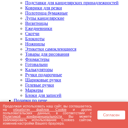
Подставки для канцелярских принадлежностей
Коврики для резки
Полотенца бумажные
Лупы канцелярские
Визитницы
Ежедневники
Скотчи
Блокноты
Ножницы
Этикетки самоклеющиеся
Товары для рисования
Фломастеры
Готовальни
Калькуляторы
Ручки подарочные
Шариковые ручки
Гелевые ручки
Маркеры
Блоки для записей
Подарки по цене
Подарки от 5000 рублей
Продолжая использовать наш сайт, вы соглашаетесь
на
обработку файлов Cookie
и других
Подарки до 5000 рублей
пользовательских данных, в соответствии с
Согласен
Подарки до 3000 рублей
Политикой конфиденциальности
. Вы можете
заблокировать использование Cookies сайтом,
Подарки до 2000 рублей
изменив настройки Вашего браузера.
Подарки до 1000 рублей