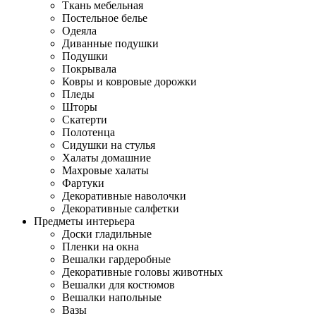
Ткань мебельная
Постельное белье
Одеяла
Диванные подушки
Подушки
Покрывала
Ковры и ковровые дорожки
Пледы
Шторы
Скатерти
Полотенца
Сидушки на стулья
Халаты домашние
Махровые халаты
Фартуки
Декоративные наволочки
Декоративные салфетки
Предметы интерьера
Доски гладильные
Пленки на окна
Вешалки гардеробные
Декоративные головы животных
Вешалки для костюмов
Вешалки напольные
Вазы