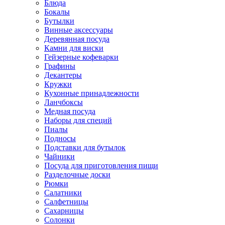
Блюда
Бокалы
Бутылки
Винные аксессуары
Деревянная посуда
Камни для виски
Гейзерные кофеварки
Графины
Декантеры
Кружки
Кухонные принадлежности
Ланчбоксы
Медная посуда
Наборы для специй
Пиалы
Подносы
Подставки для бутылок
Чайники
Посуда для приготовления пищи
Разделочные доски
Рюмки
Салатники
Салфетницы
Сахарницы
Солонки