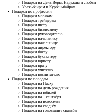
Подарки на День Веры, Надежды и Любви
Ураза-байрам и Курбан-байрам
Подарки по профессии
Подарки морякам
Подарки трейдерам
Подарки шефу
Подарки бизнесмену
Подарки руководителю
Подарки начальнику
Подарки начальнице
Подарки директору
Подарки боссу
Подарки бухгалтеру
Подарки юристу
Подарки врачу
Подарки учителю
Подарки воспитателю
Подарки по поводам
Подарки на Пасху
Подарки на день рождения
Подарки на юбилей
Подарки на 1 сентября
Подарки на новоселье
Подарки на свадьбу
Подарки на годовщину свадьбы