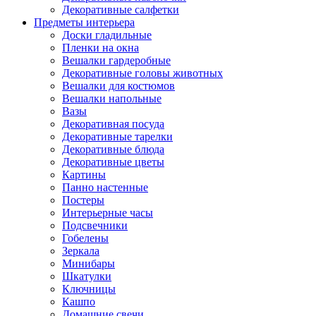
Декоративные салфетки
Предметы интерьера
Доски гладильные
Пленки на окна
Вешалки гардеробные
Декоративные головы животных
Вешалки для костюмов
Вешалки напольные
Вазы
Декоративная посуда
Декоративные тарелки
Декоративные блюда
Декоративные цветы
Картины
Панно настенные
Постеры
Интерьерные часы
Подсвечники
Гобелены
Зеркала
Минибары
Шкатулки
Ключницы
Кашпо
Домашние свечи