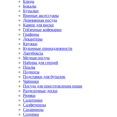
Блюда
Бокалы
Бутылки
Винные аксессуары
Деревянная посуда
Камни для виски
Гейзерные кофеварки
Графины
Декантеры
Кружки
Кухонные принадлежности
Ланчбоксы
Медная посуда
Наборы для специй
Пиалы
Подносы
Подставки для бутылок
Чайники
Посуда для приготовления пищи
Разделочные доски
Рюмки
Салатники
Салфетницы
Сахарницы
Солонки