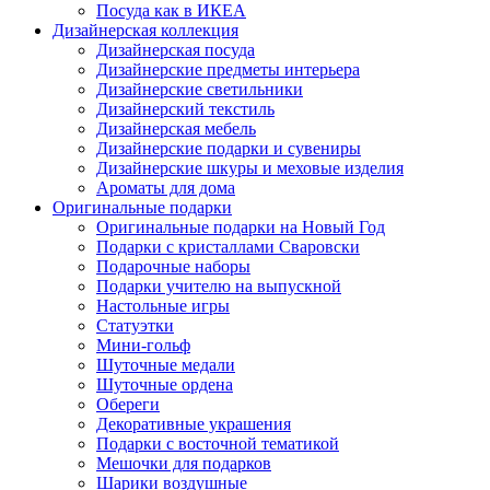
Посуда как в ИКЕА
Дизайнерская коллекция
Дизайнерская посуда
Дизайнерские предметы интерьера
Дизайнерские светильники
Дизайнерский текстиль
Дизайнерская мебель
Дизайнерские подарки и сувениры
Дизайнерские шкуры и меховые изделия
Ароматы для дома
Оригинальные подарки
Оригинальные подарки на Новый Год
Подарки с кристаллами Сваровски
Подарочные наборы
Подарки учителю на выпускной
Настольные игры
Статуэтки
Мини-гольф
Шуточные медали
Шуточные ордена
Обереги
Декоративные украшения
Подарки с восточной тематикой
Мешочки для подарков
Шарики воздушные