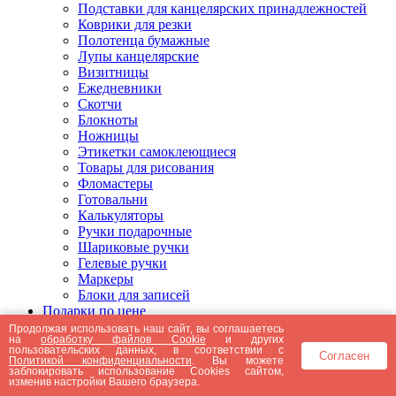
Подставки для канцелярских принадлежностей
Коврики для резки
Полотенца бумажные
Лупы канцелярские
Визитницы
Ежедневники
Скотчи
Блокноты
Ножницы
Этикетки самоклеющиеся
Товары для рисования
Фломастеры
Готовальни
Калькуляторы
Ручки подарочные
Шариковые ручки
Гелевые ручки
Маркеры
Блоки для записей
Подарки по цене
Подарки от 5000 рублей
Продолжая использовать наш сайт, вы соглашаетесь
на
обработку файлов Cookie
и других
Подарки до 5000 рублей
пользовательских данных, в соответствии с
Согласен
Подарки до 3000 рублей
Политикой конфиденциальности
. Вы можете
заблокировать использование Cookies сайтом,
Подарки до 2000 рублей
изменив настройки Вашего браузера.
Подарки до 1000 рублей