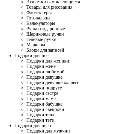
Этикетки самоклеющиеся
Товары для рисования
Фломастеры
Готовальни
Калькуляторы
Ручки подарочные
Шариковые ручки
Гелевые ручки
Маркеры
Блоки для записей
Подарки для нее
Подарки для женщин
Подарки жене
Подарки любимой
Подарки девушке
Подарки девушке коллеге
Подарки подруге
Подарки сестре
Подарки маме
Подарки бабушке
Подарки свекрови
Подарки теще
Подарки тете
Подарки для него
Подарки для мужчин