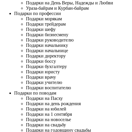
Подарки на День Веры, Надежды и Любви
Ураза-байрам и Курбан-байрам
Подарки по профессии
Подарки морякам
Подарки трейдерам
Подарки шефу
Подарки бизнесмену
Подарки руководителю
Подарки начальнику
Подарки начальнице
Подарки директору
Подарки боссу
Подарки бухгалтеру
Подарки юристу
Подарки врачу
Подарки учителю
Подарки воспитателю
Подарки по поводам
Подарки на Пасху
Подарки на день рождения
Подарки на юбилей
Подарки на 1 сентября
Подарки на новоселье
Подарки на свадьбу
Подарки на годовщину свадьбы