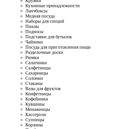
Кружки
Кухонные принадлежности
Ланчбоксы
Медная посуда
Наборы для специй
Пиалы
Подносы
Подставки для бутылок
Чайники
Посуда для приготовления пищи
Разделочные доски
Рюмки
Салатники
Салфетницы
Сахарницы
Солонки
Стаканы
Вазы для фруктов
Конфетницы
Кофейники
Кувшины
Менажницы
Кассероли
Супницы
Корзины