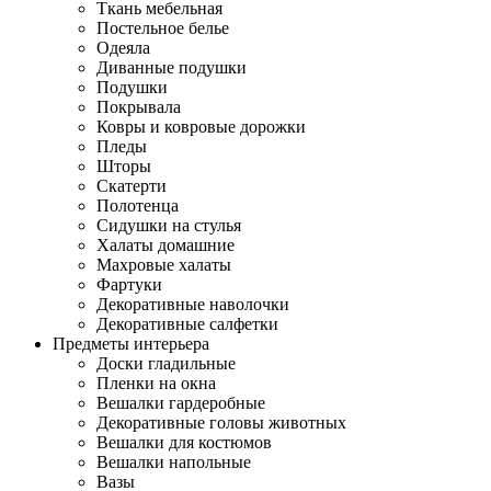
Ткань мебельная
Постельное белье
Одеяла
Диванные подушки
Подушки
Покрывала
Ковры и ковровые дорожки
Пледы
Шторы
Скатерти
Полотенца
Сидушки на стулья
Халаты домашние
Махровые халаты
Фартуки
Декоративные наволочки
Декоративные салфетки
Предметы интерьера
Доски гладильные
Пленки на окна
Вешалки гардеробные
Декоративные головы животных
Вешалки для костюмов
Вешалки напольные
Вазы