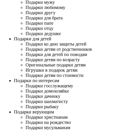
Подарки мужу
Подарки любимому
Подарки другу
Подарки для брата
Подарки папе
Подарки отцу
Подарки дедушке
Подарки для детей
Подарки ко дню защиты детей
Подарки детям от родственников
Подарки для детей по поводам
Подарки детям по возрасту
Оригинальные подарки детям
Игрушки в подарок детям
Подарки детям по стоимости
Подарки по интересам
Подарки госслужащему
Подарки домохозяйке
Подарки дачнику
Подарки шахматисту
Подарки рыбаку
Подарки верующим
Подарки христианам
Подарки на рождество
Подарки мусульманам