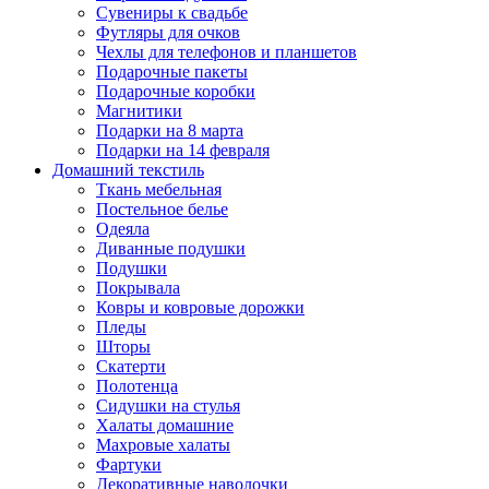
Сувениры к свадьбе
Футляры для очков
Чехлы для телефонов и планшетов
Подарочные пакеты
Подарочные коробки
Магнитики
Подарки на 8 марта
Подарки на 14 февраля
Домашний текстиль
Ткань мебельная
Постельное белье
Одеяла
Диванные подушки
Подушки
Покрывала
Ковры и ковровые дорожки
Пледы
Шторы
Скатерти
Полотенца
Сидушки на стулья
Халаты домашние
Махровые халаты
Фартуки
Декоративные наволочки