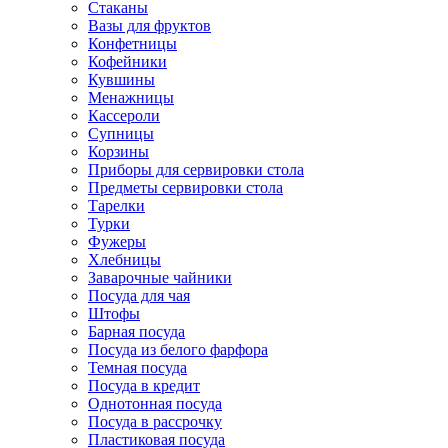
Стаканы
Вазы для фруктов
Конфетницы
Кофейники
Кувшины
Менажницы
Кассероли
Супницы
Корзины
Приборы для сервировки стола
Предметы сервировки стола
Тарелки
Турки
Фужеры
Хлебницы
Заварочные чайники
Посуда для чая
Штофы
Барная посуда
Посуда из белого фарфора
Темная посуда
Посуда в кредит
Однотонная посуда
Посуда в рассрочку
Пластиковая посуда