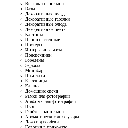
Вешалки напольные
Вазы
Декоративная посуда
Декоративные тарелки
Декоративные блюда
Декоративные цветы
Картины
Панно настенные
Постеры
Интерьерные часы
Подсвечники
Гобелены
Зеркала
Минибары
Шкатулки
Ключницы
Кашпо
Домашние свечи
Рамки для фотографий
Альбомы для фотографий
Иконы
Глобусы настольные
Ароматические диффузоры
Ложки для обуви
Коврики в прихожую