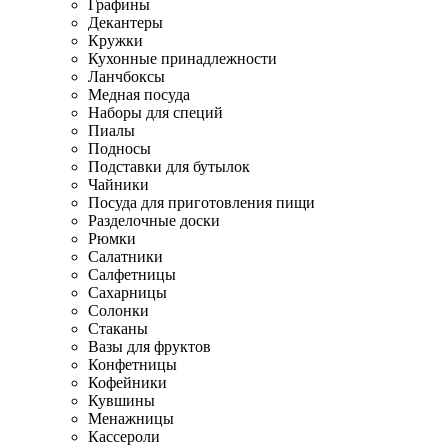
Графины
Декантеры
Кружки
Кухонные принадлежности
Ланчбоксы
Медная посуда
Наборы для специй
Пиалы
Подносы
Подставки для бутылок
Чайники
Посуда для приготовления пищи
Разделочные доски
Рюмки
Салатники
Салфетницы
Сахарницы
Солонки
Стаканы
Вазы для фруктов
Конфетницы
Кофейники
Кувшины
Менажницы
Кассероли