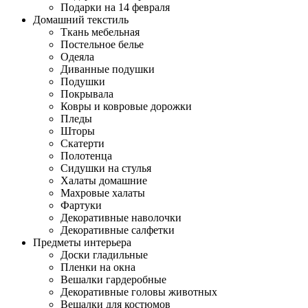
Подарки на 14 февраля
Домашний текстиль
Ткань мебельная
Постельное белье
Одеяла
Диванные подушки
Подушки
Покрывала
Ковры и ковровые дорожки
Пледы
Шторы
Скатерти
Полотенца
Сидушки на стулья
Халаты домашние
Махровые халаты
Фартуки
Декоративные наволочки
Декоративные салфетки
Предметы интерьера
Доски гладильные
Пленки на окна
Вешалки гардеробные
Декоративные головы животных
Вешалки для костюмов