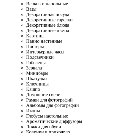
Вешалки напольные
Вазы
Декоративная посуда
Декоративные тарелки
Декоративные блюда
Декоративные цветы
Картины
Панно настенные
Постеры
Интерьерные часы
Подсвечники
Гобелены
Зеркала
Минибары
Шкатулки
Ключницы
Кашпо
Домашние свечи
Рамки для фотографий
Альбомы для фотографий
Иконы
Глобусы настольные
Ароматические диффузоры
Ложки для обуви
Коврики в прихожую