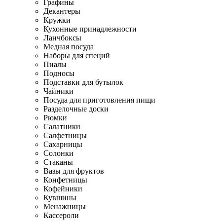
Графины
Декантеры
Кружки
Кухонные принадлежности
Ланчбоксы
Медная посуда
Наборы для специй
Пиалы
Подносы
Подставки для бутылок
Чайники
Посуда для приготовления пищи
Разделочные доски
Рюмки
Салатники
Салфетницы
Сахарницы
Солонки
Стаканы
Вазы для фруктов
Конфетницы
Кофейники
Кувшины
Менажницы
Кассероли