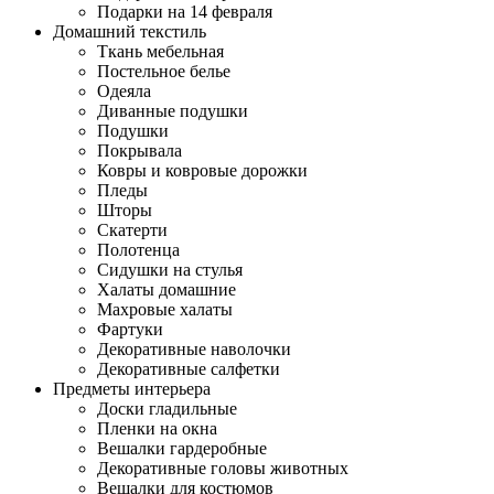
Подарки на 14 февраля
Домашний текстиль
Ткань мебельная
Постельное белье
Одеяла
Диванные подушки
Подушки
Покрывала
Ковры и ковровые дорожки
Пледы
Шторы
Скатерти
Полотенца
Сидушки на стулья
Халаты домашние
Махровые халаты
Фартуки
Декоративные наволочки
Декоративные салфетки
Предметы интерьера
Доски гладильные
Пленки на окна
Вешалки гардеробные
Декоративные головы животных
Вешалки для костюмов