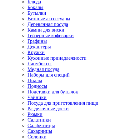
Блюда
Бокалы
Бутылки
Винные аксессуары
Деревянная посуда
Камни для виски
Гейзерные кофеварки
Графины
Декантеры
Кружки
Кухонные принадлежности
Ланчбоксы
Медная посуда
Наборы для специй
Пиалы
Подносы
Подставки для бутылок
Чайники
Посуда для приготовления пищи
Разделочные доски
Рюмки
Салатники
Салфетницы
Сахарницы
Солонки