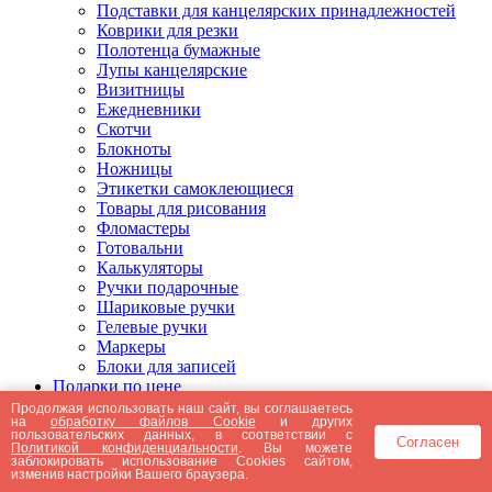
Подставки для канцелярских принадлежностей
Коврики для резки
Полотенца бумажные
Лупы канцелярские
Визитницы
Ежедневники
Скотчи
Блокноты
Ножницы
Этикетки самоклеющиеся
Товары для рисования
Фломастеры
Готовальни
Калькуляторы
Ручки подарочные
Шариковые ручки
Гелевые ручки
Маркеры
Блоки для записей
Подарки по цене
Подарки от 5000 рублей
Продолжая использовать наш сайт, вы соглашаетесь
на
обработку файлов Cookie
и других
Подарки до 5000 рублей
пользовательских данных, в соответствии с
Согласен
Подарки до 3000 рублей
Политикой конфиденциальности
. Вы можете
заблокировать использование Cookies сайтом,
Подарки до 2000 рублей
изменив настройки Вашего браузера.
Подарки до 1000 рублей