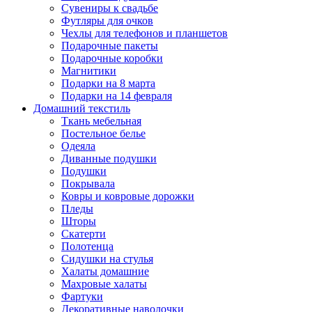
Сувениры к свадьбе
Футляры для очков
Чехлы для телефонов и планшетов
Подарочные пакеты
Подарочные коробки
Магнитики
Подарки на 8 марта
Подарки на 14 февраля
Домашний текстиль
Ткань мебельная
Постельное белье
Одеяла
Диванные подушки
Подушки
Покрывала
Ковры и ковровые дорожки
Пледы
Шторы
Скатерти
Полотенца
Сидушки на стулья
Халаты домашние
Махровые халаты
Фартуки
Декоративные наволочки