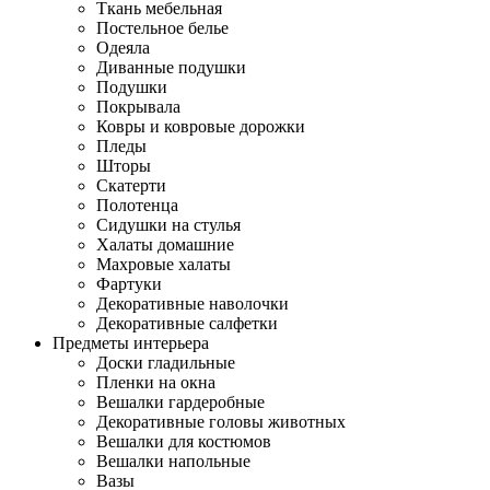
Ткань мебельная
Постельное белье
Одеяла
Диванные подушки
Подушки
Покрывала
Ковры и ковровые дорожки
Пледы
Шторы
Скатерти
Полотенца
Сидушки на стулья
Халаты домашние
Махровые халаты
Фартуки
Декоративные наволочки
Декоративные салфетки
Предметы интерьера
Доски гладильные
Пленки на окна
Вешалки гардеробные
Декоративные головы животных
Вешалки для костюмов
Вешалки напольные
Вазы