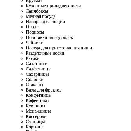
Кружки
Кухонные принадлежности
Ланчбоксы
Медная посуда
Наборы для специй
Пиалы
Подносы
Подставки для бутылок
Чайники
Посуда для приготовления пищи
Разделочные доски
Рюмки
Салатники
Салфетницы
Сахарницы
Солонки
Стаканы
Вазы для фруктов
Конфетницы
Кофейники
Кувшины
Менажницы
Кассероли
Супницы
Корзины