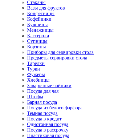
Стаканы
Вазы для фруктов
Конфетницы
Кофейники
Кувшины
Менажницы
Кассероли
Супницы
Корзины
Приборы для сервировки стола
Предметы сервировки стола
Тарелки
Турки
Фужеры
Хлебницы
Заварочные чайники
Посуда для чая
Штофы
Барная посуда
Посуда из белого фарфора
Темная посуда
Посуда в кредит
Однотонная посуда
Посуда в рассрочку
Пластиковая посуда