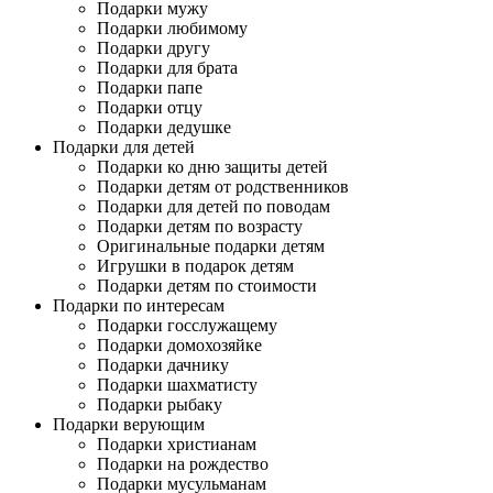
Подарки мужу
Подарки любимому
Подарки другу
Подарки для брата
Подарки папе
Подарки отцу
Подарки дедушке
Подарки для детей
Подарки ко дню защиты детей
Подарки детям от родственников
Подарки для детей по поводам
Подарки детям по возрасту
Оригинальные подарки детям
Игрушки в подарок детям
Подарки детям по стоимости
Подарки по интересам
Подарки госслужащему
Подарки домохозяйке
Подарки дачнику
Подарки шахматисту
Подарки рыбаку
Подарки верующим
Подарки христианам
Подарки на рождество
Подарки мусульманам