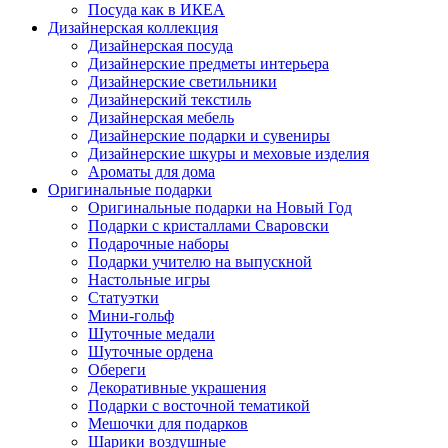
Посуда как в ИКЕА
Дизайнерская коллекция
Дизайнерская посуда
Дизайнерские предметы интерьера
Дизайнерские светильники
Дизайнерский текстиль
Дизайнерская мебель
Дизайнерские подарки и сувениры
Дизайнерские шкуры и меховые изделия
Ароматы для дома
Оригинальные подарки
Оригинальные подарки на Новый Год
Подарки с кристаллами Сваровски
Подарочные наборы
Подарки учителю на выпускной
Настольные игры
Статуэтки
Мини-гольф
Шуточные медали
Шуточные ордена
Обереги
Декоративные украшения
Подарки с восточной тематикой
Мешочки для подарков
Шарики воздушные