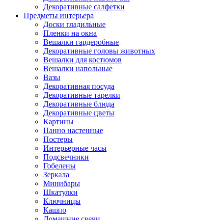
Декоративные салфетки
Предметы интерьера
Доски гладильные
Пленки на окна
Вешалки гардеробные
Декоративные головы животных
Вешалки для костюмов
Вешалки напольные
Вазы
Декоративная посуда
Декоративные тарелки
Декоративные блюда
Декоративные цветы
Картины
Панно настенные
Постеры
Интерьерные часы
Подсвечники
Гобелены
Зеркала
Минибары
Шкатулки
Ключницы
Кашпо
Домашние свечи