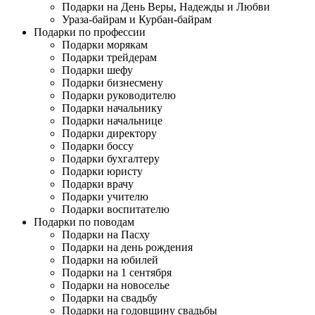
Подарки на День Веры, Надежды и Любви
Ураза-байрам и Курбан-байрам
Подарки по профессии
Подарки морякам
Подарки трейдерам
Подарки шефу
Подарки бизнесмену
Подарки руководителю
Подарки начальнику
Подарки начальнице
Подарки директору
Подарки боссу
Подарки бухгалтеру
Подарки юристу
Подарки врачу
Подарки учителю
Подарки воспитателю
Подарки по поводам
Подарки на Пасху
Подарки на день рождения
Подарки на юбилей
Подарки на 1 сентября
Подарки на новоселье
Подарки на свадьбу
Подарки на годовщину свадьбы