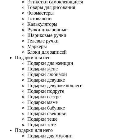
Этикетки самоклеющиеся
Товары для рисования
Фломастеры
Готовальни
Калькуляторы
Ручки подарочные
Шариковые ручки
Гелевые ручки
Маркеры
Блоки для записей
Подарки для нее
Подарки для женщин
Подарки жене
Подарки любимой
Подарки девушке
Подарки девушке коллеге
Подарки подруге
Подарки сестре
Подарки маме
Подарки бабушке
Подарки свекрови
Подарки теще
Подарки тете
Подарки для него
Подарки для мужчин