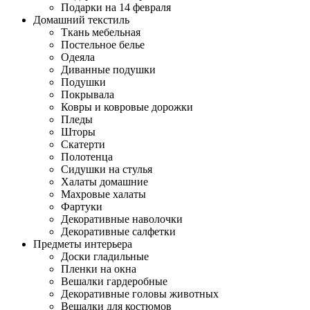
Подарки на 14 февраля
Домашний текстиль
Ткань мебельная
Постельное белье
Одеяла
Диванные подушки
Подушки
Покрывала
Ковры и ковровые дорожки
Пледы
Шторы
Скатерти
Полотенца
Сидушки на стулья
Халаты домашние
Махровые халаты
Фартуки
Декоративные наволочки
Декоративные салфетки
Предметы интерьера
Доски гладильные
Пленки на окна
Вешалки гардеробные
Декоративные головы животных
Вешалки для костюмов