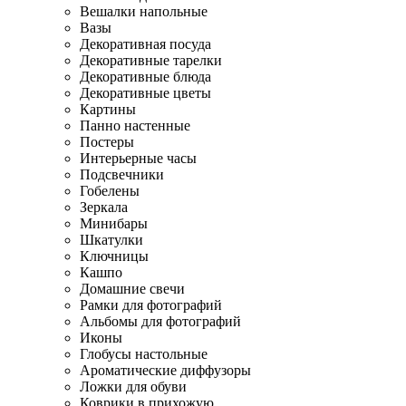
Вешалки напольные
Вазы
Декоративная посуда
Декоративные тарелки
Декоративные блюда
Декоративные цветы
Картины
Панно настенные
Постеры
Интерьерные часы
Подсвечники
Гобелены
Зеркала
Минибары
Шкатулки
Ключницы
Кашпо
Домашние свечи
Рамки для фотографий
Альбомы для фотографий
Иконы
Глобусы настольные
Ароматические диффузоры
Ложки для обуви
Коврики в прихожую