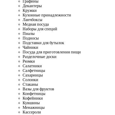
Графины
Декантеры
Кружки
Кухонные принадлежности
Ланчбоксы
Медная посуда
Наборы для специй
Пиалы
Подносы
Подставки для бутылок
Чайники
Посуда для приготовления пищи
Разделочные доски
Рюмки
Салатники
Салфетницы
Сахарницы
Солонки
Стаканы
Вазы для фруктов
Конфетницы
Кофейники
Кувшины
Менажницы
Кассероли