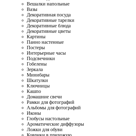
Вешалки напольные
Вазы
Декоративная посуда
Декоративные тарелки
Декоративные блюда
Декоративные цветы
Картины
Панно настенные
Постеры
Интерьерные часы
Подсвечники
Гобелены
Зеркала
Минибары
Шкатулки
Ключницы
Кашпо
Домашние свечи
Рамки для фотографий
Альбомы для фотографий
Иконы
Глобусы настольные
Ароматические диффузоры
Ложки для обуви
Коврики в прихожую