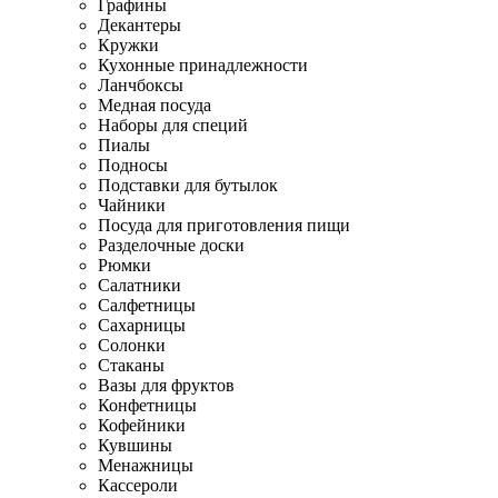
Графины
Декантеры
Кружки
Кухонные принадлежности
Ланчбоксы
Медная посуда
Наборы для специй
Пиалы
Подносы
Подставки для бутылок
Чайники
Посуда для приготовления пищи
Разделочные доски
Рюмки
Салатники
Салфетницы
Сахарницы
Солонки
Стаканы
Вазы для фруктов
Конфетницы
Кофейники
Кувшины
Менажницы
Кассероли