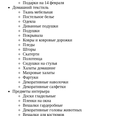
Подарки на 14 февраля
Домашний текстиль
Ткань мебельная
Постельное белье
Одеяла
Диванные подушки
Подушки
Покрывала
Ковры и ковровые дорожки
Пледы
Шторы
Скатерти
Полотенца
Сидушки на стулья
Халаты домашние
Махровые халаты
Фартуки
Декоративные наволочки
Декоративные салфетки
Предметы интерьера
Доски гладильные
Пленки на окна
Вешалки гардеробные
Декоративные головы животных
Вешалки для костюмов