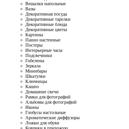
Вешалки напольные
Вазы
Декоративная посуда
Декоративные тарелки
Декоративные блюда
Декоративные цветы
Картины
Панно настенные
Постеры
Интерьерные часы
Подсвечники
Гобелены
Зеркала
Минибары
Шкатулки
Ключницы
Кашпо
Домашние свечи
Рамки для фотографий
Альбомы для фотографий
Иконы
Глобусы настольные
Ароматические диффузоры
Ложки для обуви
Коврики в прихожую