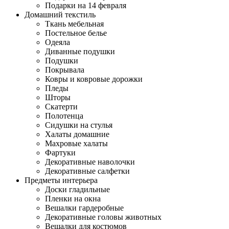
Подарки на 14 февраля
Домашний текстиль
Ткань мебельная
Постельное белье
Одеяла
Диванные подушки
Подушки
Покрывала
Ковры и ковровые дорожки
Пледы
Шторы
Скатерти
Полотенца
Сидушки на стулья
Халаты домашние
Махровые халаты
Фартуки
Декоративные наволочки
Декоративные салфетки
Предметы интерьера
Доски гладильные
Пленки на окна
Вешалки гардеробные
Декоративные головы животных
Вешалки для костюмов