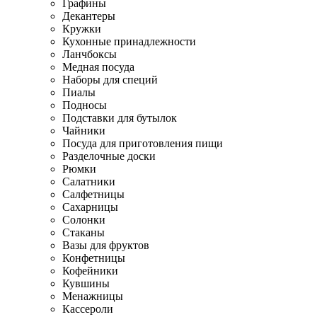
Графины
Декантеры
Кружки
Кухонные принадлежности
Ланчбоксы
Медная посуда
Наборы для специй
Пиалы
Подносы
Подставки для бутылок
Чайники
Посуда для приготовления пищи
Разделочные доски
Рюмки
Салатники
Салфетницы
Сахарницы
Солонки
Стаканы
Вазы для фруктов
Конфетницы
Кофейники
Кувшины
Менажницы
Кассероли