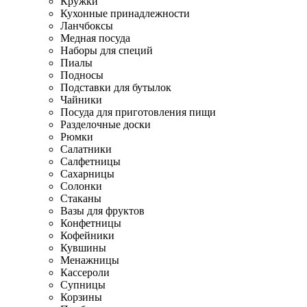
Кружки
Кухонные принадлежности
Ланчбоксы
Медная посуда
Наборы для специй
Пиалы
Подносы
Подставки для бутылок
Чайники
Посуда для приготовления пищи
Разделочные доски
Рюмки
Салатники
Салфетницы
Сахарницы
Солонки
Стаканы
Вазы для фруктов
Конфетницы
Кофейники
Кувшины
Менажницы
Кассероли
Супницы
Корзины