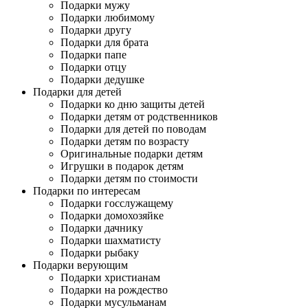
Подарки мужу
Подарки любимому
Подарки другу
Подарки для брата
Подарки папе
Подарки отцу
Подарки дедушке
Подарки для детей
Подарки ко дню защиты детей
Подарки детям от родственников
Подарки для детей по поводам
Подарки детям по возрасту
Оригинальные подарки детям
Игрушки в подарок детям
Подарки детям по стоимости
Подарки по интересам
Подарки госслужащему
Подарки домохозяйке
Подарки дачнику
Подарки шахматисту
Подарки рыбаку
Подарки верующим
Подарки христианам
Подарки на рождество
Подарки мусульманам