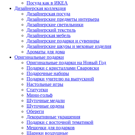
Посуда как в ИКЕА
Дизайнерская коллекция
Дизайнерская посуда
Дизайнерские предметы интерьера
Дизайнерские светильники
Дизайнерский текстиль
Дизайнерская мебель
Дизайнерские подарки и сувениры
Дизайнерские шкуры и меховые изделия
Ароматы для дома
Оригинальные подарки
Оригинальные подарки на Новый Год
Подарки с кристаллами Сваровски
Подарочные наборы
Подарки учителю на выпускной
Настольные игры
Статуэтки
Мини-гольф
Шуточные медали
Шуточные ордена
Обереги
Декоративные украшения
Подарки с восточной тематикой
Мешочки для подарков
Шарики воздушные