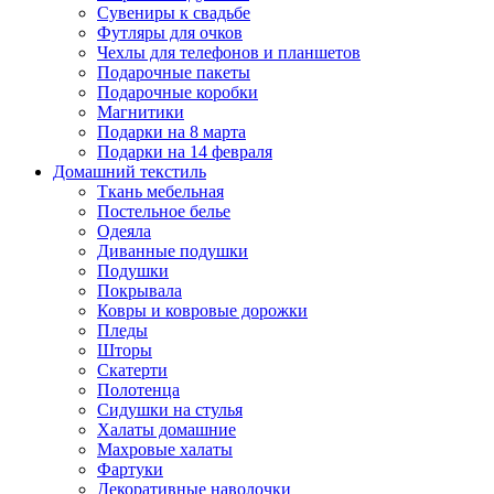
Сувениры к свадьбе
Футляры для очков
Чехлы для телефонов и планшетов
Подарочные пакеты
Подарочные коробки
Магнитики
Подарки на 8 марта
Подарки на 14 февраля
Домашний текстиль
Ткань мебельная
Постельное белье
Одеяла
Диванные подушки
Подушки
Покрывала
Ковры и ковровые дорожки
Пледы
Шторы
Скатерти
Полотенца
Сидушки на стулья
Халаты домашние
Махровые халаты
Фартуки
Декоративные наволочки