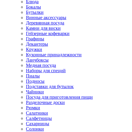
Блюда
Бокалы
Бутылки
Винные аксессуары
Деревянная посуда
Камни для виски
Гейзерные кофеварки
Графины
Декантеры
Кружки
Кухонные принадлежности
Ланчбоксы
Медная посуда
Наборы для специй
Пиалы
Подносы
Подставки для бутылок
Чайники
Посуда для приготовления пищи
Разделочные доски
Рюмки
Салатники
Салфетницы
Сахарницы
Солонки