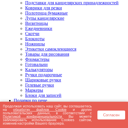
Подставки для канцелярских принадлежностей
Коврики для резки
Полотенца бумажные
Лупы канцелярские
Визитницы
Ежедневники
Скотчи
Блокноты
Ножницы
Этикетки самоклеющиеся
Товары для рисования
Фломастеры
Готовальни
Калькуляторы
Ручки подарочные
Шариковые ручки
Гелевые ручки
Маркеры
Блоки для записей
Подарки по цене
Подарки от 5000 рублей
Продолжая использовать наш сайт, вы соглашаетесь
на
обработку файлов Cookie
и других
Подарки до 5000 рублей
пользовательских данных, в соответствии с
Согласен
Подарки до 3000 рублей
Политикой конфиденциальности
. Вы можете
заблокировать использование Cookies сайтом,
Подарки до 2000 рублей
изменив настройки Вашего браузера.
Подарки до 1000 рублей