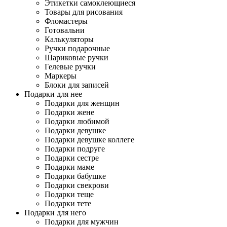
Этикетки самоклеющиеся
Товары для рисования
Фломастеры
Готовальни
Калькуляторы
Ручки подарочные
Шариковые ручки
Гелевые ручки
Маркеры
Блоки для записей
Подарки для нее
Подарки для женщин
Подарки жене
Подарки любимой
Подарки девушке
Подарки девушке коллеге
Подарки подруге
Подарки сестре
Подарки маме
Подарки бабушке
Подарки свекрови
Подарки теще
Подарки тете
Подарки для него
Подарки для мужчин