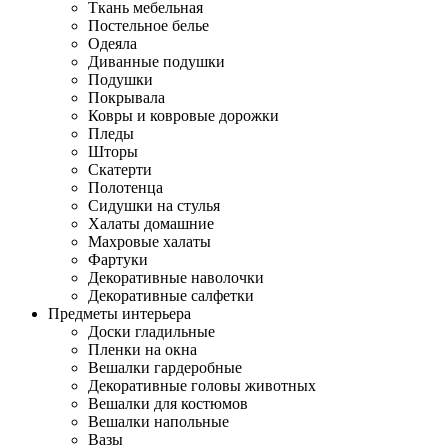
Ткань мебельная
Постельное белье
Одеяла
Диванные подушки
Подушки
Покрывала
Ковры и ковровые дорожки
Пледы
Шторы
Скатерти
Полотенца
Сидушки на стулья
Халаты домашние
Махровые халаты
Фартуки
Декоративные наволочки
Декоративные салфетки
Предметы интерьера
Доски гладильные
Пленки на окна
Вешалки гардеробные
Декоративные головы животных
Вешалки для костюмов
Вешалки напольные
Вазы