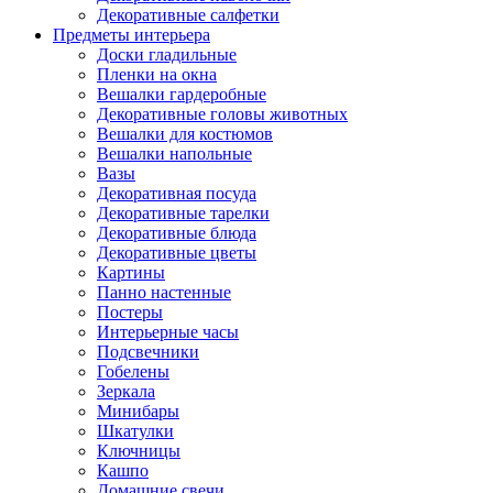
Декоративные салфетки
Предметы интерьера
Доски гладильные
Пленки на окна
Вешалки гардеробные
Декоративные головы животных
Вешалки для костюмов
Вешалки напольные
Вазы
Декоративная посуда
Декоративные тарелки
Декоративные блюда
Декоративные цветы
Картины
Панно настенные
Постеры
Интерьерные часы
Подсвечники
Гобелены
Зеркала
Минибары
Шкатулки
Ключницы
Кашпо
Домашние свечи