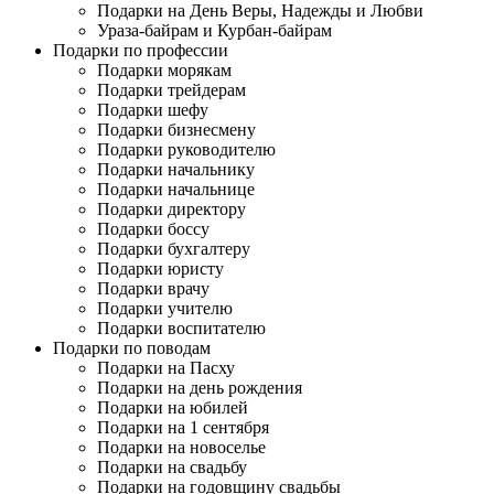
Подарки на День Веры, Надежды и Любви
Ураза-байрам и Курбан-байрам
Подарки по профессии
Подарки морякам
Подарки трейдерам
Подарки шефу
Подарки бизнесмену
Подарки руководителю
Подарки начальнику
Подарки начальнице
Подарки директору
Подарки боссу
Подарки бухгалтеру
Подарки юристу
Подарки врачу
Подарки учителю
Подарки воспитателю
Подарки по поводам
Подарки на Пасху
Подарки на день рождения
Подарки на юбилей
Подарки на 1 сентября
Подарки на новоселье
Подарки на свадьбу
Подарки на годовщину свадьбы