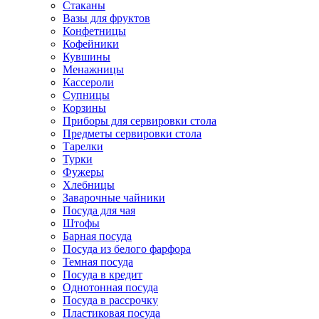
Стаканы
Вазы для фруктов
Конфетницы
Кофейники
Кувшины
Менажницы
Кассероли
Супницы
Корзины
Приборы для сервировки стола
Предметы сервировки стола
Тарелки
Турки
Фужеры
Хлебницы
Заварочные чайники
Посуда для чая
Штофы
Барная посуда
Посуда из белого фарфора
Темная посуда
Посуда в кредит
Однотонная посуда
Посуда в рассрочку
Пластиковая посуда