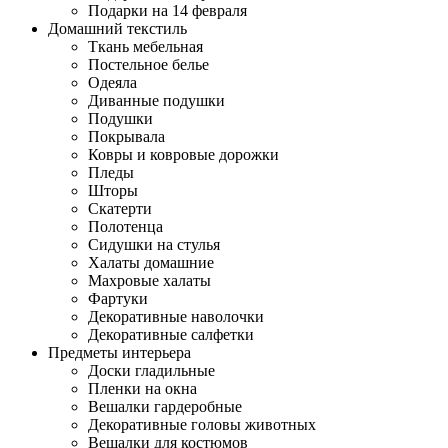
Подарки на 14 февраля
Домашний текстиль
Ткань мебельная
Постельное белье
Одеяла
Диванные подушки
Подушки
Покрывала
Ковры и ковровые дорожки
Пледы
Шторы
Скатерти
Полотенца
Сидушки на стулья
Халаты домашние
Махровые халаты
Фартуки
Декоративные наволочки
Декоративные салфетки
Предметы интерьера
Доски гладильные
Пленки на окна
Вешалки гардеробные
Декоративные головы животных
Вешалки для костюмов