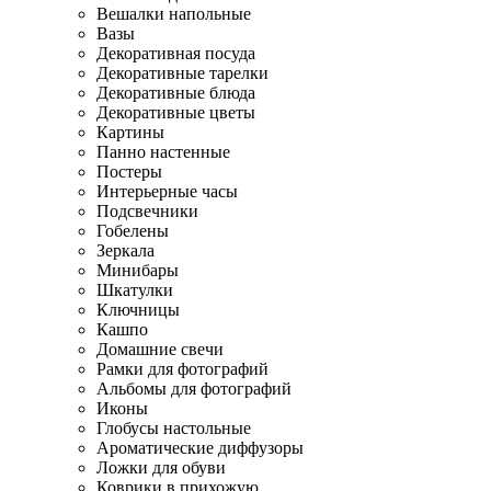
Вешалки напольные
Вазы
Декоративная посуда
Декоративные тарелки
Декоративные блюда
Декоративные цветы
Картины
Панно настенные
Постеры
Интерьерные часы
Подсвечники
Гобелены
Зеркала
Минибары
Шкатулки
Ключницы
Кашпо
Домашние свечи
Рамки для фотографий
Альбомы для фотографий
Иконы
Глобусы настольные
Ароматические диффузоры
Ложки для обуви
Коврики в прихожую