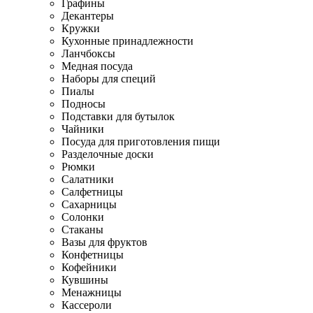
Графины
Декантеры
Кружки
Кухонные принадлежности
Ланчбоксы
Медная посуда
Наборы для специй
Пиалы
Подносы
Подставки для бутылок
Чайники
Посуда для приготовления пищи
Разделочные доски
Рюмки
Салатники
Салфетницы
Сахарницы
Солонки
Стаканы
Вазы для фруктов
Конфетницы
Кофейники
Кувшины
Менажницы
Кассероли