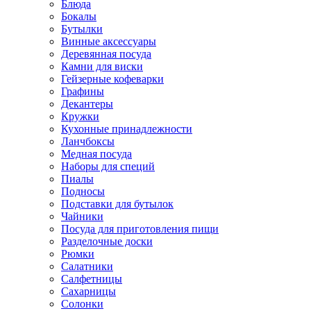
Блюда
Бокалы
Бутылки
Винные аксессуары
Деревянная посуда
Камни для виски
Гейзерные кофеварки
Графины
Декантеры
Кружки
Кухонные принадлежности
Ланчбоксы
Медная посуда
Наборы для специй
Пиалы
Подносы
Подставки для бутылок
Чайники
Посуда для приготовления пищи
Разделочные доски
Рюмки
Салатники
Салфетницы
Сахарницы
Солонки