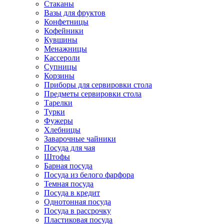
Стаканы
Вазы для фруктов
Конфетницы
Кофейники
Кувшины
Менажницы
Кассероли
Супницы
Корзины
Приборы для сервировки стола
Предметы сервировки стола
Тарелки
Турки
Фужеры
Хлебницы
Заварочные чайники
Посуда для чая
Штофы
Барная посуда
Посуда из белого фарфора
Темная посуда
Посуда в кредит
Однотонная посуда
Посуда в рассрочку
Пластиковая посуда