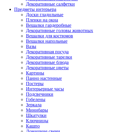
Декоративные салфетки
Предметы интерьера
Доски гладильные
Пленки на окна
Вешалки гардеробные
Декоративные головы животных
Вешалки для костюмов
Вешалки напольные
Вазы
Декоративная посуда
Декоративные тарелки
Декоративные блюда
Декоративные цветы
Картины
Панно настенные
Постеры
Интерьерные часы
Подсвечники
Гобелены
Зеркала
Минибары
Шкатулки
Ключницы
Кашпо
Домашние свечи