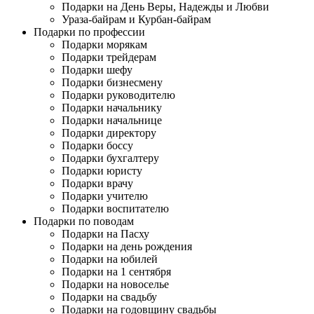
Подарки на День Веры, Надежды и Любви
Ураза-байрам и Курбан-байрам
Подарки по профессии
Подарки морякам
Подарки трейдерам
Подарки шефу
Подарки бизнесмену
Подарки руководителю
Подарки начальнику
Подарки начальнице
Подарки директору
Подарки боссу
Подарки бухгалтеру
Подарки юристу
Подарки врачу
Подарки учителю
Подарки воспитателю
Подарки по поводам
Подарки на Пасху
Подарки на день рождения
Подарки на юбилей
Подарки на 1 сентября
Подарки на новоселье
Подарки на свадьбу
Подарки на годовщину свадьбы