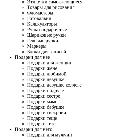
Этикетки самоклеющиеся
Товары для рисования
Фломастеры
Готовальни
Калькуляторы
Ручки подарочные
Шариковые ручки
Гелевые ручки
Маркеры
Блоки для записей
Подарки для нее
Подарки для женщин
Подарки жене
Подарки любимой
Подарки девушке
Подарки девушке коллеге
Подарки подруге
Подарки сестре
Подарки маме
Подарки бабушке
Подарки свекрови
Подарки теще
Подарки тете
Подарки для него
Подарки для мужчин