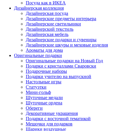
Посуда как в ИКЕА
Дизайнерская коллекция
Дизайнерская посуда
Дизайнерские предметы интерьера
Дизайнерские светильники
Дизайнерский текстиль
Дизайнерская мебель
Дизайнерские подарки и сувениры
Дизайнерские шкуры и меховые изделия
Ароматы для дома
Оригинальные подарки
Оригинальные подарки на Новый Год
Подарки с кристаллами Сваровски
Подарочные наборы
Подарки учителю на выпускной
Настольные игры
Статуэтки
Мини-гольф
Шуточные медали
Шуточные ордена
Обереги
Декоративные украшения
Подарки с восточной тематикой
Мешочки для подарков
Шарики воздушные