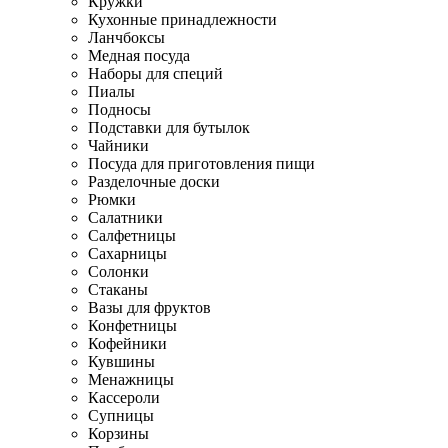
Кружки
Кухонные принадлежности
Ланчбоксы
Медная посуда
Наборы для специй
Пиалы
Подносы
Подставки для бутылок
Чайники
Посуда для приготовления пищи
Разделочные доски
Рюмки
Салатники
Салфетницы
Сахарницы
Солонки
Стаканы
Вазы для фруктов
Конфетницы
Кофейники
Кувшины
Менажницы
Кассероли
Супницы
Корзины