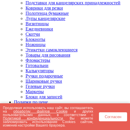
Подставки для канцелярских принадлежностей
Коврики для резки
Полотенца бумажные
Лупы канцелярские
Визитницы
Ежедневники
Скотчи
Блокноты
Ножницы
Этикетки самоклеющиеся
Товары для рисования
Фломастеры
Готовальни
Калькуляторы
Ручки подарочные
Шариковые ручки
Гелевые ручки
Маркеры
Блоки для записей
Подарки по цене
Подарки от 5000 рублей
Продолжая использовать наш сайт, вы соглашаетесь
на
обработку файлов Cookie
и других
Подарки до 5000 рублей
пользовательских данных, в соответствии с
Согласен
Подарки до 3000 рублей
Политикой конфиденциальности
. Вы можете
заблокировать использование Cookies сайтом,
Подарки до 2000 рублей
изменив настройки Вашего браузера.
Подарки до 1000 рублей