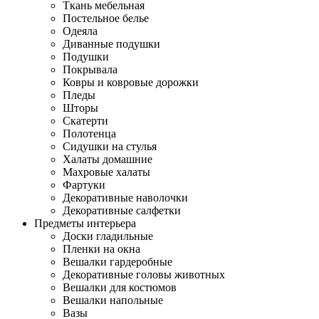
Ткань мебельная
Постельное белье
Одеяла
Диванные подушки
Подушки
Покрывала
Ковры и ковровые дорожки
Пледы
Шторы
Скатерти
Полотенца
Сидушки на стулья
Халаты домашние
Махровые халаты
Фартуки
Декоративные наволочки
Декоративные салфетки
Предметы интерьера
Доски гладильные
Пленки на окна
Вешалки гардеробные
Декоративные головы животных
Вешалки для костюмов
Вешалки напольные
Вазы