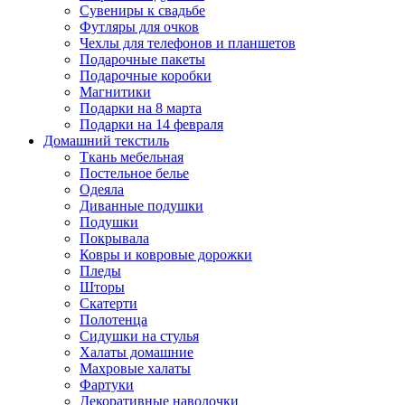
Сувениры к свадьбе
Футляры для очков
Чехлы для телефонов и планшетов
Подарочные пакеты
Подарочные коробки
Магнитики
Подарки на 8 марта
Подарки на 14 февраля
Домашний текстиль
Ткань мебельная
Постельное белье
Одеяла
Диванные подушки
Подушки
Покрывала
Ковры и ковровые дорожки
Пледы
Шторы
Скатерти
Полотенца
Сидушки на стулья
Халаты домашние
Махровые халаты
Фартуки
Декоративные наволочки