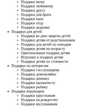
Подарки мужу
Подарки любимому
Подарки другу
Подарки для брата
Подарки папе
Подарки отцу
Подарки дедушке
Подарки для детей
Подарки ко дню защиты детей
Подарки детям от родственников
Подарки для детей по поводам
Подарки детям по возрасту
Оригинальные подарки детям
Игрушки в подарок детям
Подарки детям по стоимости
Подарки по интересам
Подарки госслужащему
Подарки домохозяйке
Подарки дачнику
Подарки шахматисту
Подарки рыбаку
Подарки верующим
Подарки христианам
Подарки на рождество
Подарки мусульманам