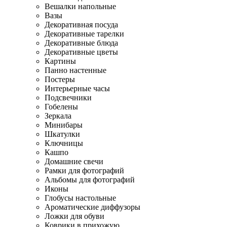
Вешалки напольные
Вазы
Декоративная посуда
Декоративные тарелки
Декоративные блюда
Декоративные цветы
Картины
Панно настенные
Постеры
Интерьерные часы
Подсвечники
Гобелены
Зеркала
Минибары
Шкатулки
Ключницы
Кашпо
Домашние свечи
Рамки для фотографий
Альбомы для фотографий
Иконы
Глобусы настольные
Ароматические диффузоры
Ложки для обуви
Коврики в прихожую