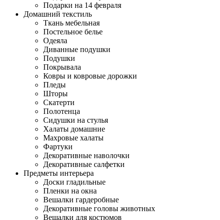
Подарки на 14 февраля
Домашний текстиль
Ткань мебельная
Постельное белье
Одеяла
Диванные подушки
Подушки
Покрывала
Ковры и ковровые дорожки
Пледы
Шторы
Скатерти
Полотенца
Сидушки на стулья
Халаты домашние
Махровые халаты
Фартуки
Декоративные наволочки
Декоративные салфетки
Предметы интерьера
Доски гладильные
Пленки на окна
Вешалки гардеробные
Декоративные головы животных
Вешалки для костюмов