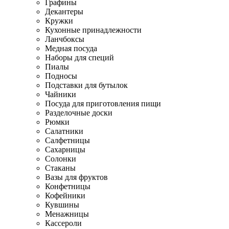
Графины
Декантеры
Кружки
Кухонные принадлежности
Ланчбоксы
Медная посуда
Наборы для специй
Пиалы
Подносы
Подставки для бутылок
Чайники
Посуда для приготовления пищи
Разделочные доски
Рюмки
Салатники
Салфетницы
Сахарницы
Солонки
Стаканы
Вазы для фруктов
Конфетницы
Кофейники
Кувшины
Менажницы
Кассероли