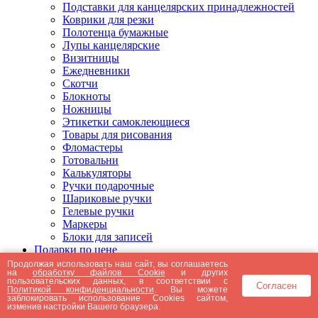
Подставки для канцелярских принадлежностей
Коврики для резки
Полотенца бумажные
Лупы канцелярские
Визитницы
Ежедневники
Скотчи
Блокноты
Ножницы
Этикетки самоклеющиеся
Товары для рисования
Фломастеры
Готовальни
Калькуляторы
Ручки подарочные
Шариковые ручки
Гелевые ручки
Маркеры
Блоки для записей
Подарки по цене
Подарки от 5000 рублей
Продолжая использовать наш сайт, вы соглашаетесь
на
обработку файлов Cookie
и других
Подарки до 5000 рублей
пользовательских данных, в соответствии с
Согласен
Подарки до 3000 рублей
Политикой конфиденциальности
. Вы можете
заблокировать использование Cookies сайтом,
Подарки до 2000 рублей
изменив настройки Вашего браузера.
Подарки до 1000 рублей