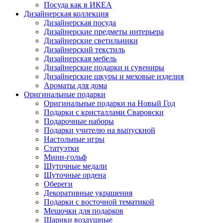
Посуда как в ИКЕА
Дизайнерская коллекция
Дизайнерская посуда
Дизайнерские предметы интерьера
Дизайнерские светильники
Дизайнерский текстиль
Дизайнерская мебель
Дизайнерские подарки и сувениры
Дизайнерские шкуры и меховые изделия
Ароматы для дома
Оригинальные подарки
Оригинальные подарки на Новый Год
Подарки с кристаллами Сваровски
Подарочные наборы
Подарки учителю на выпускной
Настольные игры
Статуэтки
Мини-гольф
Шуточные медали
Шуточные ордена
Обереги
Декоративные украшения
Подарки с восточной тематикой
Мешочки для подарков
Шарики воздушные