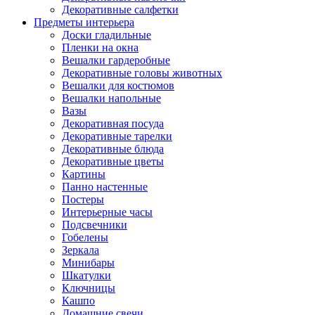
Декоративные салфетки
Предметы интерьера
Доски гладильные
Пленки на окна
Вешалки гардеробные
Декоративные головы животных
Вешалки для костюмов
Вешалки напольные
Вазы
Декоративная посуда
Декоративные тарелки
Декоративные блюда
Декоративные цветы
Картины
Панно настенные
Постеры
Интерьерные часы
Подсвечники
Гобелены
Зеркала
Минибары
Шкатулки
Ключницы
Кашпо
Домашние свечи