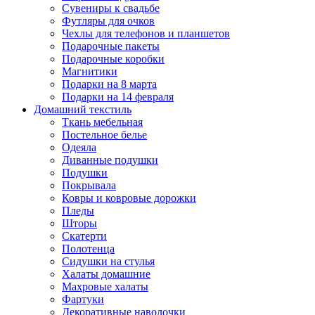
Сувениры к свадьбе
Футляры для очков
Чехлы для телефонов и планшетов
Подарочные пакеты
Подарочные коробки
Магнитики
Подарки на 8 марта
Подарки на 14 февраля
Домашний текстиль
Ткань мебельная
Постельное белье
Одеяла
Диванные подушки
Подушки
Покрывала
Ковры и ковровые дорожки
Пледы
Шторы
Скатерти
Полотенца
Сидушки на стулья
Халаты домашние
Махровые халаты
Фартуки
Декоративные наволочки