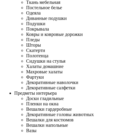
Ткань мебельная
Постельное белье
Одеяла
Диванные подушки
Подушки
Покрывала
Ковры и ковровые дорожки
Пледы
Шторы
Скатерти
Полотенца
Сидушки на стулья
Халаты домашние
Махровые халаты
Фартуки
Декоративные наволочки
Декоративные салфетки
Предметы интерьера
Доски гладильные
Пленки на окна
Вешалки гардеробные
Декоративные головы животных
Вешалки для костюмов
Вешалки напольные
Вазы