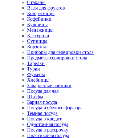
Стаканы
Вазы для фруктов
Конфетницы
Кофейники
Кувшины
Менажницы
Кассероли
Супницы
Корзины
Приборы для сервировки стола
Предметы сервировки стола
Тарелки
Турки
Фужеры
Хлебницы
Заварочные чайники
Посуда для чая
Штофы
Барная посуда
Посуда из белого фарфора
Темная посуда
Посуда в кредит
Однотонная посуда
Посуда в рассрочку
Пластиковая посуда