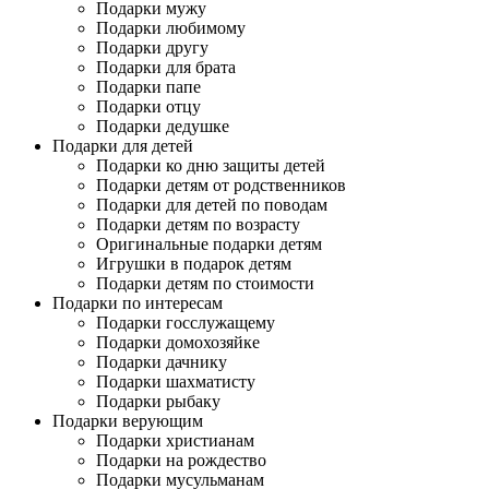
Подарки мужу
Подарки любимому
Подарки другу
Подарки для брата
Подарки папе
Подарки отцу
Подарки дедушке
Подарки для детей
Подарки ко дню защиты детей
Подарки детям от родственников
Подарки для детей по поводам
Подарки детям по возрасту
Оригинальные подарки детям
Игрушки в подарок детям
Подарки детям по стоимости
Подарки по интересам
Подарки госслужащему
Подарки домохозяйке
Подарки дачнику
Подарки шахматисту
Подарки рыбаку
Подарки верующим
Подарки христианам
Подарки на рождество
Подарки мусульманам