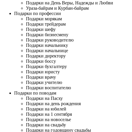
Подарки на День Веры, Надежды и Любви
Ураза-байрам и Курбан-байрам
Подарки по профессии
Подарки морякам
Подарки трейдерам
Подарки шефу
Подарки бизнесмену
Подарки руководителю
Подарки начальнику
Подарки начальнице
Подарки директору
Подарки боссу
Подарки бухгалтеру
Подарки юристу
Подарки врачу
Подарки учителю
Подарки воспитателю
Подарки по поводам
Подарки на Пасху
Подарки на день рождения
Подарки на юбилей
Подарки на 1 сентября
Подарки на новоселье
Подарки на свадьбу
Подарки на годовщину свадьбы