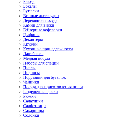
Блюда
Бокалы
Бутылки
Винные аксессуары
Деревянная посуда
Камни для виски
Гейзерные кофеварки
Графины
Декантеры
Кружки
Кухонные принадлежности
Ланчбоксы
Медная посуда
Наборы для специй
Пиалы
Подносы
Подставки для бутылок
Чайники
Посуда для приготовления пищи
Разделочные доски
Рюмки
Салатники
Салфетницы
Сахарницы
Солонки