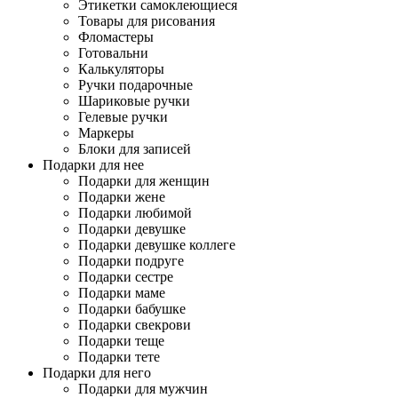
Этикетки самоклеющиеся
Товары для рисования
Фломастеры
Готовальни
Калькуляторы
Ручки подарочные
Шариковые ручки
Гелевые ручки
Маркеры
Блоки для записей
Подарки для нее
Подарки для женщин
Подарки жене
Подарки любимой
Подарки девушке
Подарки девушке коллеге
Подарки подруге
Подарки сестре
Подарки маме
Подарки бабушке
Подарки свекрови
Подарки теще
Подарки тете
Подарки для него
Подарки для мужчин