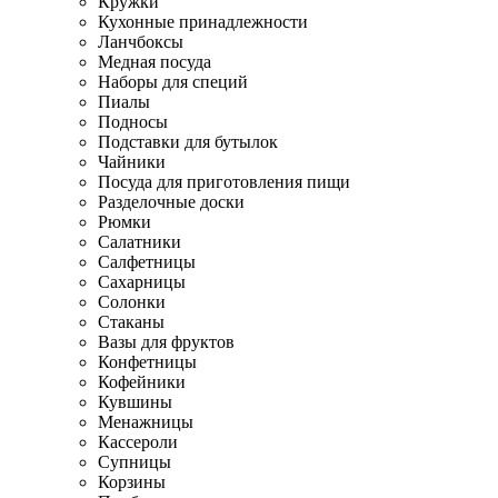
Кружки
Кухонные принадлежности
Ланчбоксы
Медная посуда
Наборы для специй
Пиалы
Подносы
Подставки для бутылок
Чайники
Посуда для приготовления пищи
Разделочные доски
Рюмки
Салатники
Салфетницы
Сахарницы
Солонки
Стаканы
Вазы для фруктов
Конфетницы
Кофейники
Кувшины
Менажницы
Кассероли
Супницы
Корзины