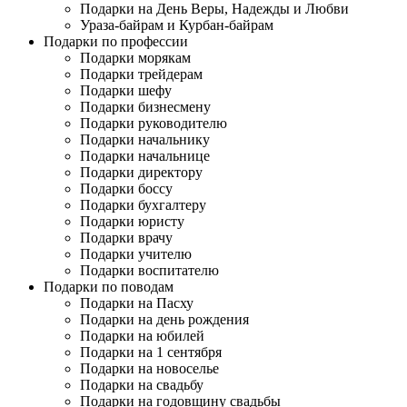
Подарки на День Веры, Надежды и Любви
Ураза-байрам и Курбан-байрам
Подарки по профессии
Подарки морякам
Подарки трейдерам
Подарки шефу
Подарки бизнесмену
Подарки руководителю
Подарки начальнику
Подарки начальнице
Подарки директору
Подарки боссу
Подарки бухгалтеру
Подарки юристу
Подарки врачу
Подарки учителю
Подарки воспитателю
Подарки по поводам
Подарки на Пасху
Подарки на день рождения
Подарки на юбилей
Подарки на 1 сентября
Подарки на новоселье
Подарки на свадьбу
Подарки на годовщину свадьбы