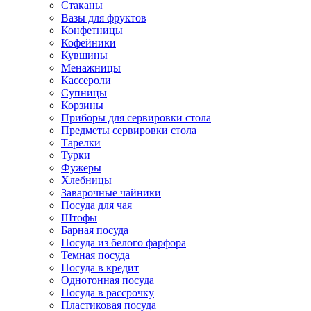
Стаканы
Вазы для фруктов
Конфетницы
Кофейники
Кувшины
Менажницы
Кассероли
Супницы
Корзины
Приборы для сервировки стола
Предметы сервировки стола
Тарелки
Турки
Фужеры
Хлебницы
Заварочные чайники
Посуда для чая
Штофы
Барная посуда
Посуда из белого фарфора
Темная посуда
Посуда в кредит
Однотонная посуда
Посуда в рассрочку
Пластиковая посуда