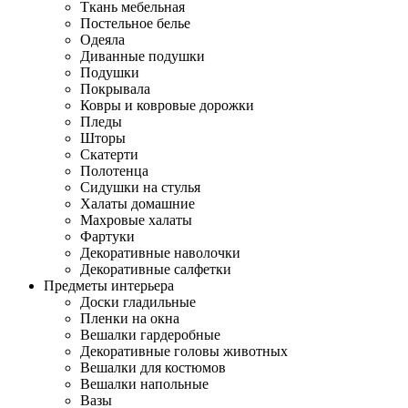
Ткань мебельная
Постельное белье
Одеяла
Диванные подушки
Подушки
Покрывала
Ковры и ковровые дорожки
Пледы
Шторы
Скатерти
Полотенца
Сидушки на стулья
Халаты домашние
Махровые халаты
Фартуки
Декоративные наволочки
Декоративные салфетки
Предметы интерьера
Доски гладильные
Пленки на окна
Вешалки гардеробные
Декоративные головы животных
Вешалки для костюмов
Вешалки напольные
Вазы