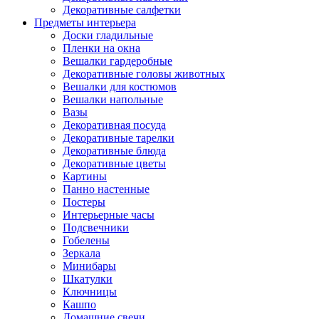
Декоративные салфетки
Предметы интерьера
Доски гладильные
Пленки на окна
Вешалки гардеробные
Декоративные головы животных
Вешалки для костюмов
Вешалки напольные
Вазы
Декоративная посуда
Декоративные тарелки
Декоративные блюда
Декоративные цветы
Картины
Панно настенные
Постеры
Интерьерные часы
Подсвечники
Гобелены
Зеркала
Минибары
Шкатулки
Ключницы
Кашпо
Домашние свечи