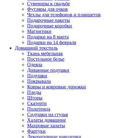
Сувениры к свадьбе
Футляры для очков
Чехлы для телефонов и планшетов
Подарочные пакеты
Подарочные коробки
Магнитики
Подарки на 8 марта
Подарки на 14 февраля
Домашний текстиль
Ткань мебельная
Постельное белье
Одеяла
Диванные подушки
Подушки
Покрывала
Ковры и ковровые дорожки
Пледы
Шторы
Скатерти
Полотенца
Сидушки на стулья
Халаты домашние
Махровые халаты
Фартуки
Декоративные наволочки