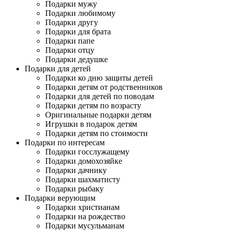
Подарки мужу
Подарки любимому
Подарки другу
Подарки для брата
Подарки папе
Подарки отцу
Подарки дедушке
Подарки для детей
Подарки ко дню защиты детей
Подарки детям от родственников
Подарки для детей по поводам
Подарки детям по возрасту
Оригинальные подарки детям
Игрушки в подарок детям
Подарки детям по стоимости
Подарки по интересам
Подарки госслужащему
Подарки домохозяйке
Подарки дачнику
Подарки шахматисту
Подарки рыбаку
Подарки верующим
Подарки христианам
Подарки на рождество
Подарки мусульманам