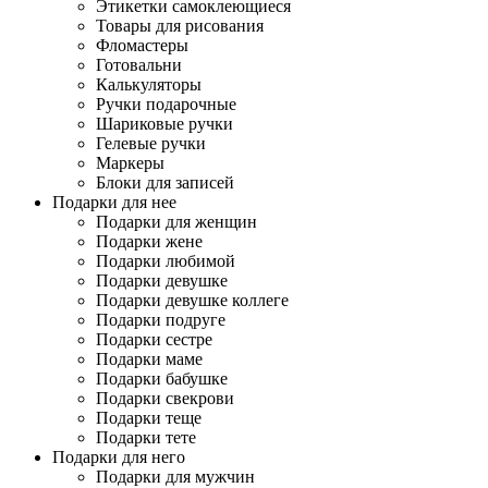
Этикетки самоклеющиеся
Товары для рисования
Фломастеры
Готовальни
Калькуляторы
Ручки подарочные
Шариковые ручки
Гелевые ручки
Маркеры
Блоки для записей
Подарки для нее
Подарки для женщин
Подарки жене
Подарки любимой
Подарки девушке
Подарки девушке коллеге
Подарки подруге
Подарки сестре
Подарки маме
Подарки бабушке
Подарки свекрови
Подарки теще
Подарки тете
Подарки для него
Подарки для мужчин