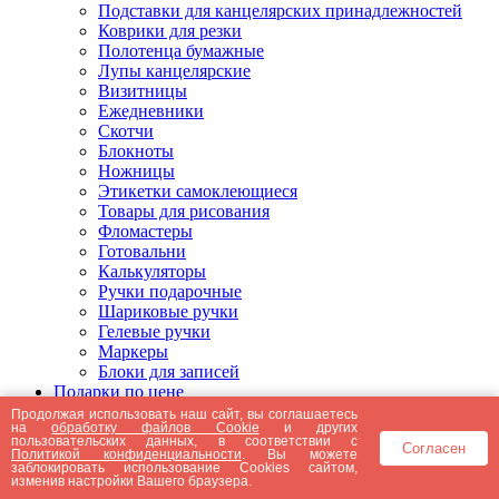
Подставки для канцелярских принадлежностей
Коврики для резки
Полотенца бумажные
Лупы канцелярские
Визитницы
Ежедневники
Скотчи
Блокноты
Ножницы
Этикетки самоклеющиеся
Товары для рисования
Фломастеры
Готовальни
Калькуляторы
Ручки подарочные
Шариковые ручки
Гелевые ручки
Маркеры
Блоки для записей
Подарки по цене
Подарки от 5000 рублей
Продолжая использовать наш сайт, вы соглашаетесь
на
обработку файлов Cookie
и других
Подарки до 5000 рублей
пользовательских данных, в соответствии с
Согласен
Подарки до 3000 рублей
Политикой конфиденциальности
. Вы можете
заблокировать использование Cookies сайтом,
Подарки до 2000 рублей
изменив настройки Вашего браузера.
Подарки до 1000 рублей