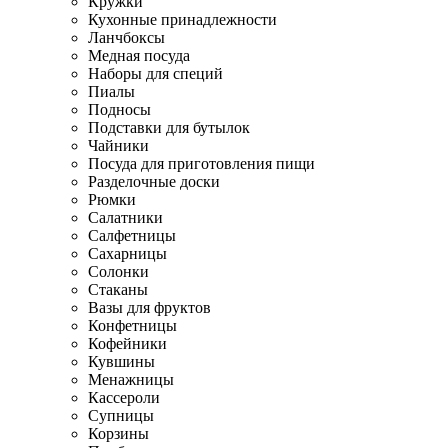
Кружки
Кухонные принадлежности
Ланчбоксы
Медная посуда
Наборы для специй
Пиалы
Подносы
Подставки для бутылок
Чайники
Посуда для приготовления пищи
Разделочные доски
Рюмки
Салатники
Салфетницы
Сахарницы
Солонки
Стаканы
Вазы для фруктов
Конфетницы
Кофейники
Кувшины
Менажницы
Кассероли
Супницы
Корзины