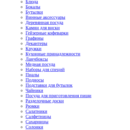
Блюда
Бокалы
Бутылки
Винные аксессуары
Деревянная посуда
Камни для виски
Гейзерные кофеварки
Графины
Декантеры
Кружки
Кухонные принадлежности
Ланчбоксы
Медная посуда
Наборы для специй
Пиалы
Подносы
Подставки для бутылок
Чайники
Посуда для приготовления пищи
Разделочные доски
Рюмки
Салатники
Салфетницы
Сахарницы
Солонки