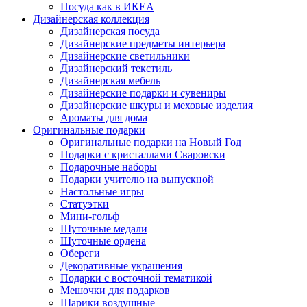
Посуда как в ИКЕА
Дизайнерская коллекция
Дизайнерская посуда
Дизайнерские предметы интерьера
Дизайнерские светильники
Дизайнерский текстиль
Дизайнерская мебель
Дизайнерские подарки и сувениры
Дизайнерские шкуры и меховые изделия
Ароматы для дома
Оригинальные подарки
Оригинальные подарки на Новый Год
Подарки с кристаллами Сваровски
Подарочные наборы
Подарки учителю на выпускной
Настольные игры
Статуэтки
Мини-гольф
Шуточные медали
Шуточные ордена
Обереги
Декоративные украшения
Подарки с восточной тематикой
Мешочки для подарков
Шарики воздушные