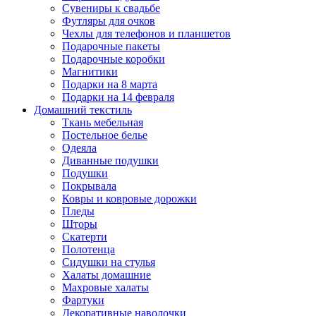
Сувениры к свадьбе
Футляры для очков
Чехлы для телефонов и планшетов
Подарочные пакеты
Подарочные коробки
Магнитики
Подарки на 8 марта
Подарки на 14 февраля
Домашний текстиль
Ткань мебельная
Постельное белье
Одеяла
Диванные подушки
Подушки
Покрывала
Ковры и ковровые дорожки
Пледы
Шторы
Скатерти
Полотенца
Сидушки на стулья
Халаты домашние
Махровые халаты
Фартуки
Декоративные наволочки