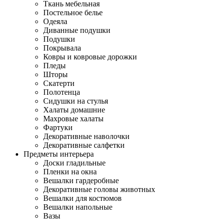
Ткань мебельная
Постельное белье
Одеяла
Диванные подушки
Подушки
Покрывала
Ковры и ковровые дорожки
Пледы
Шторы
Скатерти
Полотенца
Сидушки на стулья
Халаты домашние
Махровые халаты
Фартуки
Декоративные наволочки
Декоративные салфетки
Предметы интерьера
Доски гладильные
Пленки на окна
Вешалки гардеробные
Декоративные головы животных
Вешалки для костюмов
Вешалки напольные
Вазы