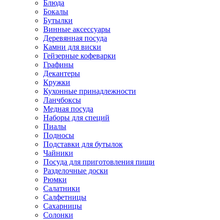
Блюда
Бокалы
Бутылки
Винные аксессуары
Деревянная посуда
Камни для виски
Гейзерные кофеварки
Графины
Декантеры
Кружки
Кухонные принадлежности
Ланчбоксы
Медная посуда
Наборы для специй
Пиалы
Подносы
Подставки для бутылок
Чайники
Посуда для приготовления пищи
Разделочные доски
Рюмки
Салатники
Салфетницы
Сахарницы
Солонки