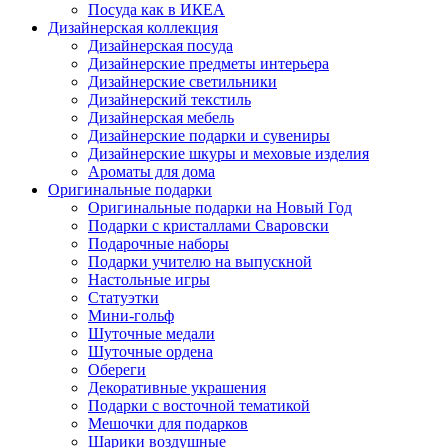
Посуда как в ИКЕА
Дизайнерская коллекция
Дизайнерская посуда
Дизайнерские предметы интерьера
Дизайнерские светильники
Дизайнерский текстиль
Дизайнерская мебель
Дизайнерские подарки и сувениры
Дизайнерские шкуры и меховые изделия
Ароматы для дома
Оригинальные подарки
Оригинальные подарки на Новый Год
Подарки с кристаллами Сваровски
Подарочные наборы
Подарки учителю на выпускной
Настольные игры
Статуэтки
Мини-гольф
Шуточные медали
Шуточные ордена
Обереги
Декоративные украшения
Подарки с восточной тематикой
Мешочки для подарков
Шарики воздушные