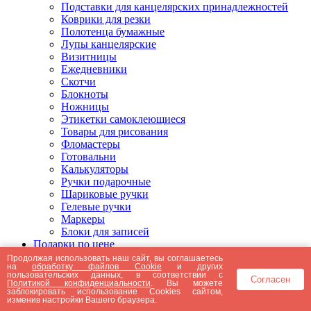
Подставки для канцелярских принадлежностей
Коврики для резки
Полотенца бумажные
Лупы канцелярские
Визитницы
Ежедневники
Скотчи
Блокноты
Ножницы
Этикетки самоклеющиеся
Товары для рисования
Фломастеры
Готовальни
Калькуляторы
Ручки подарочные
Шариковые ручки
Гелевые ручки
Маркеры
Блоки для записей
Подарки по цене
Подарки от 5000 рублей
Продолжая использовать наш сайт, вы соглашаетесь
на
обработку файлов Cookie
и других
Подарки до 5000 рублей
пользовательских данных, в соответствии с
Согласен
Подарки до 3000 рублей
Политикой конфиденциальности
. Вы можете
заблокировать использование Cookies сайтом,
Подарки до 2000 рублей
изменив настройки Вашего браузера.
Подарки до 1000 рублей