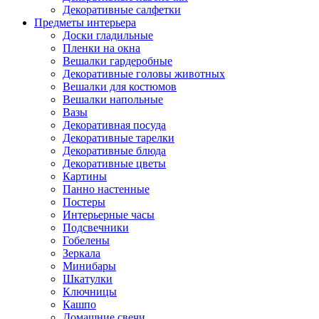
Декоративные салфетки
Предметы интерьера
Доски гладильные
Пленки на окна
Вешалки гардеробные
Декоративные головы животных
Вешалки для костюмов
Вешалки напольные
Вазы
Декоративная посуда
Декоративные тарелки
Декоративные блюда
Декоративные цветы
Картины
Панно настенные
Постеры
Интерьерные часы
Подсвечники
Гобелены
Зеркала
Минибары
Шкатулки
Ключницы
Кашпо
Домашние свечи