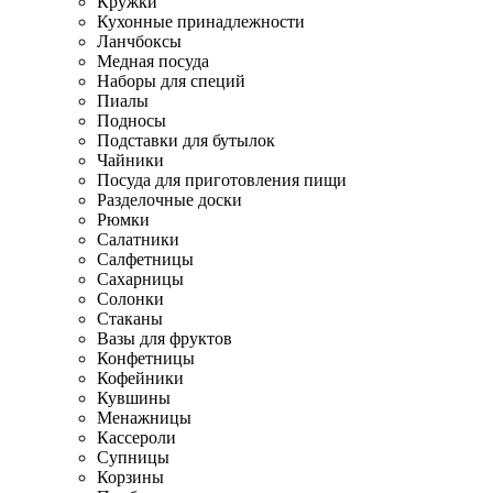
Кружки
Кухонные принадлежности
Ланчбоксы
Медная посуда
Наборы для специй
Пиалы
Подносы
Подставки для бутылок
Чайники
Посуда для приготовления пищи
Разделочные доски
Рюмки
Салатники
Салфетницы
Сахарницы
Солонки
Стаканы
Вазы для фруктов
Конфетницы
Кофейники
Кувшины
Менажницы
Кассероли
Супницы
Корзины