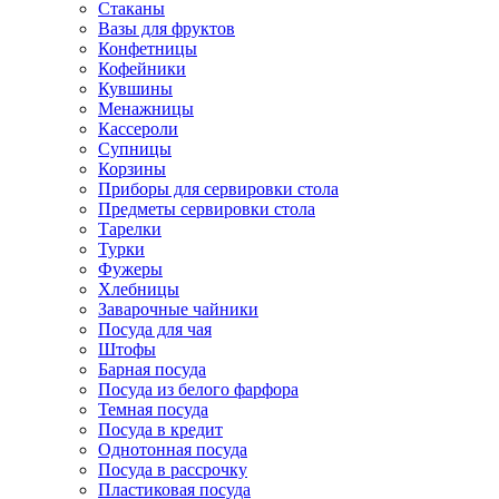
Стаканы
Вазы для фруктов
Конфетницы
Кофейники
Кувшины
Менажницы
Кассероли
Супницы
Корзины
Приборы для сервировки стола
Предметы сервировки стола
Тарелки
Турки
Фужеры
Хлебницы
Заварочные чайники
Посуда для чая
Штофы
Барная посуда
Посуда из белого фарфора
Темная посуда
Посуда в кредит
Однотонная посуда
Посуда в рассрочку
Пластиковая посуда