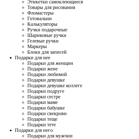
Этикетки самоклеющиеся
Товары для рисования
Фломастеры
Готовальни
Калькуляторы
Ручки подарочные
Шариковые ручки
Гелевые ручки
Маркеры
Блоки для записей
Подарки для нее
Подарки для женщин
Подарки жене
Подарки любимой
Подарки девушке
Подарки девушке коллеге
Подарки подруге
Подарки сестре
Подарки маме
Подарки бабушке
Подарки свекрови
Подарки теще
Подарки тете
Подарки для него
Подарки для мужчин