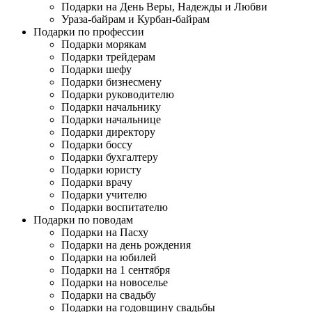
Подарки на День Веры, Надежды и Любви
Ураза-байрам и Курбан-байрам
Подарки по профессии
Подарки морякам
Подарки трейдерам
Подарки шефу
Подарки бизнесмену
Подарки руководителю
Подарки начальнику
Подарки начальнице
Подарки директору
Подарки боссу
Подарки бухгалтеру
Подарки юристу
Подарки врачу
Подарки учителю
Подарки воспитателю
Подарки по поводам
Подарки на Пасху
Подарки на день рождения
Подарки на юбилей
Подарки на 1 сентября
Подарки на новоселье
Подарки на свадьбу
Подарки на годовщину свадьбы