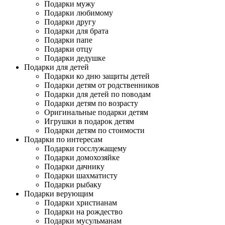
Подарки мужу
Подарки любимому
Подарки другу
Подарки для брата
Подарки папе
Подарки отцу
Подарки дедушке
Подарки для детей
Подарки ко дню защиты детей
Подарки детям от родственников
Подарки для детей по поводам
Подарки детям по возрасту
Оригинальные подарки детям
Игрушки в подарок детям
Подарки детям по стоимости
Подарки по интересам
Подарки госслужащему
Подарки домохозяйке
Подарки дачнику
Подарки шахматисту
Подарки рыбаку
Подарки верующим
Подарки христианам
Подарки на рождество
Подарки мусульманам