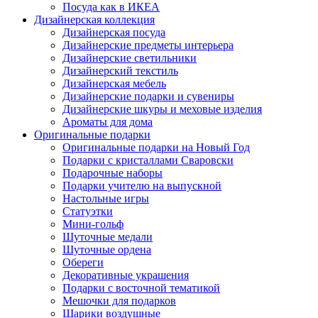
Посуда как в ИКЕА
Дизайнерская коллекция
Дизайнерская посуда
Дизайнерские предметы интерьера
Дизайнерские светильники
Дизайнерский текстиль
Дизайнерская мебель
Дизайнерские подарки и сувениры
Дизайнерские шкуры и меховые изделия
Ароматы для дома
Оригинальные подарки
Оригинальные подарки на Новый Год
Подарки с кристаллами Сваровски
Подарочные наборы
Подарки учителю на выпускной
Настольные игры
Статуэтки
Мини-гольф
Шуточные медали
Шуточные ордена
Обереги
Декоративные украшения
Подарки с восточной тематикой
Мешочки для подарков
Шарики воздушные