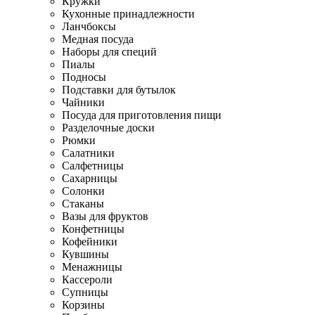
Кружки
Кухонные принадлежности
Ланчбоксы
Медная посуда
Наборы для специй
Пиалы
Подносы
Подставки для бутылок
Чайники
Посуда для приготовления пищи
Разделочные доски
Рюмки
Салатники
Салфетницы
Сахарницы
Солонки
Стаканы
Вазы для фруктов
Конфетницы
Кофейники
Кувшины
Менажницы
Кассероли
Супницы
Корзины