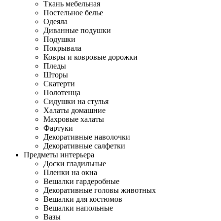
Ткань мебельная
Постельное белье
Одеяла
Диванные подушки
Подушки
Покрывала
Ковры и ковровые дорожки
Пледы
Шторы
Скатерти
Полотенца
Сидушки на стулья
Халаты домашние
Махровые халаты
Фартуки
Декоративные наволочки
Декоративные салфетки
Предметы интерьера
Доски гладильные
Пленки на окна
Вешалки гардеробные
Декоративные головы животных
Вешалки для костюмов
Вешалки напольные
Вазы