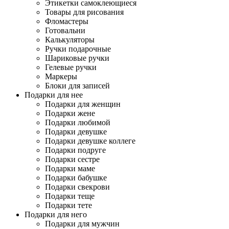
Этикетки самоклеющиеся
Товары для рисования
Фломастеры
Готовальни
Калькуляторы
Ручки подарочные
Шариковые ручки
Гелевые ручки
Маркеры
Блоки для записей
Подарки для нее
Подарки для женщин
Подарки жене
Подарки любимой
Подарки девушке
Подарки девушке коллеге
Подарки подруге
Подарки сестре
Подарки маме
Подарки бабушке
Подарки свекрови
Подарки теще
Подарки тете
Подарки для него
Подарки для мужчин