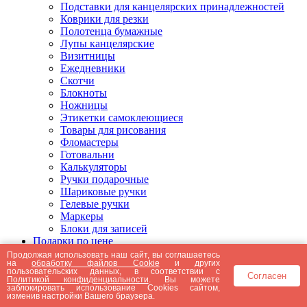
Подставки для канцелярских принадлежностей
Коврики для резки
Полотенца бумажные
Лупы канцелярские
Визитницы
Ежедневники
Скотчи
Блокноты
Ножницы
Этикетки самоклеющиеся
Товары для рисования
Фломастеры
Готовальни
Калькуляторы
Ручки подарочные
Шариковые ручки
Гелевые ручки
Маркеры
Блоки для записей
Подарки по цене
Подарки от 5000 рублей
Продолжая использовать наш сайт, вы соглашаетесь
на
обработку файлов Cookie
и других
Подарки до 5000 рублей
пользовательских данных, в соответствии с
Согласен
Подарки до 3000 рублей
Политикой конфиденциальности
. Вы можете
заблокировать использование Cookies сайтом,
Подарки до 2000 рублей
изменив настройки Вашего браузера.
Подарки до 1000 рублей