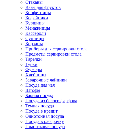
Стаканы
Вазы для фруктов
Конфетницы
Кофейники
Кувшины
Менажницы
Кассероли
Супницы
Корзины
Приборы для сервировки стола
Предметы сервировки стола
Тарелки
Турки
Фужеры
Хлебницы
Заварочные чайники
Посуда для чая
Штофы
Барная посуда
Посуда из белого фарфора
Темная посуда
Посуда в кредит
Однотонная посуда
Посуда в рассрочку
Пластиковая посуда