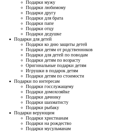
Подарки мужу
Подарки любимому
Подарки другу
Подарки для брата
Подарки папе
Подарки отцу
Подарки дедушке
Подарки для детей
Подарки ко дню защиты детей
Подарки детям от родственников
Подарки для детей по поводам
Подарки детям по возрасту
Оригинальные подарки детям
Игрушки в подарок детям
Подарки детям по стоимости
Подарки по интересам
Подарки госслужащему
Подарки домохозяйке
Подарки дачнику
Подарки шахматисту
Подарки рыбаку
Подарки верующим
Подарки христианам
Подарки на рождество
Подарки мусульманам