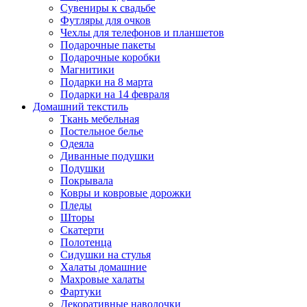
Сувениры к свадьбе
Футляры для очков
Чехлы для телефонов и планшетов
Подарочные пакеты
Подарочные коробки
Магнитики
Подарки на 8 марта
Подарки на 14 февраля
Домашний текстиль
Ткань мебельная
Постельное белье
Одеяла
Диванные подушки
Подушки
Покрывала
Ковры и ковровые дорожки
Пледы
Шторы
Скатерти
Полотенца
Сидушки на стулья
Халаты домашние
Махровые халаты
Фартуки
Декоративные наволочки