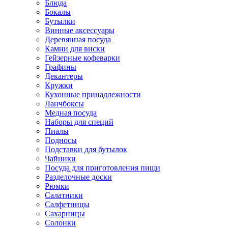
Блюда
Бокалы
Бутылки
Винные аксессуары
Деревянная посуда
Камни для виски
Гейзерные кофеварки
Графины
Декантеры
Кружки
Кухонные принадлежности
Ланчбоксы
Медная посуда
Наборы для специй
Пиалы
Подносы
Подставки для бутылок
Чайники
Посуда для приготовления пищи
Разделочные доски
Рюмки
Салатники
Салфетницы
Сахарницы
Солонки