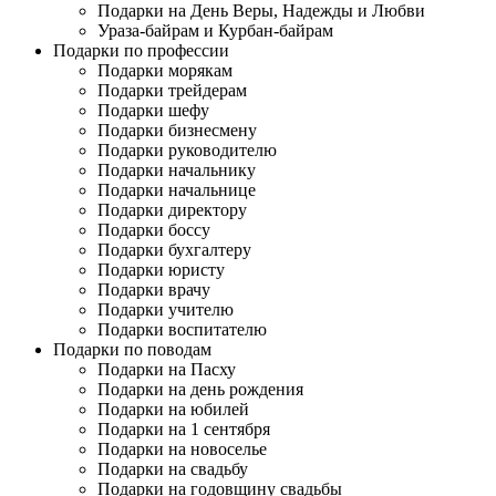
Подарки на День Веры, Надежды и Любви
Ураза-байрам и Курбан-байрам
Подарки по профессии
Подарки морякам
Подарки трейдерам
Подарки шефу
Подарки бизнесмену
Подарки руководителю
Подарки начальнику
Подарки начальнице
Подарки директору
Подарки боссу
Подарки бухгалтеру
Подарки юристу
Подарки врачу
Подарки учителю
Подарки воспитателю
Подарки по поводам
Подарки на Пасху
Подарки на день рождения
Подарки на юбилей
Подарки на 1 сентября
Подарки на новоселье
Подарки на свадьбу
Подарки на годовщину свадьбы