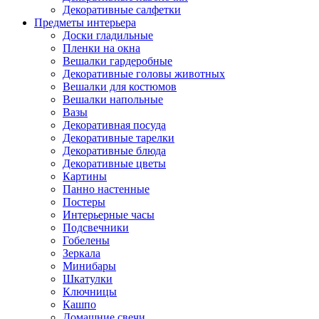
Декоративные салфетки
Предметы интерьера
Доски гладильные
Пленки на окна
Вешалки гардеробные
Декоративные головы животных
Вешалки для костюмов
Вешалки напольные
Вазы
Декоративная посуда
Декоративные тарелки
Декоративные блюда
Декоративные цветы
Картины
Панно настенные
Постеры
Интерьерные часы
Подсвечники
Гобелены
Зеркала
Минибары
Шкатулки
Ключницы
Кашпо
Домашние свечи