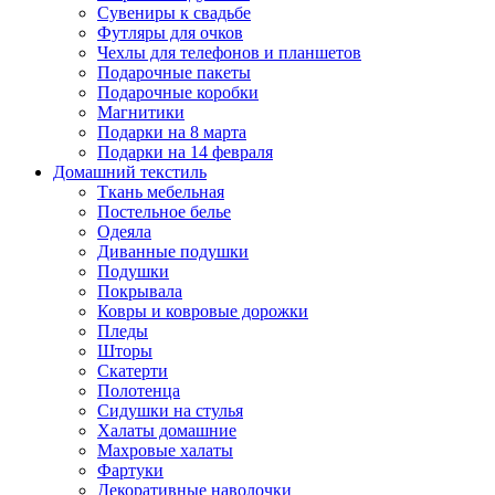
Сувениры к свадьбе
Футляры для очков
Чехлы для телефонов и планшетов
Подарочные пакеты
Подарочные коробки
Магнитики
Подарки на 8 марта
Подарки на 14 февраля
Домашний текстиль
Ткань мебельная
Постельное белье
Одеяла
Диванные подушки
Подушки
Покрывала
Ковры и ковровые дорожки
Пледы
Шторы
Скатерти
Полотенца
Сидушки на стулья
Халаты домашние
Махровые халаты
Фартуки
Декоративные наволочки