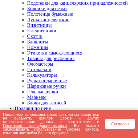
Подставки для канцелярских принадлежностей
Коврики для резки
Полотенца бумажные
Лупы канцелярские
Визитницы
Ежедневники
Скотчи
Блокноты
Ножницы
Этикетки самоклеющиеся
Товары для рисования
Фломастеры
Готовальни
Калькуляторы
Ручки подарочные
Шариковые ручки
Гелевые ручки
Маркеры
Блоки для записей
Подарки по цене
Подарки от 5000 рублей
Продолжая использовать наш сайт, вы соглашаетесь
на
обработку файлов Cookie
и других
Подарки до 5000 рублей
пользовательских данных, в соответствии с
Согласен
Подарки до 3000 рублей
Политикой конфиденциальности
. Вы можете
заблокировать использование Cookies сайтом,
Подарки до 2000 рублей
изменив настройки Вашего браузера.
Подарки до 1000 рублей