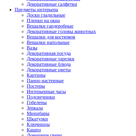
Декоративные салфетки
Предметы интерьера
Доски гладильные
Пленки на окна
Вешалки гардеробные
Декоративные головы животных
Вешалки для костюмов
Вешалки напольные
Вазы
Декоративная посуда
Декоративные тарелки
Декоративные блюда
Декоративные цветы
Картины
Панно настенные
Постеры
Интерьерные часы
Подсвечники
Гобелены
Зеркала
Минибары
Шкатулки
Ключницы
Кашпо
Домашние свечи