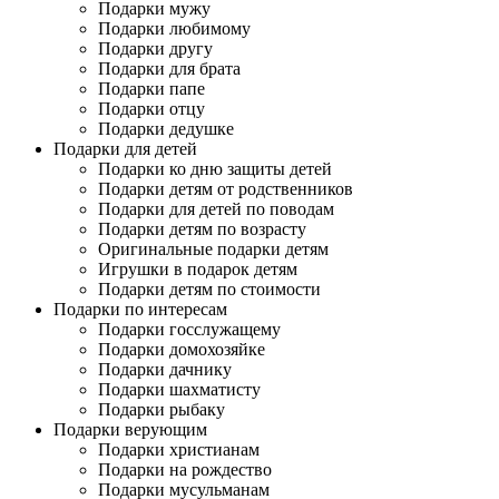
Подарки мужу
Подарки любимому
Подарки другу
Подарки для брата
Подарки папе
Подарки отцу
Подарки дедушке
Подарки для детей
Подарки ко дню защиты детей
Подарки детям от родственников
Подарки для детей по поводам
Подарки детям по возрасту
Оригинальные подарки детям
Игрушки в подарок детям
Подарки детям по стоимости
Подарки по интересам
Подарки госслужащему
Подарки домохозяйке
Подарки дачнику
Подарки шахматисту
Подарки рыбаку
Подарки верующим
Подарки христианам
Подарки на рождество
Подарки мусульманам