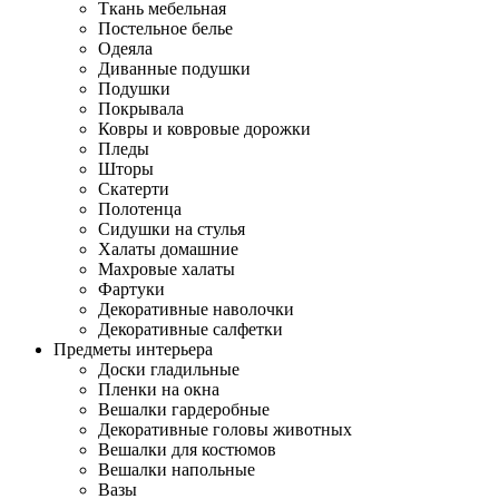
Ткань мебельная
Постельное белье
Одеяла
Диванные подушки
Подушки
Покрывала
Ковры и ковровые дорожки
Пледы
Шторы
Скатерти
Полотенца
Сидушки на стулья
Халаты домашние
Махровые халаты
Фартуки
Декоративные наволочки
Декоративные салфетки
Предметы интерьера
Доски гладильные
Пленки на окна
Вешалки гардеробные
Декоративные головы животных
Вешалки для костюмов
Вешалки напольные
Вазы