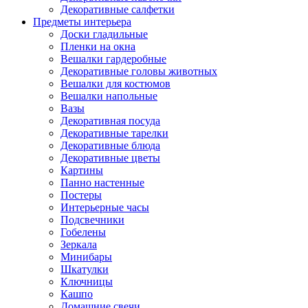
Декоративные салфетки
Предметы интерьера
Доски гладильные
Пленки на окна
Вешалки гардеробные
Декоративные головы животных
Вешалки для костюмов
Вешалки напольные
Вазы
Декоративная посуда
Декоративные тарелки
Декоративные блюда
Декоративные цветы
Картины
Панно настенные
Постеры
Интерьерные часы
Подсвечники
Гобелены
Зеркала
Минибары
Шкатулки
Ключницы
Кашпо
Домашние свечи