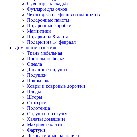
Сувениры к свадьбе
Футляры для очков
Чехлы для телефонов и планшетов
Подарочные пакеты
Подарочные коробки
Магнитики
Подарки на 8 марта
Подарки на 14 февраля
Домашний текстиль
Ткань мебельная
Постельное белье
Одеяла
Диванные подушки
Подушки
Покрывала
Ковры и ковровые дорожки
Пледы
Шторы
Скатерти
Полотенца
Сидушки на стулья
Халаты домашние
Махровые халаты
Фартуки
Декоративные наволочки