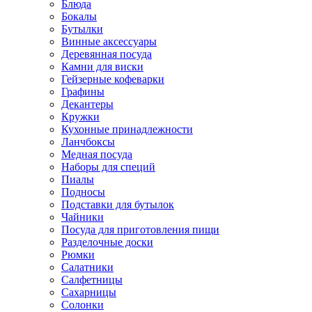
Блюда
Бокалы
Бутылки
Винные аксессуары
Деревянная посуда
Камни для виски
Гейзерные кофеварки
Графины
Декантеры
Кружки
Кухонные принадлежности
Ланчбоксы
Медная посуда
Наборы для специй
Пиалы
Подносы
Подставки для бутылок
Чайники
Посуда для приготовления пищи
Разделочные доски
Рюмки
Салатники
Салфетницы
Сахарницы
Солонки