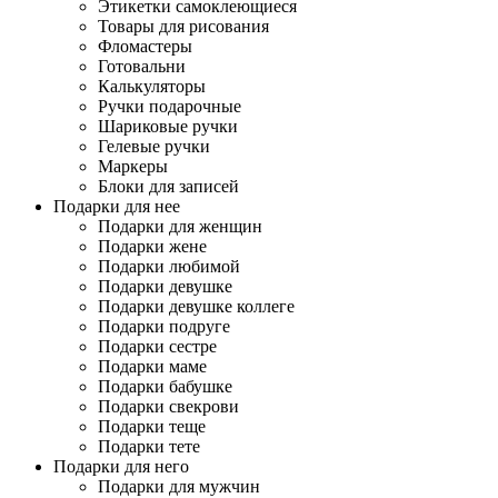
Этикетки самоклеющиеся
Товары для рисования
Фломастеры
Готовальни
Калькуляторы
Ручки подарочные
Шариковые ручки
Гелевые ручки
Маркеры
Блоки для записей
Подарки для нее
Подарки для женщин
Подарки жене
Подарки любимой
Подарки девушке
Подарки девушке коллеге
Подарки подруге
Подарки сестре
Подарки маме
Подарки бабушке
Подарки свекрови
Подарки теще
Подарки тете
Подарки для него
Подарки для мужчин