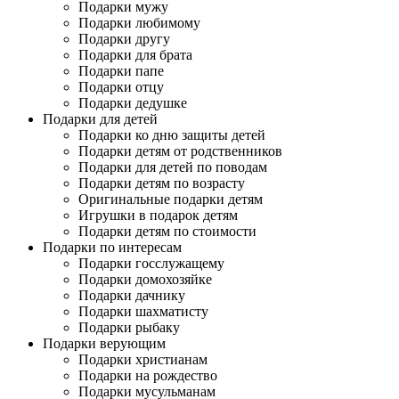
Подарки мужу
Подарки любимому
Подарки другу
Подарки для брата
Подарки папе
Подарки отцу
Подарки дедушке
Подарки для детей
Подарки ко дню защиты детей
Подарки детям от родственников
Подарки для детей по поводам
Подарки детям по возрасту
Оригинальные подарки детям
Игрушки в подарок детям
Подарки детям по стоимости
Подарки по интересам
Подарки госслужащему
Подарки домохозяйке
Подарки дачнику
Подарки шахматисту
Подарки рыбаку
Подарки верующим
Подарки христианам
Подарки на рождество
Подарки мусульманам