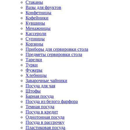
Стаканы
Вазы для фруктов
Конфетницы
Кофейники
Кувшины
Менажницы
Кассероли
Супницы
Корзины
Приборы для сервировки стола
Предметы сервировки стола
Тарелки
Турки
Фужеры
Хлебницы
Заварочные чайники
Посуда для чая
Штофы
Барная посуда
Посуда из белого фарфора
Темная посуда
Посуда в кредит
Однотонная посуда
Посуда в рассрочку
Пластиковая посуда