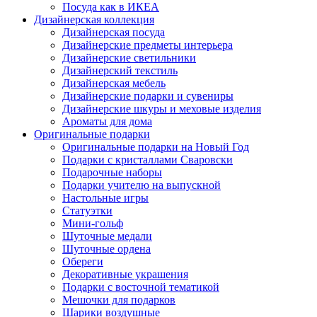
Посуда как в ИКЕА
Дизайнерская коллекция
Дизайнерская посуда
Дизайнерские предметы интерьера
Дизайнерские светильники
Дизайнерский текстиль
Дизайнерская мебель
Дизайнерские подарки и сувениры
Дизайнерские шкуры и меховые изделия
Ароматы для дома
Оригинальные подарки
Оригинальные подарки на Новый Год
Подарки с кристаллами Сваровски
Подарочные наборы
Подарки учителю на выпускной
Настольные игры
Статуэтки
Мини-гольф
Шуточные медали
Шуточные ордена
Обереги
Декоративные украшения
Подарки с восточной тематикой
Мешочки для подарков
Шарики воздушные