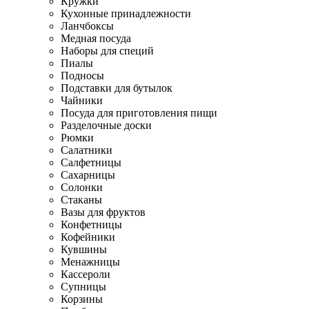
Кружки
Кухонные принадлежности
Ланчбоксы
Медная посуда
Наборы для специй
Пиалы
Подносы
Подставки для бутылок
Чайники
Посуда для приготовления пищи
Разделочные доски
Рюмки
Салатники
Салфетницы
Сахарницы
Солонки
Стаканы
Вазы для фруктов
Конфетницы
Кофейники
Кувшины
Менажницы
Кассероли
Супницы
Корзины