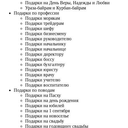
Подарки на День Веры, Надежды и Любви
Ураза-байрам и Курбан-байрам
Подарки по профессии
Подарки морякам
Подарки трейдерам
Подарки шефу
Подарки бизнесмену
Подарки руководителю
Подарки начальнику
Подарки начальнице
Подарки директору
Подарки боссу
Подарки бухгалтеру
Подарки юристу
Подарки врачу
Подарки учителю
Подарки воспитателю
Подарки по поводам
Подарки на Пасху
Подарки на день рождения
Подарки на юбилей
Подарки на 1 сентября
Подарки на новоселье
Подарки на свадьбу
Подарки на годовщину свадьбы