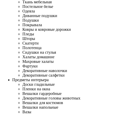
Ткань мебельная
Постельное белье
Одеяла
Диванные подушки
Подушки
Покрывала
Ковры и ковровые дорожки
Пледы
Шторы
Скатерти
Полотенца
Сидушки на стулья
Халаты домашние
Махровые халаты
Фартуки
Декоративные наволочки
Декоративные салфетки
Предметы интерьера
Доски гладильные
Пленки на окна
Вешалки гардеробные
Декоративные головы животных
Вешалки для костюмов
Вешалки напольные
Вазы