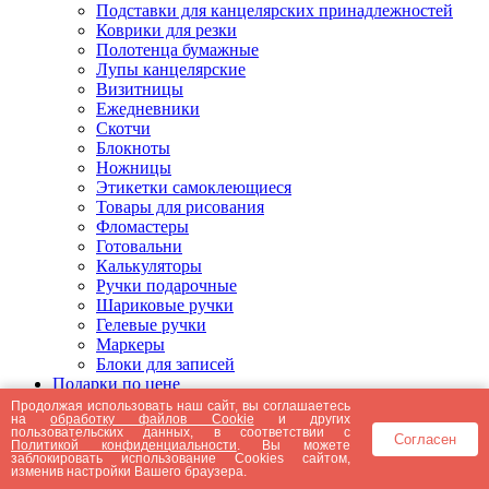
Подставки для канцелярских принадлежностей
Коврики для резки
Полотенца бумажные
Лупы канцелярские
Визитницы
Ежедневники
Скотчи
Блокноты
Ножницы
Этикетки самоклеющиеся
Товары для рисования
Фломастеры
Готовальни
Калькуляторы
Ручки подарочные
Шариковые ручки
Гелевые ручки
Маркеры
Блоки для записей
Подарки по цене
Подарки от 5000 рублей
Продолжая использовать наш сайт, вы соглашаетесь
на
обработку файлов Cookie
и других
Подарки до 5000 рублей
пользовательских данных, в соответствии с
Согласен
Подарки до 3000 рублей
Политикой конфиденциальности
. Вы можете
заблокировать использование Cookies сайтом,
Подарки до 2000 рублей
изменив настройки Вашего браузера.
Подарки до 1000 рублей