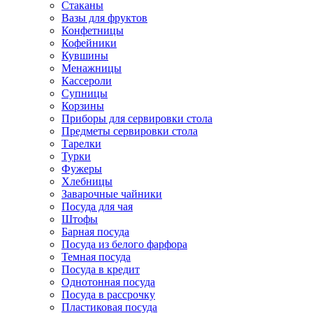
Стаканы
Вазы для фруктов
Конфетницы
Кофейники
Кувшины
Менажницы
Кассероли
Супницы
Корзины
Приборы для сервировки стола
Предметы сервировки стола
Тарелки
Турки
Фужеры
Хлебницы
Заварочные чайники
Посуда для чая
Штофы
Барная посуда
Посуда из белого фарфора
Темная посуда
Посуда в кредит
Однотонная посуда
Посуда в рассрочку
Пластиковая посуда