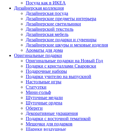
Посуда как в ИКЕА
Дизайнерская коллекция
Дизайнерская посуда
Дизайнерские предметы интерьера
Дизайнерские светильники
Дизайнерский текстиль
Дизайнерская мебель
Дизайнерские подарки и сувениры
Дизайнерские шкуры и меховые изделия
Ароматы для дома
Оригинальные подарки
Оригинальные подарки на Новый Год
Подарки с кристаллами Сваровски
Подарочные наборы
Подарки учителю на выпускной
Настольные игры
Статуэтки
Мини-гольф
Шуточные медали
Шуточные ордена
Обереги
Декоративные украшения
Подарки с восточной тематикой
Мешочки для подарков
Шарики воздушные