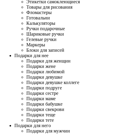
Этикетки самоклеющиеся
Товары для рисования
Фломастеры
Готовальни
Калькуляторы
Ручки подарочные
Шариковые ручки
Гелевые ручки
Маркеры
Блоки для записей
Подарки для нее
Подарки для женщин
Подарки жене
Подарки любимой
Подарки девушке
Подарки девушке коллеге
Подарки подруге
Подарки сестре
Подарки маме
Подарки бабушке
Подарки свекрови
Подарки теще
Подарки тете
Подарки для него
Подарки для мужчин