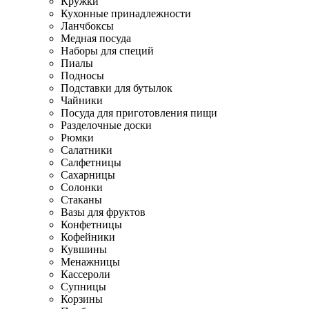
Кружки
Кухонные принадлежности
Ланчбоксы
Медная посуда
Наборы для специй
Пиалы
Подносы
Подставки для бутылок
Чайники
Посуда для приготовления пищи
Разделочные доски
Рюмки
Салатники
Салфетницы
Сахарницы
Солонки
Стаканы
Вазы для фруктов
Конфетницы
Кофейники
Кувшины
Менажницы
Кассероли
Супницы
Корзины