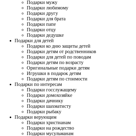
Подарки мужу
Подарки любимому
Подарки другу
Подарки для брата
Подарки папе
Подарки отцу
Подарки дедушке
Подарки для детей
Подарки ко дню защиты детей
Подарки детям от родственников
Подарки для детей по поводам
Подарки детям по возрасту
Оригинальные подарки детям
Игрушки в подарок детям
Подарки детям по стоимости
Подарки по интересам
Подарки госслужащему
Подарки домохозяйке
Подарки дачнику
Подарки шахматисту
Подарки рыбаку
Подарки верующим
Подарки христианам
Подарки на рождество
Подарки мусульманам