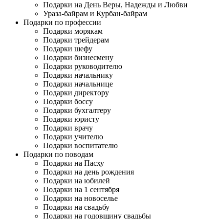
Подарки на День Веры, Надежды и Любви
Ураза-байрам и Курбан-байрам
Подарки по профессии
Подарки морякам
Подарки трейдерам
Подарки шефу
Подарки бизнесмену
Подарки руководителю
Подарки начальнику
Подарки начальнице
Подарки директору
Подарки боссу
Подарки бухгалтеру
Подарки юристу
Подарки врачу
Подарки учителю
Подарки воспитателю
Подарки по поводам
Подарки на Пасху
Подарки на день рождения
Подарки на юбилей
Подарки на 1 сентября
Подарки на новоселье
Подарки на свадьбу
Подарки на годовщину свадьбы