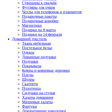
Сувениры к свадьбе
Футляры для очков
Чехлы для телефонов и планшетов
Подарочные пакеты
Подарочные коробки
Магнитики
Подарки на 8 марта
Подарки на 14 февраля
Домашний текстиль
Ткань мебельная
Постельное белье
Одеяла
Диванные подушки
Подушки
Покрывала
Ковры и ковровые дорожки
Пледы
Шторы
Скатерти
Полотенца
Сидушки на стулья
Халаты домашние
Махровые халаты
Фартуки
Декоративные наволочки