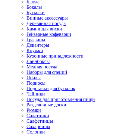
Блюда
Бокалы
Бутылки
Винные аксессуары
Деревянная посуда
Камни для виски
Гейзерные кофеварки
Графины
Декантеры
Кружки
Кухонные принадлежности
Ланчбоксы
Медная посуда
Наборы для специй
Пиалы
Подносы
Подставки для бутылок
Чайники
Посуда для приготовления пищи
Разделочные доски
Рюмки
Салатники
Салфетницы
Сахарницы
Солонки