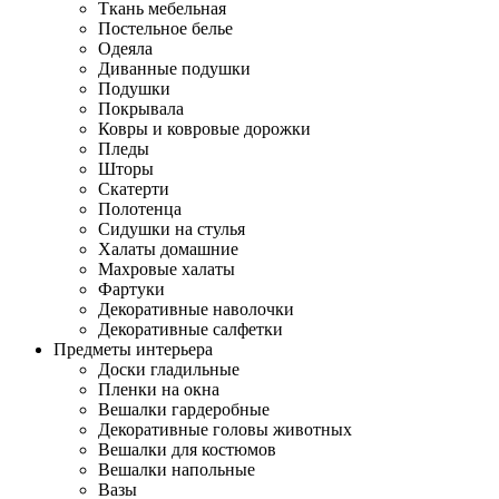
Ткань мебельная
Постельное белье
Одеяла
Диванные подушки
Подушки
Покрывала
Ковры и ковровые дорожки
Пледы
Шторы
Скатерти
Полотенца
Сидушки на стулья
Халаты домашние
Махровые халаты
Фартуки
Декоративные наволочки
Декоративные салфетки
Предметы интерьера
Доски гладильные
Пленки на окна
Вешалки гардеробные
Декоративные головы животных
Вешалки для костюмов
Вешалки напольные
Вазы