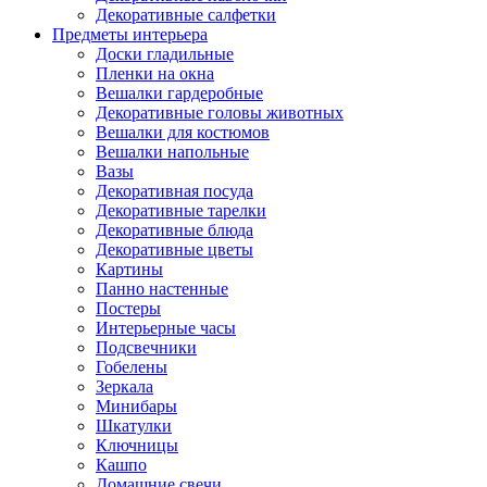
Декоративные салфетки
Предметы интерьера
Доски гладильные
Пленки на окна
Вешалки гардеробные
Декоративные головы животных
Вешалки для костюмов
Вешалки напольные
Вазы
Декоративная посуда
Декоративные тарелки
Декоративные блюда
Декоративные цветы
Картины
Панно настенные
Постеры
Интерьерные часы
Подсвечники
Гобелены
Зеркала
Минибары
Шкатулки
Ключницы
Кашпо
Домашние свечи