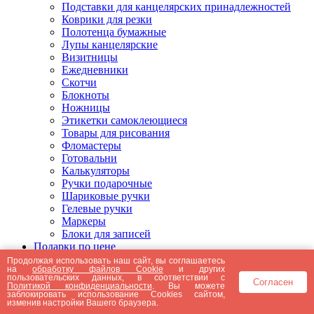
Подставки для канцелярских принадлежностей
Коврики для резки
Полотенца бумажные
Лупы канцелярские
Визитницы
Ежедневники
Скотчи
Блокноты
Ножницы
Этикетки самоклеющиеся
Товары для рисования
Фломастеры
Готовальни
Калькуляторы
Ручки подарочные
Шариковые ручки
Гелевые ручки
Маркеры
Блоки для записей
Подарки по цене
Подарки от 5000 рублей
Продолжая использовать наш сайт, вы соглашаетесь
на
обработку файлов Cookie
и других
Подарки до 5000 рублей
пользовательских данных, в соответствии с
Согласен
Подарки до 3000 рублей
Политикой конфиденциальности
. Вы можете
заблокировать использование Cookies сайтом,
Подарки до 2000 рублей
изменив настройки Вашего браузера.
Подарки до 1000 рублей