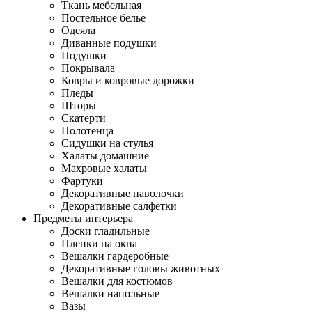
Ткань мебельная
Постельное белье
Одеяла
Диванные подушки
Подушки
Покрывала
Ковры и ковровые дорожки
Пледы
Шторы
Скатерти
Полотенца
Сидушки на стулья
Халаты домашние
Махровые халаты
Фартуки
Декоративные наволочки
Декоративные салфетки
Предметы интерьера
Доски гладильные
Пленки на окна
Вешалки гардеробные
Декоративные головы животных
Вешалки для костюмов
Вешалки напольные
Вазы