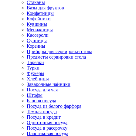
Стаканы
Вазы для фруктов
Конфетницы
Кофейники
Кувшины
Менажницы
Кассероли
Супницы
Корзины
Приборы для сервировки стола
Предметы сервировки стола
Тарелки
Турки
Фужеры
Хлебницы
Заварочные чайники
Посуда для чая
Штофы
Барная посуда
Посуда из белого фарфора
Темная посуда
Посуда в кредит
Однотонная посуда
Посуда в рассрочку
Пластиковая посуда