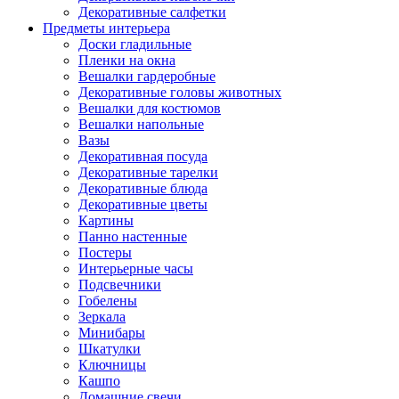
Декоративные салфетки
Предметы интерьера
Доски гладильные
Пленки на окна
Вешалки гардеробные
Декоративные головы животных
Вешалки для костюмов
Вешалки напольные
Вазы
Декоративная посуда
Декоративные тарелки
Декоративные блюда
Декоративные цветы
Картины
Панно настенные
Постеры
Интерьерные часы
Подсвечники
Гобелены
Зеркала
Минибары
Шкатулки
Ключницы
Кашпо
Домашние свечи