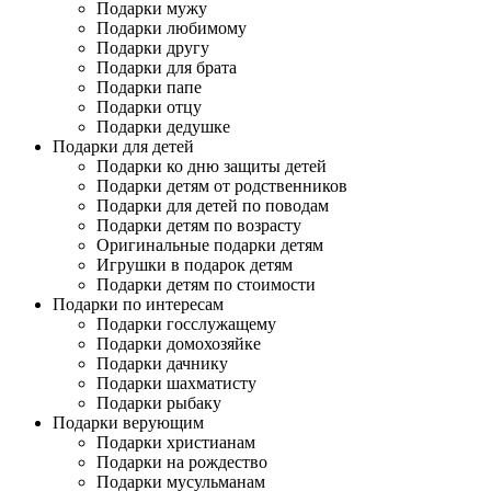
Подарки мужу
Подарки любимому
Подарки другу
Подарки для брата
Подарки папе
Подарки отцу
Подарки дедушке
Подарки для детей
Подарки ко дню защиты детей
Подарки детям от родственников
Подарки для детей по поводам
Подарки детям по возрасту
Оригинальные подарки детям
Игрушки в подарок детям
Подарки детям по стоимости
Подарки по интересам
Подарки госслужащему
Подарки домохозяйке
Подарки дачнику
Подарки шахматисту
Подарки рыбаку
Подарки верующим
Подарки христианам
Подарки на рождество
Подарки мусульманам