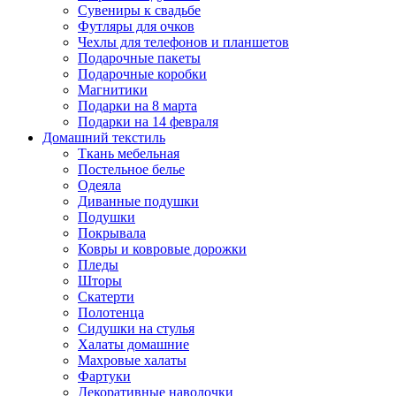
Сувениры к свадьбе
Футляры для очков
Чехлы для телефонов и планшетов
Подарочные пакеты
Подарочные коробки
Магнитики
Подарки на 8 марта
Подарки на 14 февраля
Домашний текстиль
Ткань мебельная
Постельное белье
Одеяла
Диванные подушки
Подушки
Покрывала
Ковры и ковровые дорожки
Пледы
Шторы
Скатерти
Полотенца
Сидушки на стулья
Халаты домашние
Махровые халаты
Фартуки
Декоративные наволочки