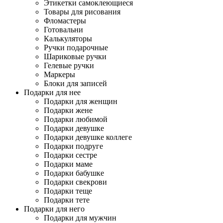
Этикетки самоклеющиеся
Товары для рисования
Фломастеры
Готовальни
Калькуляторы
Ручки подарочные
Шариковые ручки
Гелевые ручки
Маркеры
Блоки для записей
Подарки для нее
Подарки для женщин
Подарки жене
Подарки любимой
Подарки девушке
Подарки девушке коллеге
Подарки подруге
Подарки сестре
Подарки маме
Подарки бабушке
Подарки свекрови
Подарки теще
Подарки тете
Подарки для него
Подарки для мужчин