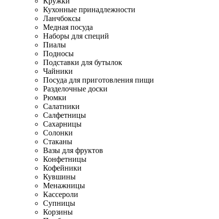
Кружки
Кухонные принадлежности
Ланчбоксы
Медная посуда
Наборы для специй
Пиалы
Подносы
Подставки для бутылок
Чайники
Посуда для приготовления пищи
Разделочные доски
Рюмки
Салатники
Салфетницы
Сахарницы
Солонки
Стаканы
Вазы для фруктов
Конфетницы
Кофейники
Кувшины
Менажницы
Кассероли
Супницы
Корзины