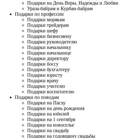
Подарки на День Веры, Надежды и Любви
Ураза-байрам и Курбан-байрам
Подарки по профессии
Подарки морякам
Подарки трейдерам
Подарки шефу
Подарки бизнесмену
Подарки руководителю
Подарки начальнику
Подарки начальнице
Подарки директору
Подарки боссу
Подарки бухгалтеру
Подарки юристу
Подарки врачу
Подарки учителю
Подарки воспитателю
Подарки по поводам
Подарки на Пасху
Подарки на день рождения
Подарки на юбилей
Подарки на 1 сентября
Подарки на новоселье
Подарки на свадьбу
Подарки на годовщину свадьбы