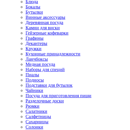
Блюда
Бокалы
Бутылки
Винные аксессуары
Деревянная посуда
Камни для виски
Гейзерные кофеварки
Графины
Декантеры
Кружки
Кухонные принадлежности
Ланчбоксы
Медная посуда
Наборы для специй
Пиалы
Подносы
Подставки для бутылок
Чайники
Посуда для приготовления пищи
Разделочные доски
Рюмки
Салатники
Салфетницы
Сахарницы
Солонки