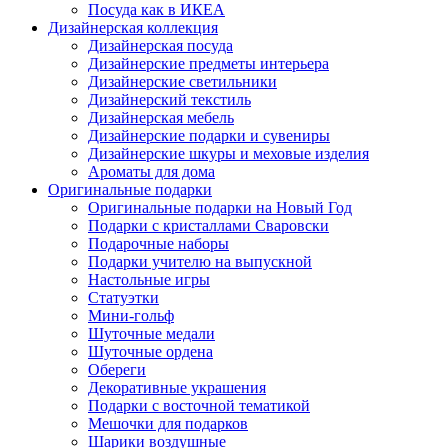
Посуда как в ИКЕА
Дизайнерская коллекция
Дизайнерская посуда
Дизайнерские предметы интерьера
Дизайнерские светильники
Дизайнерский текстиль
Дизайнерская мебель
Дизайнерские подарки и сувениры
Дизайнерские шкуры и меховые изделия
Ароматы для дома
Оригинальные подарки
Оригинальные подарки на Новый Год
Подарки с кристаллами Сваровски
Подарочные наборы
Подарки учителю на выпускной
Настольные игры
Статуэтки
Мини-гольф
Шуточные медали
Шуточные ордена
Обереги
Декоративные украшения
Подарки с восточной тематикой
Мешочки для подарков
Шарики воздушные