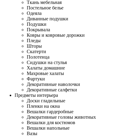
Ткань мебельная
Постельное белье
Одеяла
Диванные подушки
Подушки
Покрывала
Ковры и ковровые дорожки
Пледы
Шторы
Скатерти
Полотенца
Сидушки на стулья
Халаты домашние
Махровые халаты
Фартуки
Декоративные наволочки
Декоративные салфетки
Предметы интерьера
Доски гладильные
Пленки на окна
Вешалки гардеробные
Декоративные головы животных
Вешалки для костюмов
Вешалки напольные
Вазы