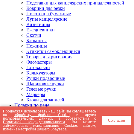
Подставки для канцелярских принадлежностей
Коврики для резки
Полотенца бумажные
Лупы канцелярские
Визитницы
Ежедневники
Скотчи
Блокноты
Ножницы
Этикетки самоклеющиеся
Товары для рисования
Фломастеры
Готовальни
Калькуляторы
Ручки подарочные
Шариковые ручки
Гелевые ручки
Маркеры
Блоки для записей
Подарки по цене
Подарки от 5000 рублей
Продолжая использовать наш сайт, вы соглашаетесь
на
обработку файлов Cookie
и других
Подарки до 5000 рублей
пользовательских данных, в соответствии с
Согласен
Подарки до 3000 рублей
Политикой конфиденциальности
. Вы можете
заблокировать использование Cookies сайтом,
Подарки до 2000 рублей
изменив настройки Вашего браузера.
Подарки до 1000 рублей