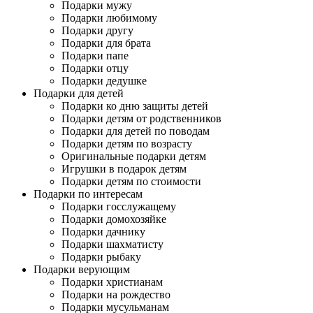
Подарки мужу
Подарки любимому
Подарки другу
Подарки для брата
Подарки папе
Подарки отцу
Подарки дедушке
Подарки для детей
Подарки ко дню защиты детей
Подарки детям от родственников
Подарки для детей по поводам
Подарки детям по возрасту
Оригинальные подарки детям
Игрушки в подарок детям
Подарки детям по стоимости
Подарки по интересам
Подарки госслужащему
Подарки домохозяйке
Подарки дачнику
Подарки шахматисту
Подарки рыбаку
Подарки верующим
Подарки христианам
Подарки на рождество
Подарки мусульманам