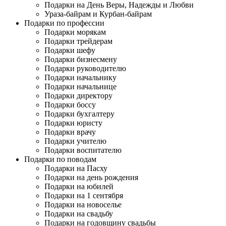
Подарки на День Веры, Надежды и Любви
Ураза-байрам и Курбан-байрам
Подарки по профессии
Подарки морякам
Подарки трейдерам
Подарки шефу
Подарки бизнесмену
Подарки руководителю
Подарки начальнику
Подарки начальнице
Подарки директору
Подарки боссу
Подарки бухгалтеру
Подарки юристу
Подарки врачу
Подарки учителю
Подарки воспитателю
Подарки по поводам
Подарки на Пасху
Подарки на день рождения
Подарки на юбилей
Подарки на 1 сентября
Подарки на новоселье
Подарки на свадьбу
Подарки на годовщину свадьбы