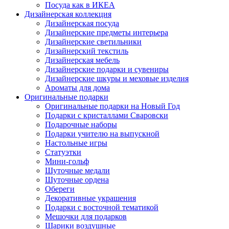
Посуда как в ИКЕА
Дизайнерская коллекция
Дизайнерская посуда
Дизайнерские предметы интерьера
Дизайнерские светильники
Дизайнерский текстиль
Дизайнерская мебель
Дизайнерские подарки и сувениры
Дизайнерские шкуры и меховые изделия
Ароматы для дома
Оригинальные подарки
Оригинальные подарки на Новый Год
Подарки с кристаллами Сваровски
Подарочные наборы
Подарки учителю на выпускной
Настольные игры
Статуэтки
Мини-гольф
Шуточные медали
Шуточные ордена
Обереги
Декоративные украшения
Подарки с восточной тематикой
Мешочки для подарков
Шарики воздушные