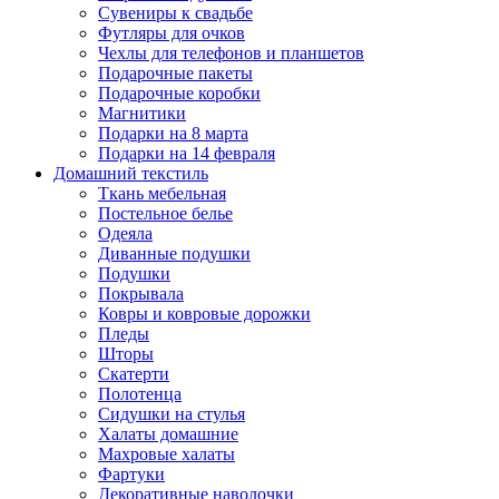
Сувениры к свадьбе
Футляры для очков
Чехлы для телефонов и планшетов
Подарочные пакеты
Подарочные коробки
Магнитики
Подарки на 8 марта
Подарки на 14 февраля
Домашний текстиль
Ткань мебельная
Постельное белье
Одеяла
Диванные подушки
Подушки
Покрывала
Ковры и ковровые дорожки
Пледы
Шторы
Скатерти
Полотенца
Сидушки на стулья
Халаты домашние
Махровые халаты
Фартуки
Декоративные наволочки