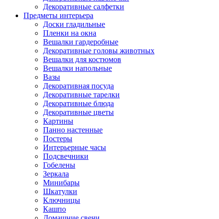
Декоративные салфетки
Предметы интерьера
Доски гладильные
Пленки на окна
Вешалки гардеробные
Декоративные головы животных
Вешалки для костюмов
Вешалки напольные
Вазы
Декоративная посуда
Декоративные тарелки
Декоративные блюда
Декоративные цветы
Картины
Панно настенные
Постеры
Интерьерные часы
Подсвечники
Гобелены
Зеркала
Минибары
Шкатулки
Ключницы
Кашпо
Домашние свечи