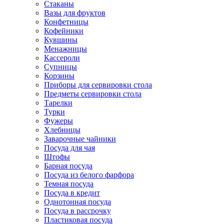
Стаканы
Вазы для фруктов
Конфетницы
Кофейники
Кувшины
Менажницы
Кассероли
Супницы
Корзины
Приборы для сервировки стола
Предметы сервировки стола
Тарелки
Турки
Фужеры
Хлебницы
Заварочные чайники
Посуда для чая
Штофы
Барная посуда
Посуда из белого фарфора
Темная посуда
Посуда в кредит
Однотонная посуда
Посуда в рассрочку
Пластиковая посуда