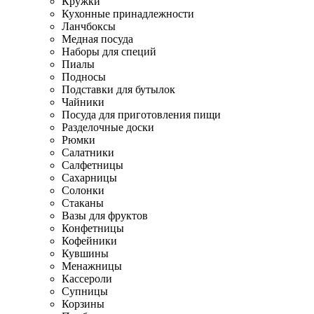
Кружки
Кухонные принадлежности
Ланчбоксы
Медная посуда
Наборы для специй
Пиалы
Подносы
Подставки для бутылок
Чайники
Посуда для приготовления пищи
Разделочные доски
Рюмки
Салатники
Салфетницы
Сахарницы
Солонки
Стаканы
Вазы для фруктов
Конфетницы
Кофейники
Кувшины
Менажницы
Кассероли
Супницы
Корзины