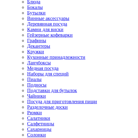
Блюда
Бокалы
Бутылки
Винные аксессуары
Деревянная посуда
Камни для виски
Гейзерные кофеварки
Графины
Декантеры
Кружки
Кухонные принадлежности
Ланчбоксы
Медная посуда
Наборы для специй
Пиалы
Подносы
Подставки для бутылок
Чайники
Посуда для приготовления пищи
Разделочные доски
Рюмки
Салатники
Салфетницы
Сахарницы
Солонки