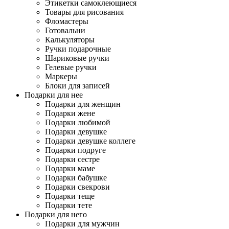
Этикетки самоклеющиеся
Товары для рисования
Фломастеры
Готовальни
Калькуляторы
Ручки подарочные
Шариковые ручки
Гелевые ручки
Маркеры
Блоки для записей
Подарки для нее
Подарки для женщин
Подарки жене
Подарки любимой
Подарки девушке
Подарки девушке коллеге
Подарки подруге
Подарки сестре
Подарки маме
Подарки бабушке
Подарки свекрови
Подарки теще
Подарки тете
Подарки для него
Подарки для мужчин