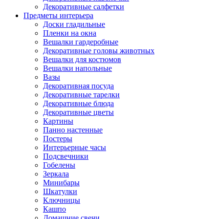
Декоративные салфетки
Предметы интерьера
Доски гладильные
Пленки на окна
Вешалки гардеробные
Декоративные головы животных
Вешалки для костюмов
Вешалки напольные
Вазы
Декоративная посуда
Декоративные тарелки
Декоративные блюда
Декоративные цветы
Картины
Панно настенные
Постеры
Интерьерные часы
Подсвечники
Гобелены
Зеркала
Минибары
Шкатулки
Ключницы
Кашпо
Домашние свечи