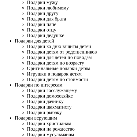
Подарки мужу
Подарки любимому
Подарки другу
Подарки для брата
Подарки папе
Подарки отцу
Подарки дедушке
Подарки для детей
Подарки ко дню защиты детей
Подарки детям от родственников
Подарки для детей по поводам
Подарки детям по возрасту
Оригинальные подарки детям
Игрушки в подарок детям
Подарки детям по стоимости
Подарки по интересам
Подарки госслужащему
Подарки домохозяйке
Подарки дачнику
Подарки шахматисту
Подарки рыбаку
Подарки верующим
Подарки христианам
Подарки на рождество
Подарки мусульманам