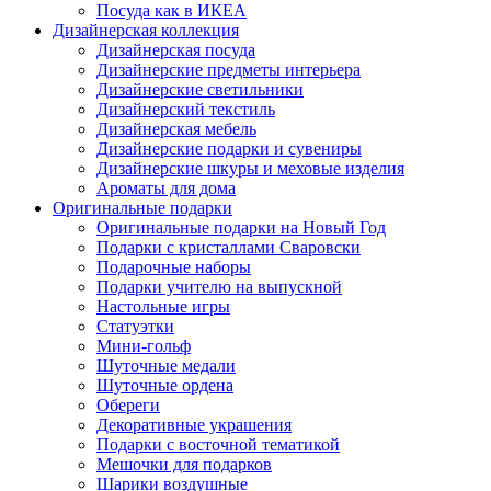
Посуда как в ИКЕА
Дизайнерская коллекция
Дизайнерская посуда
Дизайнерские предметы интерьера
Дизайнерские светильники
Дизайнерский текстиль
Дизайнерская мебель
Дизайнерские подарки и сувениры
Дизайнерские шкуры и меховые изделия
Ароматы для дома
Оригинальные подарки
Оригинальные подарки на Новый Год
Подарки с кристаллами Сваровски
Подарочные наборы
Подарки учителю на выпускной
Настольные игры
Статуэтки
Мини-гольф
Шуточные медали
Шуточные ордена
Обереги
Декоративные украшения
Подарки с восточной тематикой
Мешочки для подарков
Шарики воздушные