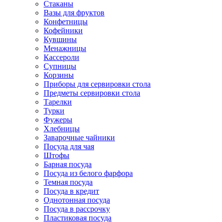
Стаканы
Вазы для фруктов
Конфетницы
Кофейники
Кувшины
Менажницы
Кассероли
Супницы
Корзины
Приборы для сервировки стола
Предметы сервировки стола
Тарелки
Турки
Фужеры
Хлебницы
Заварочные чайники
Посуда для чая
Штофы
Барная посуда
Посуда из белого фарфора
Темная посуда
Посуда в кредит
Однотонная посуда
Посуда в рассрочку
Пластиковая посуда