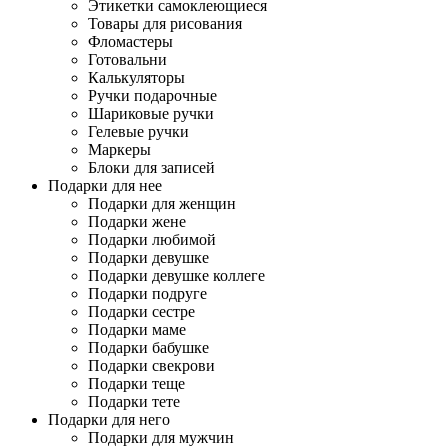
Этикетки самоклеющиеся
Товары для рисования
Фломастеры
Готовальни
Калькуляторы
Ручки подарочные
Шариковые ручки
Гелевые ручки
Маркеры
Блоки для записей
Подарки для нее
Подарки для женщин
Подарки жене
Подарки любимой
Подарки девушке
Подарки девушке коллеге
Подарки подруге
Подарки сестре
Подарки маме
Подарки бабушке
Подарки свекрови
Подарки теще
Подарки тете
Подарки для него
Подарки для мужчин