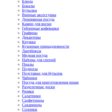
Блюда
Бокалы
Бутылки
Винные аксессуары
Деревянная посуда
Камни для виски
Гейзерные кофеварки
Графины
Декантеры
Кружки
Кухонные принадлежности
Ланчбоксы
Медная посуда
Наборы для специй
Пиалы
Подносы
Подставки для бутылок
Чайники
Посуда для приготовления пищи
Разделочные доски
Рюмки
Салатники
Салфетницы
Сахарницы
Солонки