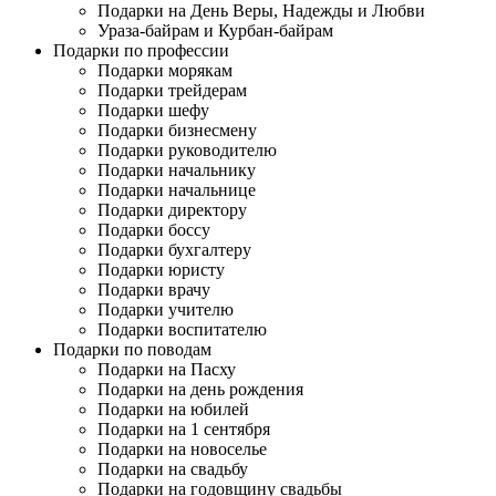
Подарки на День Веры, Надежды и Любви
Ураза-байрам и Курбан-байрам
Подарки по профессии
Подарки морякам
Подарки трейдерам
Подарки шефу
Подарки бизнесмену
Подарки руководителю
Подарки начальнику
Подарки начальнице
Подарки директору
Подарки боссу
Подарки бухгалтеру
Подарки юристу
Подарки врачу
Подарки учителю
Подарки воспитателю
Подарки по поводам
Подарки на Пасху
Подарки на день рождения
Подарки на юбилей
Подарки на 1 сентября
Подарки на новоселье
Подарки на свадьбу
Подарки на годовщину свадьбы