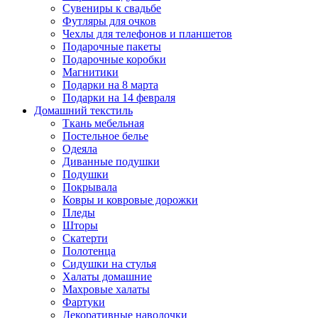
Сувениры к свадьбе
Футляры для очков
Чехлы для телефонов и планшетов
Подарочные пакеты
Подарочные коробки
Магнитики
Подарки на 8 марта
Подарки на 14 февраля
Домашний текстиль
Ткань мебельная
Постельное белье
Одеяла
Диванные подушки
Подушки
Покрывала
Ковры и ковровые дорожки
Пледы
Шторы
Скатерти
Полотенца
Сидушки на стулья
Халаты домашние
Махровые халаты
Фартуки
Декоративные наволочки