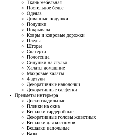
Ткань мебельная
Постельное белье
Одеяла
Диванные подушки
Подушки
Покрывала
Ковры и ковровые дорожки
Пледы
Шторы
Скатерти
Полотенца
Сидушки на стулья
Халаты домашние
Махровые халаты
Фартуки
Декоративные наволочки
Декоративные салфетки
Предметы интерьера
Доски гладильные
Пленки на окна
Вешалки гардеробные
Декоративные головы животных
Вешалки для костюмов
Вешалки напольные
Вазы