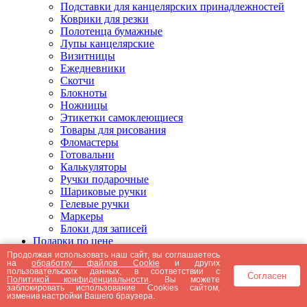
Подставки для канцелярских принадлежностей
Коврики для резки
Полотенца бумажные
Лупы канцелярские
Визитницы
Ежедневники
Скотчи
Блокноты
Ножницы
Этикетки самоклеющиеся
Товары для рисования
Фломастеры
Готовальни
Калькуляторы
Ручки подарочные
Шариковые ручки
Гелевые ручки
Маркеры
Блоки для записей
Подарки по цене
Подарки от 5000 рублей
Продолжая использовать наш сайт, вы соглашаетесь
на
обработку файлов Cookie
и других
Подарки до 5000 рублей
пользовательских данных, в соответствии с
Согласен
Подарки до 3000 рублей
Политикой конфиденциальности
. Вы можете
заблокировать использование Cookies сайтом,
Подарки до 2000 рублей
изменив настройки Вашего браузера.
Подарки до 1000 рублей