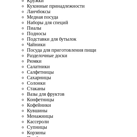
Кружки
Кухонные принадлежности
Ланчбоксы
Медная посуда
Наборы для специй
Пиалы
Подносы
Подставки для бутылок
Чайники
Посуда для приготовления пищи
Разделочные доски
Рюмки
Салатники
Салфетницы
Сахарницы
Солонки
Стаканы
Вазы для фруктов
Конфетницы
Кофейники
Кувшины
Менажницы
Кассероли
Супницы
Корзины