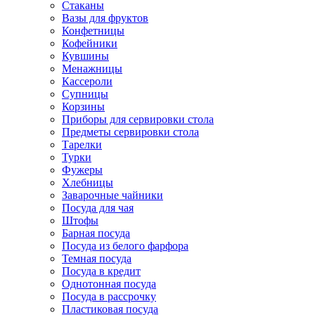
Стаканы
Вазы для фруктов
Конфетницы
Кофейники
Кувшины
Менажницы
Кассероли
Супницы
Корзины
Приборы для сервировки стола
Предметы сервировки стола
Тарелки
Турки
Фужеры
Хлебницы
Заварочные чайники
Посуда для чая
Штофы
Барная посуда
Посуда из белого фарфора
Темная посуда
Посуда в кредит
Однотонная посуда
Посуда в рассрочку
Пластиковая посуда