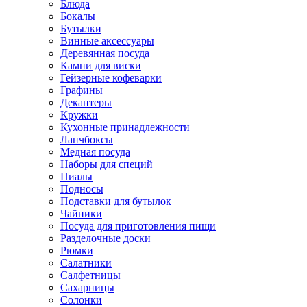
Блюда
Бокалы
Бутылки
Винные аксессуары
Деревянная посуда
Камни для виски
Гейзерные кофеварки
Графины
Декантеры
Кружки
Кухонные принадлежности
Ланчбоксы
Медная посуда
Наборы для специй
Пиалы
Подносы
Подставки для бутылок
Чайники
Посуда для приготовления пищи
Разделочные доски
Рюмки
Салатники
Салфетницы
Сахарницы
Солонки