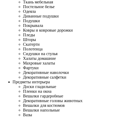
Ткань мебельная
Постельное белье
Одеяла
Диванные подушки
Подушки
Покрывала
Ковры и ковровые дорожки
Пледы
Шторы
Скатерти
Полотенца
Сидушки на стулья
Халаты домашние
Махровые халаты
Фартуки
Декоративные наволочки
Декоративные салфетки
Предметы интерьера
Доски гладильные
Пленки на окна
Вешалки гардеробные
Декоративные головы животных
Вешалки для костюмов
Вешалки напольные
Вазы