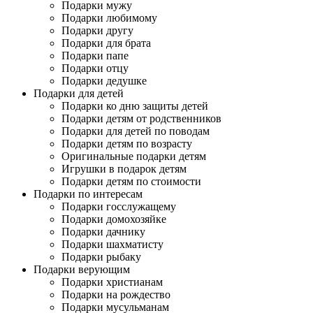
Подарки мужу
Подарки любимому
Подарки другу
Подарки для брата
Подарки папе
Подарки отцу
Подарки дедушке
Подарки для детей
Подарки ко дню защиты детей
Подарки детям от родственников
Подарки для детей по поводам
Подарки детям по возрасту
Оригинальные подарки детям
Игрушки в подарок детям
Подарки детям по стоимости
Подарки по интересам
Подарки госслужащему
Подарки домохозяйке
Подарки дачнику
Подарки шахматисту
Подарки рыбаку
Подарки верующим
Подарки христианам
Подарки на рождество
Подарки мусульманам