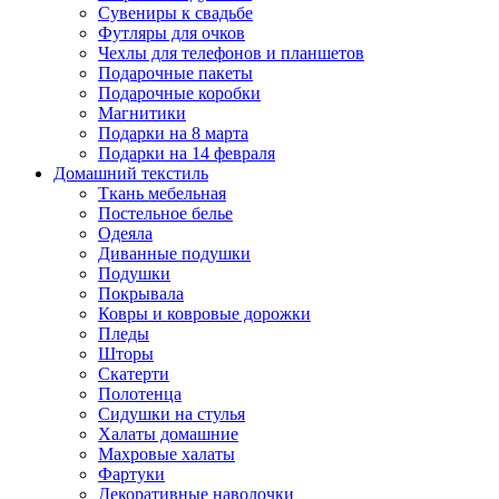
Сувениры к свадьбе
Футляры для очков
Чехлы для телефонов и планшетов
Подарочные пакеты
Подарочные коробки
Магнитики
Подарки на 8 марта
Подарки на 14 февраля
Домашний текстиль
Ткань мебельная
Постельное белье
Одеяла
Диванные подушки
Подушки
Покрывала
Ковры и ковровые дорожки
Пледы
Шторы
Скатерти
Полотенца
Сидушки на стулья
Халаты домашние
Махровые халаты
Фартуки
Декоративные наволочки