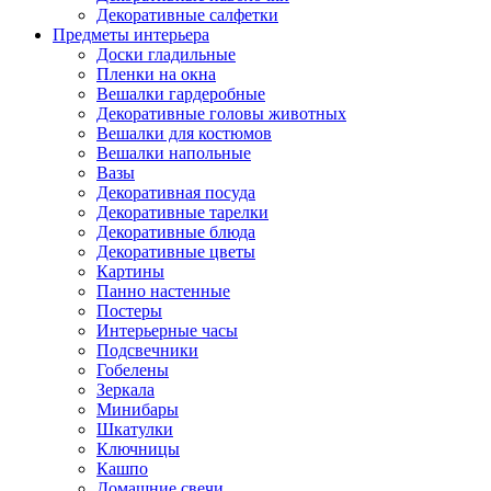
Декоративные салфетки
Предметы интерьера
Доски гладильные
Пленки на окна
Вешалки гардеробные
Декоративные головы животных
Вешалки для костюмов
Вешалки напольные
Вазы
Декоративная посуда
Декоративные тарелки
Декоративные блюда
Декоративные цветы
Картины
Панно настенные
Постеры
Интерьерные часы
Подсвечники
Гобелены
Зеркала
Минибары
Шкатулки
Ключницы
Кашпо
Домашние свечи