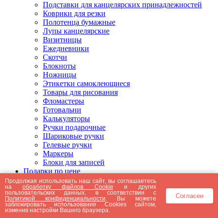
Подставки для канцелярских принадлежностей
Коврики для резки
Полотенца бумажные
Лупы канцелярские
Визитницы
Ежедневники
Скотчи
Блокноты
Ножницы
Этикетки самоклеющиеся
Товары для рисования
Фломастеры
Готовальни
Калькуляторы
Ручки подарочные
Шариковые ручки
Гелевые ручки
Маркеры
Блоки для записей
Подарки по цене
Подарки от 5000 рублей
Продолжая использовать наш сайт, вы соглашаетесь
на
обработку файлов Cookie
и других
Подарки до 5000 рублей
пользовательских данных, в соответствии с
Согласен
Подарки до 3000 рублей
Политикой конфиденциальности
. Вы можете
заблокировать использование Cookies сайтом,
Подарки до 2000 рублей
изменив настройки Вашего браузера.
Подарки до 1000 рублей