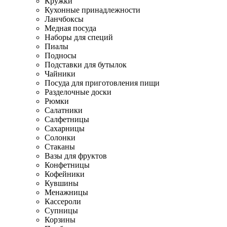
Кружки
Кухонные принадлежности
Ланчбоксы
Медная посуда
Наборы для специй
Пиалы
Подносы
Подставки для бутылок
Чайники
Посуда для приготовления пищи
Разделочные доски
Рюмки
Салатники
Салфетницы
Сахарницы
Солонки
Стаканы
Вазы для фруктов
Конфетницы
Кофейники
Кувшины
Менажницы
Кассероли
Супницы
Корзины