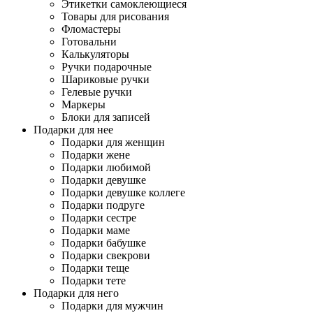
Этикетки самоклеющиеся
Товары для рисования
Фломастеры
Готовальни
Калькуляторы
Ручки подарочные
Шариковые ручки
Гелевые ручки
Маркеры
Блоки для записей
Подарки для нее
Подарки для женщин
Подарки жене
Подарки любимой
Подарки девушке
Подарки девушке коллеге
Подарки подруге
Подарки сестре
Подарки маме
Подарки бабушке
Подарки свекрови
Подарки теще
Подарки тете
Подарки для него
Подарки для мужчин