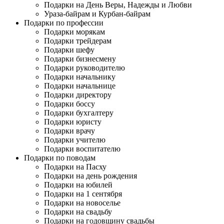
Подарки на День Веры, Надежды и Любви
Ураза-байрам и Курбан-байрам
Подарки по профессии
Подарки морякам
Подарки трейдерам
Подарки шефу
Подарки бизнесмену
Подарки руководителю
Подарки начальнику
Подарки начальнице
Подарки директору
Подарки боссу
Подарки бухгалтеру
Подарки юристу
Подарки врачу
Подарки учителю
Подарки воспитателю
Подарки по поводам
Подарки на Пасху
Подарки на день рождения
Подарки на юбилей
Подарки на 1 сентября
Подарки на новоселье
Подарки на свадьбу
Подарки на годовщину свадьбы