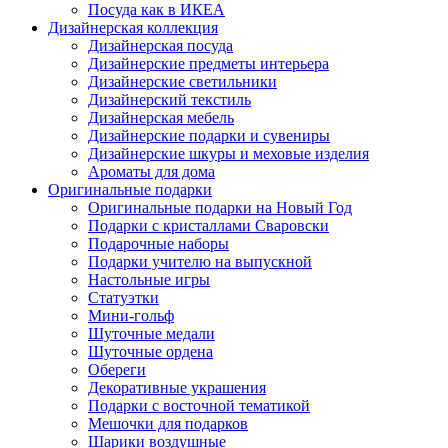
Посуда как в ИКЕА
Дизайнерская коллекция
Дизайнерская посуда
Дизайнерские предметы интерьера
Дизайнерские светильники
Дизайнерский текстиль
Дизайнерская мебель
Дизайнерские подарки и сувениры
Дизайнерские шкуры и меховые изделия
Ароматы для дома
Оригинальные подарки
Оригинальные подарки на Новый Год
Подарки с кристаллами Сваровски
Подарочные наборы
Подарки учителю на выпускной
Настольные игры
Статуэтки
Мини-гольф
Шуточные медали
Шуточные ордена
Обереги
Декоративные украшения
Подарки с восточной тематикой
Мешочки для подарков
Шарики воздушные