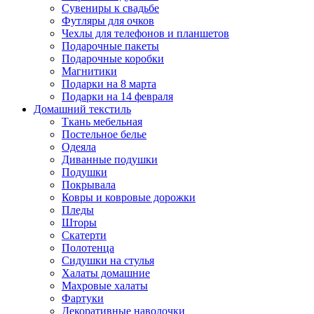
Сувениры к свадьбе
Футляры для очков
Чехлы для телефонов и планшетов
Подарочные пакеты
Подарочные коробки
Магнитики
Подарки на 8 марта
Подарки на 14 февраля
Домашний текстиль
Ткань мебельная
Постельное белье
Одеяла
Диванные подушки
Подушки
Покрывала
Ковры и ковровые дорожки
Пледы
Шторы
Скатерти
Полотенца
Сидушки на стулья
Халаты домашние
Махровые халаты
Фартуки
Декоративные наволочки