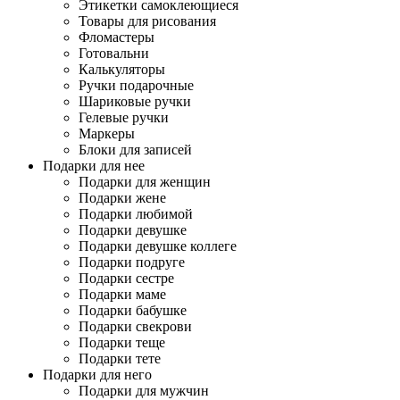
Этикетки самоклеющиеся
Товары для рисования
Фломастеры
Готовальни
Калькуляторы
Ручки подарочные
Шариковые ручки
Гелевые ручки
Маркеры
Блоки для записей
Подарки для нее
Подарки для женщин
Подарки жене
Подарки любимой
Подарки девушке
Подарки девушке коллеге
Подарки подруге
Подарки сестре
Подарки маме
Подарки бабушке
Подарки свекрови
Подарки теще
Подарки тете
Подарки для него
Подарки для мужчин