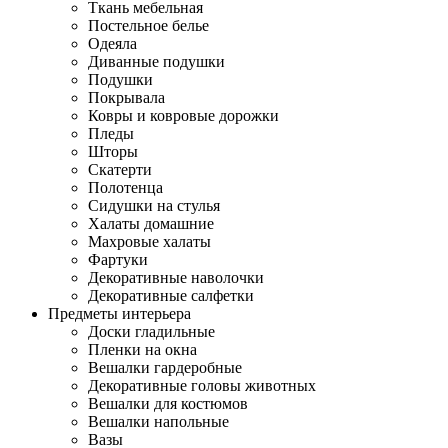
Ткань мебельная
Постельное белье
Одеяла
Диванные подушки
Подушки
Покрывала
Ковры и ковровые дорожки
Пледы
Шторы
Скатерти
Полотенца
Сидушки на стулья
Халаты домашние
Махровые халаты
Фартуки
Декоративные наволочки
Декоративные салфетки
Предметы интерьера
Доски гладильные
Пленки на окна
Вешалки гардеробные
Декоративные головы животных
Вешалки для костюмов
Вешалки напольные
Вазы