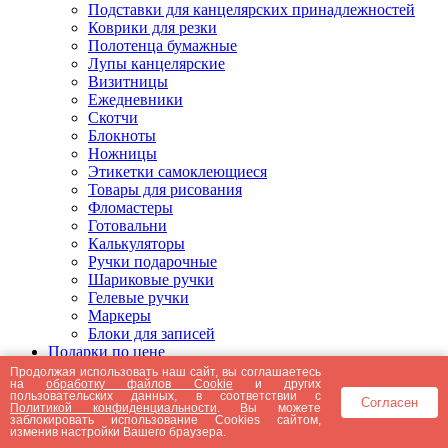
Подставки для канцелярских принадлежностей
Коврики для резки
Полотенца бумажные
Лупы канцелярские
Визитницы
Ежедневники
Скотчи
Блокноты
Ножницы
Этикетки самоклеющиеся
Товары для рисования
Фломастеры
Готовальни
Калькуляторы
Ручки подарочные
Шариковые ручки
Гелевые ручки
Маркеры
Блоки для записей
Подарки по цене
Подарки от 5000 рублей
Продолжая использовать наш сайт, вы соглашаетесь
на
обработку файлов Cookie
и других
Подарки до 5000 рублей
пользовательских данных, в соответствии с
Согласен
Подарки до 3000 рублей
Политикой конфиденциальности
. Вы можете
заблокировать использование Cookies сайтом,
Подарки до 2000 рублей
изменив настройки Вашего браузера.
Подарки до 1000 рублей