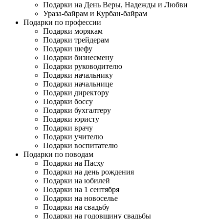
Подарки на День Веры, Надежды и Любви
Ураза-байрам и Курбан-байрам
Подарки по профессии
Подарки морякам
Подарки трейдерам
Подарки шефу
Подарки бизнесмену
Подарки руководителю
Подарки начальнику
Подарки начальнице
Подарки директору
Подарки боссу
Подарки бухгалтеру
Подарки юристу
Подарки врачу
Подарки учителю
Подарки воспитателю
Подарки по поводам
Подарки на Пасху
Подарки на день рождения
Подарки на юбилей
Подарки на 1 сентября
Подарки на новоселье
Подарки на свадьбу
Подарки на годовщину свадьбы