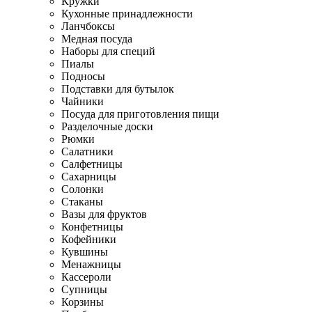
Кружки
Кухонные принадлежности
Ланчбоксы
Медная посуда
Наборы для специй
Пиалы
Подносы
Подставки для бутылок
Чайники
Посуда для приготовления пищи
Разделочные доски
Рюмки
Салатники
Салфетницы
Сахарницы
Солонки
Стаканы
Вазы для фруктов
Конфетницы
Кофейники
Кувшины
Менажницы
Кассероли
Супницы
Корзины