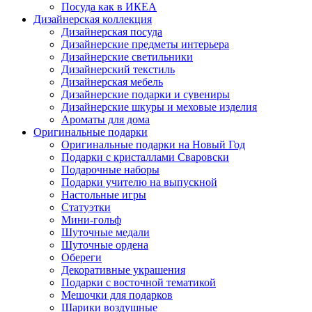
Посуда как в ИКЕА
Дизайнерская коллекция
Дизайнерская посуда
Дизайнерские предметы интерьера
Дизайнерские светильники
Дизайнерский текстиль
Дизайнерская мебель
Дизайнерские подарки и сувениры
Дизайнерские шкуры и меховые изделия
Ароматы для дома
Оригинальные подарки
Оригинальные подарки на Новый Год
Подарки с кристаллами Сваровски
Подарочные наборы
Подарки учителю на выпускной
Настольные игры
Статуэтки
Мини-гольф
Шуточные медали
Шуточные ордена
Обереги
Декоративные украшения
Подарки с восточной тематикой
Мешочки для подарков
Шарики воздушные