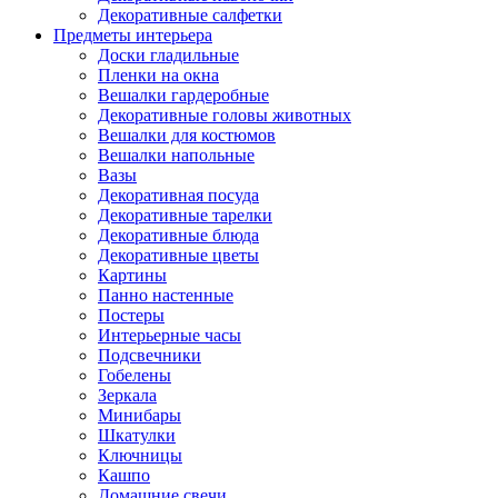
Декоративные салфетки
Предметы интерьера
Доски гладильные
Пленки на окна
Вешалки гардеробные
Декоративные головы животных
Вешалки для костюмов
Вешалки напольные
Вазы
Декоративная посуда
Декоративные тарелки
Декоративные блюда
Декоративные цветы
Картины
Панно настенные
Постеры
Интерьерные часы
Подсвечники
Гобелены
Зеркала
Минибары
Шкатулки
Ключницы
Кашпо
Домашние свечи