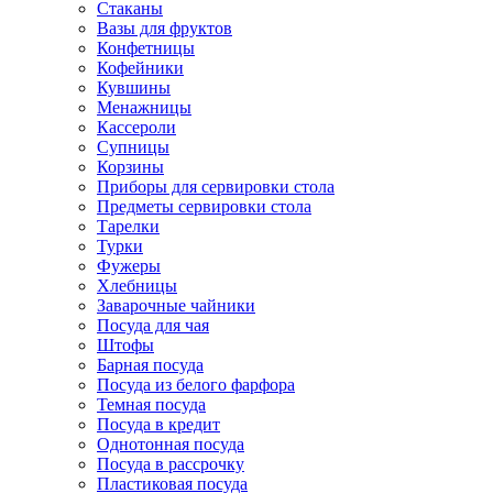
Стаканы
Вазы для фруктов
Конфетницы
Кофейники
Кувшины
Менажницы
Кассероли
Супницы
Корзины
Приборы для сервировки стола
Предметы сервировки стола
Тарелки
Турки
Фужеры
Хлебницы
Заварочные чайники
Посуда для чая
Штофы
Барная посуда
Посуда из белого фарфора
Темная посуда
Посуда в кредит
Однотонная посуда
Посуда в рассрочку
Пластиковая посуда