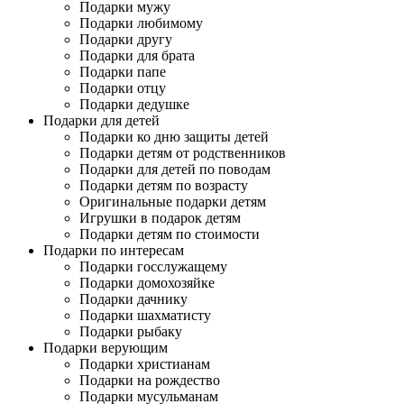
Подарки мужу
Подарки любимому
Подарки другу
Подарки для брата
Подарки папе
Подарки отцу
Подарки дедушке
Подарки для детей
Подарки ко дню защиты детей
Подарки детям от родственников
Подарки для детей по поводам
Подарки детям по возрасту
Оригинальные подарки детям
Игрушки в подарок детям
Подарки детям по стоимости
Подарки по интересам
Подарки госслужащему
Подарки домохозяйке
Подарки дачнику
Подарки шахматисту
Подарки рыбаку
Подарки верующим
Подарки христианам
Подарки на рождество
Подарки мусульманам