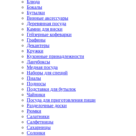
Блюда
Бокалы
Бутылки
Винные аксессуары
Деревянная посуда
Камни для виски
Гейзерные кофеварки
Графины
Декантеры
Кружки
Кухонные принадлежности
Ланчбоксы
Медная посуда
Наборы для специй
Пиалы
Подносы
Подставки для бутылок
Чайники
Посуда для приготовления пищи
Разделочные доски
Рюмки
Салатники
Салфетницы
Сахарницы
Солонки